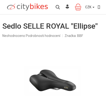
Přejít
na
CZK
NÁKUPNÍ
obsah
KOŠÍK
Sedlo SELLE ROYAL "Ellipse"
Průměrné
Neohodnoceno
Podrobnosti hodnocení
Značka:
BBF
hodnocení
produktu
je
0,0
z
5
hvězdiček.