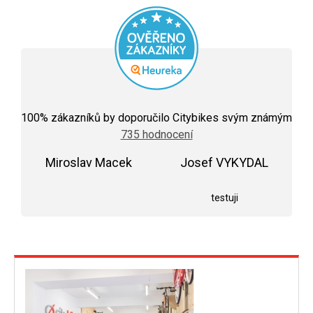
Průměrné
hodnocení
100
% zákazníků by doporučilo Citybikes svým známým
obchodu
735 hodnocení
je
5,0
Miroslav Macek
z
Josef VYKYDAL
5
Hodnocení obchodu je 5 z 5 hvězdiček.
Hodnocení obchodu j
hvězdiček.
testuji