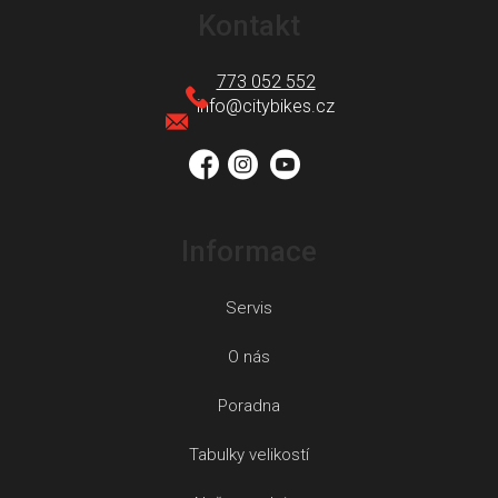
á
Kontakt
p
a
773 052 552
t
info
@
citybikes.cz
í
Informace
Servis
O nás
Poradna
Tabulky velikostí