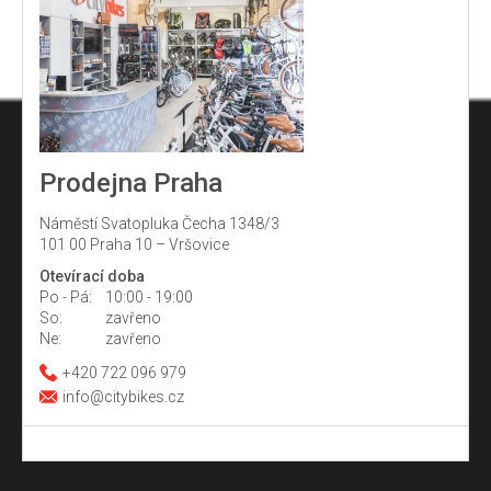
Prodejna Praha
Náměstí Svatopluka Čecha 1348/3
101 00 Praha 10 – Vršovice
Otevírací doba
Po - Pá:
10:00 - 19:00
So:
zavřeno
Ne:
zavřeno
+420 722 096 979
info@citybikes.cz
Z