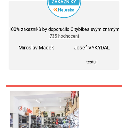
Průměrné
hodnocení
100
% zákazníků by doporučilo Citybikes svým známým
obchodu
735 hodnocení
je
5,0
Miroslav Macek
z
Josef VYKYDAL
5
Hodnocení obchodu je 5 z 5 hvězdiček.
Hodnocení obchodu j
hvězdiček.
testuji