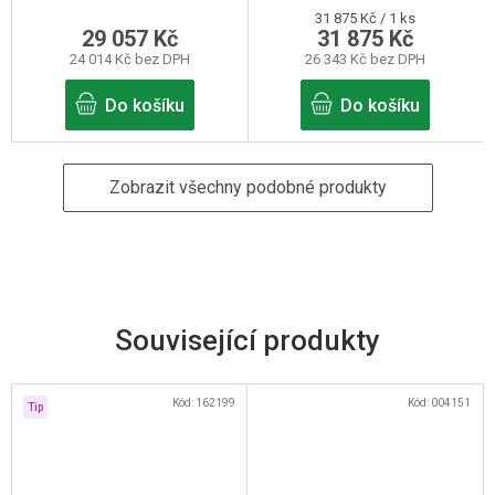
Měrná
31 875 Kč / 1 ks
29 057 Kč
31 875 Kč
cena:
24 014 Kč bez DPH
26 343 Kč bez DPH
Do košíku
Do košíku
Zobrazit všechny podobné produkty
Související produkty
Kód:
162199
Kód:
004151
Tip