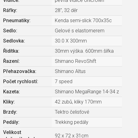
Vidlice
:
pevná vidlice Unicrown
Ráfky
:
28", 32 děr
Pneumatiky
:
Kenda semi-slick 700x35c
Sedlo
:
Gelové s elastomerem
Sedlovka
:
30.0 X 300mm
Řidítka
:
30mm výška. 600mm šířka
Řazení
:
Shimano RevoShift
Přehazovačka
:
Shimano Altus
Počet rychlostí
:
7 speed
Kazeta
:
Shimano MegaRange 14-34 z
Kliky
:
42 zubů, kliky 170mm
Brzdy
:
Tektro čelisťové
Pedály
:
Trekking pedály
Velikost
92 x 72 x 31cm