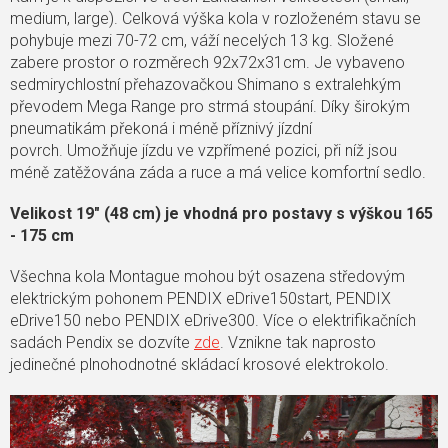
medium, large). Celková výška kola v rozloženém stavu se
pohybuje mezi 70-72 cm, váží necelých 13 kg. Složené
zabere prostor o rozměrech 92x72x31cm. Je vybaveno
sedmirychlostní přehazovačkou Shimano s extralehkým
převodem Mega Range pro strmá stoupání. Díky širokým
pneumatikám překoná i méně příznivý jízdní
povrch. Umožňuje jízdu ve vzpřímené pozici, při níž jsou
méně zatěžována záda a ruce a má velice komfortní sedlo.
Velikost 19" (48 cm) je vhodná pro postavy s výškou 165
- 175 cm
Všechna kola Montague mohou být osazena středovým
elektrickým pohonem PENDIX eDrive150start, PENDIX
eDrive150 nebo PENDIX eDrive300. Více o elektrifikačních
sadách Pendix se dozvíte
zde
. Vznikne tak naprosto
jedinečné plnohodnotné skládací krosové elektrokolo.