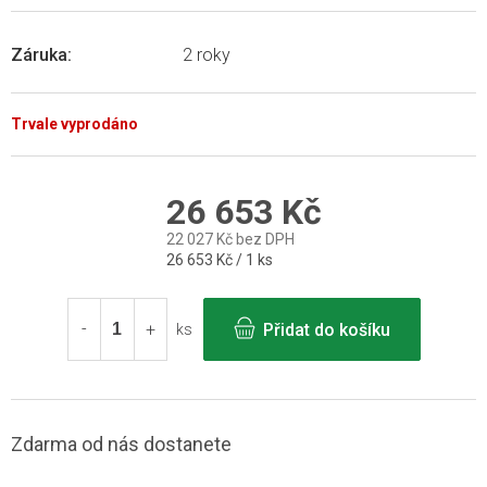
Záruka
:
2 roky
Trvale vyprodáno
26 653 Kč
22 027 Kč bez DPH
Měrná
26 653 Kč / 1 ks
cena:
Přidat do košíku
ks
Zdarma od nás dostanete