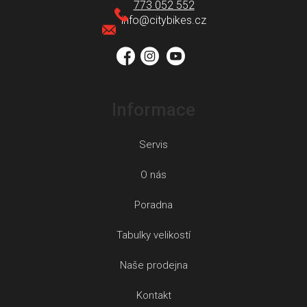
a
773 052 552
t
info
@
citybikes.cz
í
Informace
Servis
O nás
Poradna
Tabulky velikostí
Naše prodejna
Kontakt