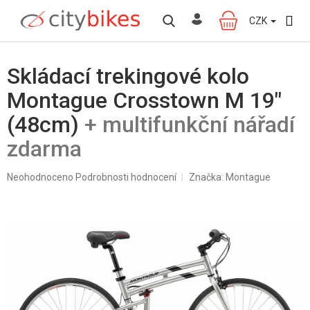
Přejít
na
CZK
NÁKUPNÍ
obsah
KOŠÍK
Skládací trekingové kolo
Montague Crosstown M 19"
(48cm)
+ multifunkční nářadí
zdarma
Průměrné
Neohodnoceno
Podrobnosti hodnocení
Značka:
Montague
hodnocení
produktu
je
0,0
z
5
hvězdiček.