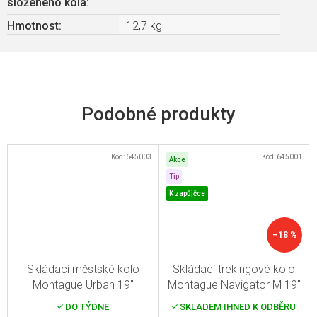
složeného kola
:
Hmotnost
:
12,7 kg
Kód:
645003
Kód:
645001
Akce
Tip
K zapůjčce
–18 %
Skládací městské kolo
Skládací trekingové kolo
Montague Urban 19"
Montague Navigator M 19"
(48cm)
+ multifunkční
(48 cm)
+ multifunkční
DO TÝDNE
SKLADEM IHNED K ODBĚRU
nářadí zdarma
nářadí zdarma