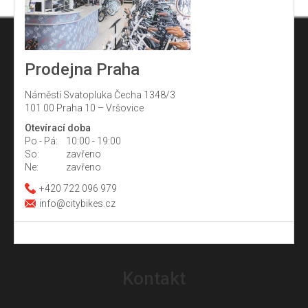
Prodejna Praha
Náměstí Svatopluka Čecha 1348/3
101 00 Praha 10 – Vršovice
Otevírací doba
Po - Pá:
10:00 - 19:00
So:
zavřeno
Ne:
zavřeno
+420 722 096 979
info@citybikes.cz
Z
á
Kontakt
p