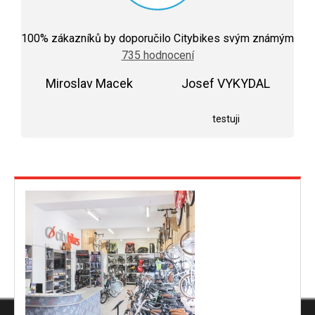
Průměrné
hodnocení
100
% zákazníků by doporučilo Citybikes svým známým
obchodu
735 hodnocení
je
5,0
Miroslav Macek
z
Josef VYKYDAL
5
Hodnocení obchodu je 5 z 5 hvězdiček.
Hodnocení obchodu j
hvězdiček.
testuji