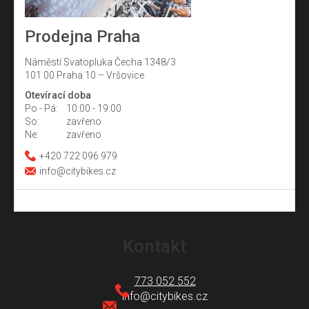
Prodejna Praha
Náměstí Svatopluka Čecha 1348/3
101 00 Praha 10 – Vršovice
Otevírací doba
Po - Pá:
10:00 - 19:00
So:
zavřeno
Ne:
zavřeno
+420 722 096 979
info@citybikes.cz
Z
á
Kontakt
p
a
773 052 552
t
info
@
citybikes.cz