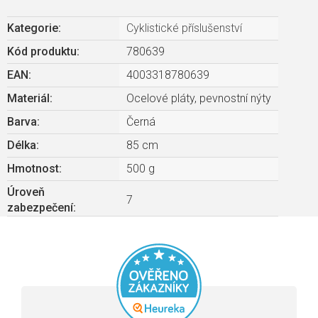
Kategorie
:
Cyklistické příslušenství
Kód produktu:
780639
EAN
:
4003318780639
Materiál
:
Ocelové pláty, pevnostní nýty
Barva
:
Černá
Délka
:
85 cm
Hmotnost
:
500 g
Úroveň
7
zabezpečení
: