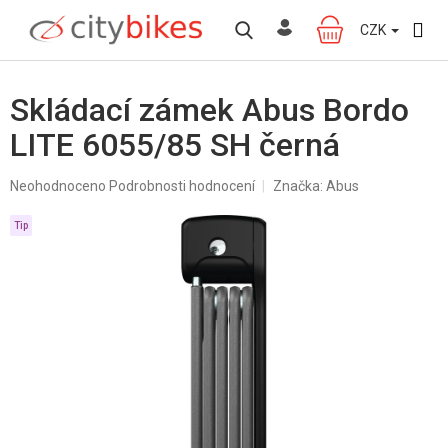
Přejít
na
CZK
NÁKUPNÍ
obsah
KOŠÍK
Skládací zámek Abus Bordo
LITE 6055/85 SH černá
Průměrné
Neohodnoceno
Podrobnosti hodnocení
Značka:
Abus
hodnocení
produktu
Tip
je
0,0
z
5
hvězdiček.