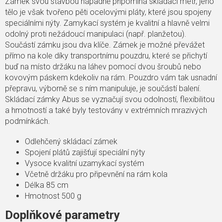
Zámek svou stavbou nápadně připomíná skládací metr, jeho
tělo je však tvořeno pěti ocelovými pláty, které jsou spojeny
speciálními nýty. Zamykací systém je kvalitní a hlavně velmi
odolný proti nežádoucí manipulaci (např. planžetou).
Součástí zámku jsou dva klíče. Zámek je možné převážet
přímo na kole díky transportnímu pouzdru, které se přichytí
buď na místo držáku na láhev pomocí dvou šroubů nebo
kovovým páskem kdekoliv na rám. Pouzdro vám tak usnadní
přepravu, výborně se s ním manipuluje, je součástí balení.
Skládací zámky Abus se vyznačují svou odolností, flexibilitou
a hmotností a také byly testovány v extrémních mrazivých
podmínkách.
Odlehčený skládací zámek
Spojení plátů zajišťují speciální nýty
Vysoce kvalitní uzamykací systém
Včetně držáku pro připevnění na rám kola
Délka 85 cm
Hmotnost 500 g
Doplňkové parametry