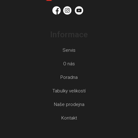
í
Informace
Servis
O nás
Poradna
Tabulky velikostí
Naše prodejna
Kontakt