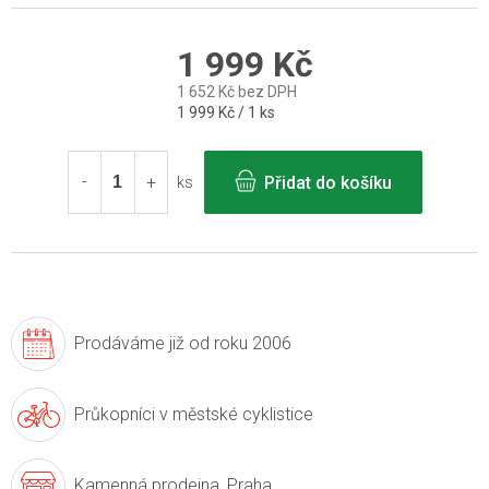
1 999 Kč
1 652 Kč bez DPH
Měrná
1 999 Kč / 1 ks
cena:
Přidat do košíku
ks
Prodáváme již
od roku 2006
Průkopníci v
městské cyklistice
Kamenná prodejna,
Praha