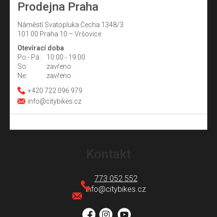
Prodejna Praha
Náměstí Svatopluka Čecha 1348/3
101 00 Praha 10 – Vršovice
Otevírací doba
Po - Pá:
10:00 - 19:00
So:
zavřeno
Ne:
zavřeno
+420 722 096 979
info@citybikes.cz
Z
á
Kontakt
p
a
773 052 552
t
info
@
citybikes.cz
í