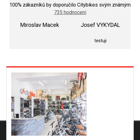
hodnocení
100
% zákazníků by doporučilo Citybikes svým známým
obchodu
735 hodnocení
je
5,0
Miroslav Macek
z
Josef VYKYDAL
5
Hodnocení obchodu je 5 z 5 hvězdiček.
Hodnocení obchodu j
hvězdiček.
testuji