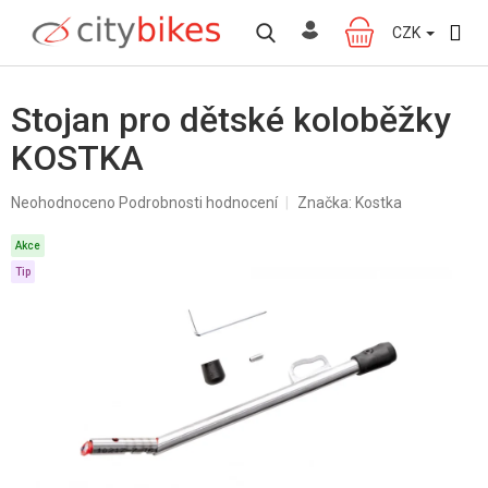
Přejít
na
CZK
NÁKUPNÍ
obsah
KOŠÍK
Stojan pro dětské koloběžky
KOSTKA
Průměrné
Neohodnoceno
Podrobnosti hodnocení
Značka:
Kostka
hodnocení
produktu
Akce
je
Tip
0,0
z
5
hvězdiček.