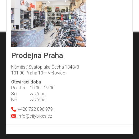
Prodejna Praha
Náměstí Svatopluka Čecha 1348/3
101 00 Praha 10 – Vršovice
Otevírací doba
Po - Pá:
10:00 - 19:00
So:
zavřeno
Ne:
zavřeno
+420 722 096 979
info@citybikes.cz
Z