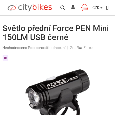
Přejít
na
CZK
NÁKUPNÍ
obsah
KOŠÍK
Světlo přední Force PEN Mini
150LM USB černé
Průměrné
Neohodnoceno
Podrobnosti hodnocení
Značka:
Force
hodnocení
produktu
Tip
je
0,0
z
5
hvězdiček.