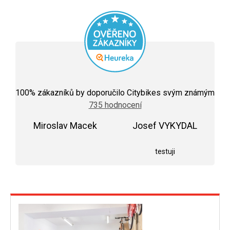
Průměrné
hodnocení
100
% zákazníků by doporučilo Citybikes svým známým
obchodu
735 hodnocení
je
5,0
Miroslav Macek
z
Josef VYKYDAL
5
Hodnocení obchodu je 5 z 5 hvězdiček.
Hodnocení obchodu j
hvězdiček.
testuji