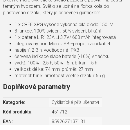
temným hvozdem. Světlo se upíná na řídítka kola do
plastového držáku, který je připevněn gumičkami.
1 x CREE XPG vysoce výkonná bílá dioda 150LM
3 funkce: 100% svícení, 50% svícení, blikání
1 x baterie LIR123A Li 3.7V/ 600 mAh integrovaná
integrovaný port MicroUSB +propojovací kabel
nabíjení: 2-3 h, voděodolné IPX3
červená indikace slabé baterie (-10%) v tlačítku
výdrž: 100% - 2,5 h, 50% - 5 h, blikání - 5 h
velikost: délka: 74 mm, průměr: 27 mm
materiál: hliník, hmotnost včetně držáku: 65 g
Doplňkové parametry
Kategorie
:
Cyklistické příslušenství
Kód produktu:
451712
EAN
:
8592627137181