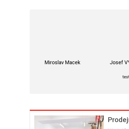
Miroslav Macek
Josef 
Hodnocení obchodu je 5 z 5 hvězdiče
test
Prodej