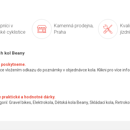
pníci v
Kamenná prodejna,
Kval
ké cyklistice
Praha
jízdn
ch kol Beany
ké poskytneme.
ce vložením odkazu do poznámky v objednávce kola. Klikni pro více info
 praktické a hodnotné dárky.
orií: Gravel bikes, Elektrokola, Dětská kola Beany, Skládací kola, Retrokol