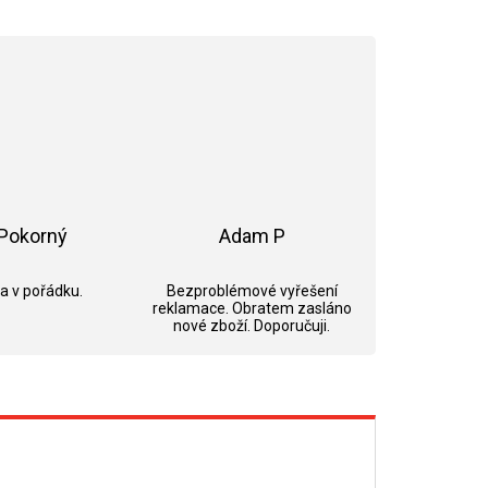
Pokorný
Adam P
ek.
Hodnocení obchodu je 5 z 5 hvězdiček.
Hodnocení obchodu je 5 z 5 hvězdi
 a v pořádku.
Bezproblémové vyřešení
reklamace. Obratem zasláno
nové zboží. Doporučuji.