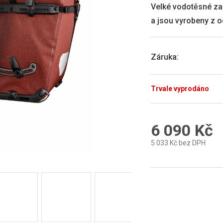
0,0
Velké vodotěsné zad
z
a jsou vyrobeny z 
5
hvězdiček.
Záruka
:
Trvale vyprodáno
6 090 Kč
5 033 Kč bez DPH
Měrná
cena: