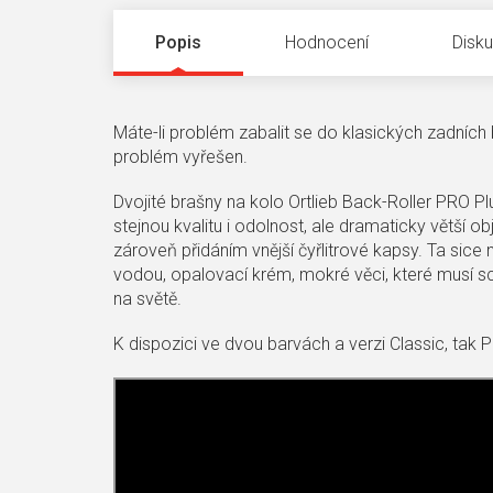
Popis
Hodnocení
Disk
Máte-li problém zabalit se do klasických zadních
problém vyřešen.
Dvojité brašny na kolo Ortlieb Back-Roller PRO Pl
stejnou kvalitu i odolnost, ale dramaticky větší 
zároveň přidáním vnější čyřlitrové kapsy. Ta sice 
vodou, opalovací krém, mokré věci, které musí sch
na světě.
K dispozici ve dvou barvách a verzi Classic, tak P