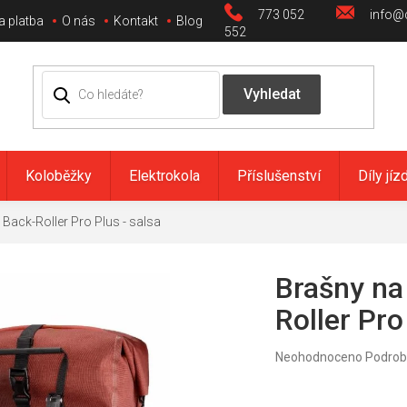
773 052
info@c
a platba
O nás
Kontakt
Blog
552
Koloběžky
Elektrokola
Příslušenství
Díly jíz
Back-Roller Pro Plus - salsa
Brašny na
Roller Pro
Průměrné
Neohodnoceno
Podrob
hodnocení
produktu
je