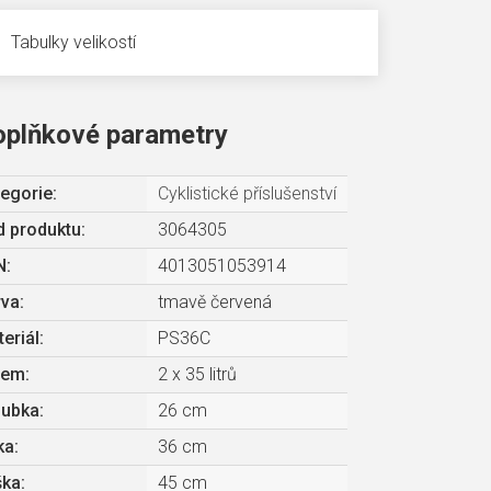
Tabulky velikostí
oplňkové parametry
egorie
:
Cyklistické příslušenství
 produktu:
3064305
N
:
4013051053914
rva
:
tmavě červená
eriál
:
PS36C
jem
:
2 x 35 litrů
oubka
:
26 cm
ka
:
36 cm
ška
:
45 cm