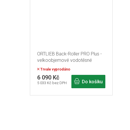
ORTLIEB Back-Roller PRO Plus -
velkoobjemové vodotěsné
brašny
Trvale vyprodáno
6 090 Kč
Do košíku
5 033 Kč bez DPH