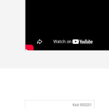
Kód:
005251