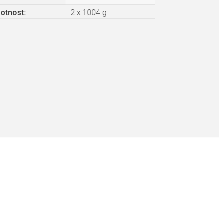
otnost
:
2 x 1004 g