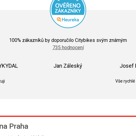
Průměrné
hodnocení
100
% zákazníků by doporučilo Citybikes svým známým
obchodu
735 hodnocení
je
5,0
z
5
VYKYDAL
Jan Záleský
Josef 
hvězdiček.
k.
Hodnocení obchodu je 5 z 5 hvězdiček.
Hodnocení obchodu je 5 z 5 hvězdič
uji
Vše rychlé
na Praha