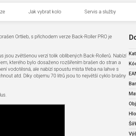
uze
Jak vybrat kolo
Servis a služby
D
 brašen Ortlieb, s příchodem verze Back-Roller PRO je
Kat
us jsou zvětšenou verzí tolik oblíbených Back-Rollerů. Nabízí
objem, kterého bylo dosaženo rozšířením brašen do stran a
Kód
není vodotěsná, ale nabízí spoustu místa třeba na lahve s
EA
nout atd. Díky objemu 70 litrů jsou to největší cyklo brašny
Ba
Mat
lus.
Ob
Hl
Šíř
Vý