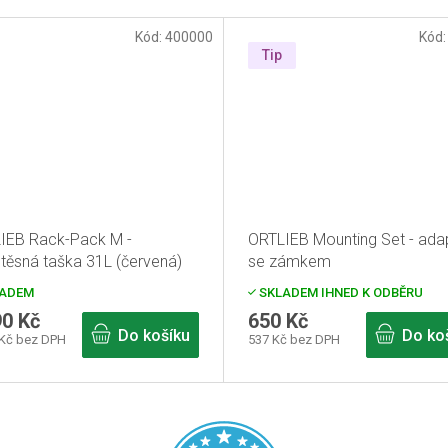
Kód:
400000
Kód
Tip
IEB Rack-Pack M -
ORTLIEB Mounting Set - ada
těsná taška 31L (červená)
se zámkem
ADEM
SKLADEM IHNED K ODBĚRU
90 Kč
650 Kč
Do košíku
Do ko
 Kč bez DPH
537 Kč bez DPH