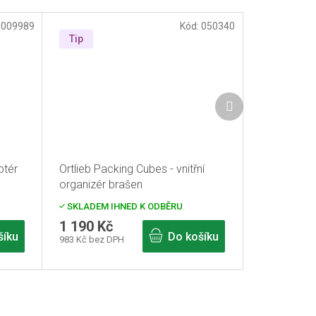
:
009989
Kód:
050340
Tip
Další
produkt
ptér
Ortlieb Packing Cubes - vnitřní
organizér brašen
SKLADEM IHNED K ODBĚRU
1 190 Kč
šíku
Do košíku
983 Kč bez DPH