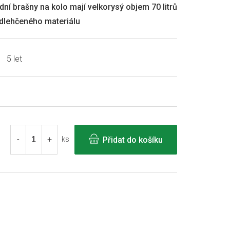
ní brašny na kolo mají velkorysý objem 70 litrů
odlehčeného materiálu
5 let
Přidat do košíku
ks