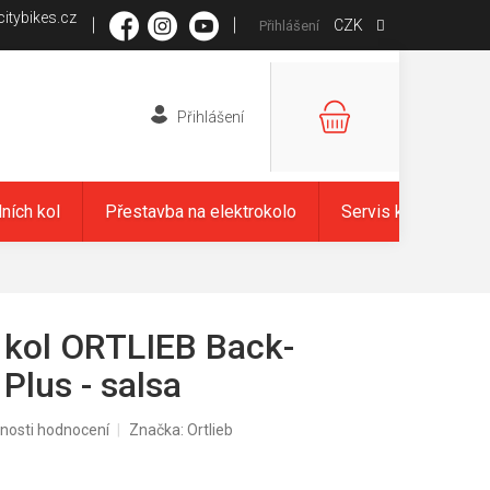
itybikes.cz
CZK
Přihlášení
NÁKUPNÍ
KOŠÍK
dních kol
Přestavba na elektrokolo
Servis kol
Zna
 kol ORTLIEB Back-
 Plus - salsa
nosti hodnocení
Značka:
Ortlieb