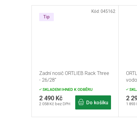
Kód:
045162
Tip
Zadní nosič ORTLIEB Rack Three
ORTL
- 26/28"
vodo
SKLADEM IHNED K ODBĚRU
SKL
2 490 Kč
2 2
Do košíku
2 058 Kč bez DPH
1 893