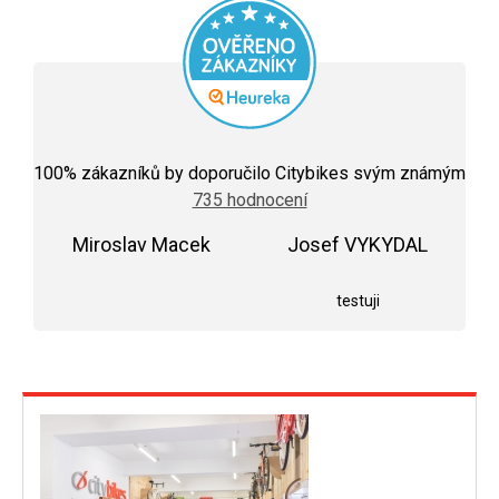
Průměrné
hodnocení
100
% zákazníků by doporučilo Citybikes svým známým
obchodu
735 hodnocení
je
5,0
Miroslav Macek
z
Josef VYKYDAL
5
Hodnocení obchodu je 5 z 5 hvězdiček.
Hodnocení obchodu j
hvězdiček.
testuji