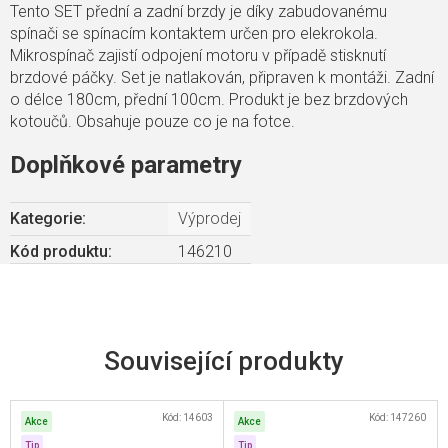
Tento SET přední a zadní brzdy je díky zabudovanému
spínači se spínacím kontaktem určen pro elekrokola.
Mikrospínač zajistí odpojení motoru v případě stisknutí
brzdové páčky. Set je natlakován, připraven k montáži. Zadní
o délce 180cm, přední 100cm. Produkt je bez brzdových
kotoučů. Obsahuje pouze co je na fotce.
Doplňkové parametry
Kategorie
:
Výprodej
Kód produktu:
146210
Související produkty
Kód:
14603
Kód:
147260
Akce
Akce
Tip
Tip