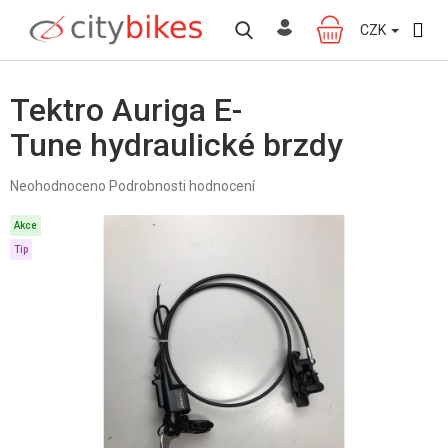
Přejít
na
CZK
NÁKUPNÍ
obsah
KOŠÍK
Tektro Auriga E-
Tune hydraulické brzdy
Průměrné
Neohodnoceno
Podrobnosti hodnocení
hodnocení
produktu
Akce
je
Tip
0,0
z
5
hvězdiček.