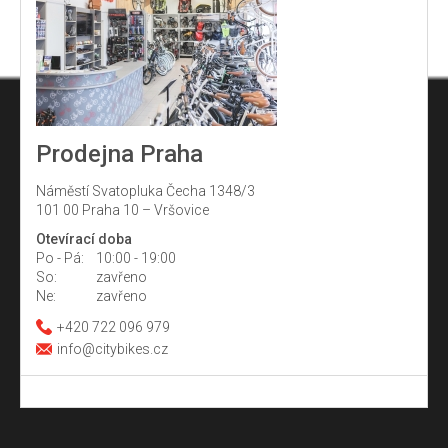
Prodejna Praha
Náměstí Svatopluka Čecha 1348/3
101 00 Praha 10 – Vršovice
Otevírací doba
Po - Pá:
10:00 - 19:00
So:
zavřeno
Ne:
zavřeno
+420 722 096 979
info@citybikes.cz
Z