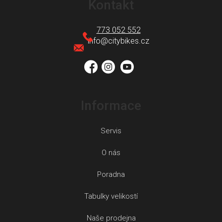
á
Kontakt
p
a
773 052 552
t
info
@
citybikes.cz
í
Informace
Servis
O nás
Poradna
Tabulky velikostí
Naše prodejna