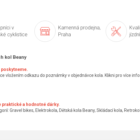
pníci v
Kamenná prodejna,
Kval
ké cyklistice
Praha
jízdn
ch kol Beany
ké poskytneme.
ce vložením odkazu do poznámky v objednávce kola. Klikni pro více info
 praktické a hodnotné dárky.
orií: Gravel bikes, Elektrokola, Dětská kola Beany, Skládací kola, Retrokol