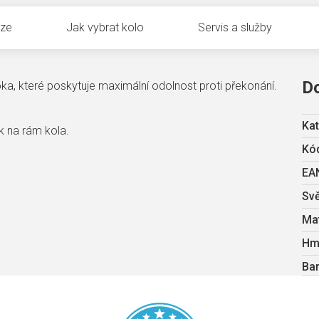
uze
Jak vybrat kolo
Servis a služby
D
, které poskytuje maximální odolnost proti překonání.
Kat
k na rám kola.
Kód
EA
Svě
Mat
Hm
Ba