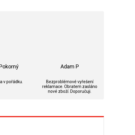
Pokorný
Adam P
ek.
Hodnocení obchodu je 5 z 5 hvězdiček.
Hodnocení obchodu je 5 z 5 hvězdi
 a v pořádku.
Bezproblémové vyřešení
reklamace. Obratem zasláno
nové zboží. Doporučuji.