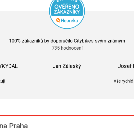
Průměrné
hodnocení
100
% zákazníků by doporučilo Citybikes svým známým
obchodu
735 hodnocení
je
5,0
z
5
VYKYDAL
Jan Záleský
Josef 
hvězdiček.
k.
Hodnocení obchodu je 5 z 5 hvězdiček.
Hodnocení obchodu je 5 z 5 hvězdič
uji
Vše rychlé
na Praha