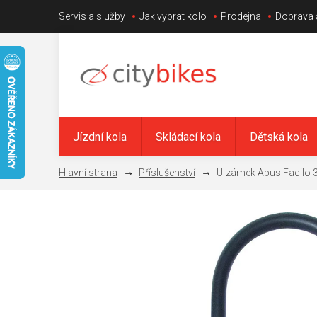
Přejít
Servis a služby
Jak vybrat kolo
Prodejna
Doprava 
na
obsah
Jízdní kola
Skládací kola
Dětská kola
Příslušenství
U-zámek Abus Facilo