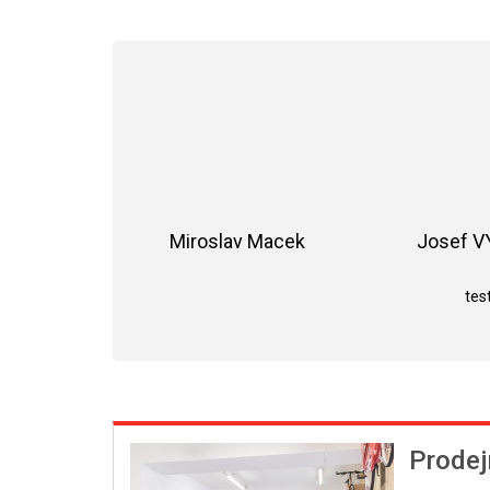
Miroslav Macek
Josef 
Hodnocení obchodu je 5 z 5 hvězdiče
test
Prodej