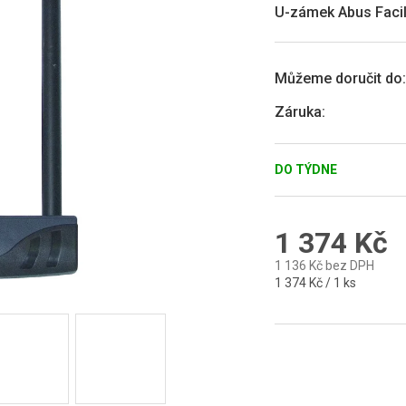
0,0
U-zámek Abus Facil
z
5
hvězdiček.
Můžeme doručit do:
Záruka
:
DO TÝDNE
1 374 Kč
1 136 Kč bez DPH
Měrná
1 374 Kč / 1 ks
cena: