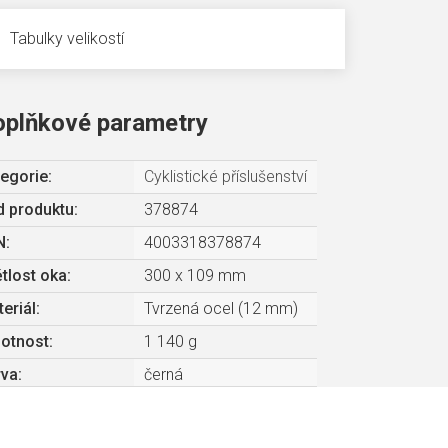
Tabulky velikostí
oplňkové parametry
egorie
:
Cyklistické příslušenství
 produktu:
378874
N
:
4003318378874
tlost oka
:
300 x 109 mm
eriál
:
Tvrzená ocel (12 mm)
otnost
:
1 140 g
rva
:
černá