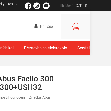
itybikes.cz
CZK
Přihlášení
NÁKUPNÍ
KOŠÍK
dních kol
Přestavba na elektrokolo
Servis kol
Zna
bus Facilo 300
B300+USH32
nosti hodnocení
Značka:
Abus