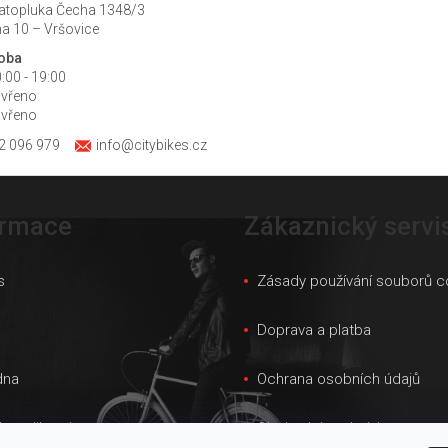
atopluka Čecha 1348/3
a 10 – Vršovice
doba
:00 - 19:00
avřeno
avřeno
2 096 979
info@citybikes.cz
ormace
Zákaznický servi
s
Zásady používání souborů c
s
Doprava a platba
dna
Ochrana osobních údajů
ky velikostí
Obchodní podmínky