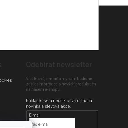
s
Odebírat newsletter
Vložte svůj e-mail a my vám budeme
ookies
zasílat informace o nových produktech
na našem e-shopu.
E-mail