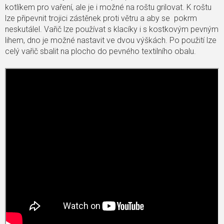
kotlíkem pro vaření, ale je i možné na roštu grilovat. K roštu
lze připevnit trojici zástěnek proti větru a aby se pokrm
neskutálel. Vařič lze používat s klacíky i s kostkovým pevným
lihem, dno je možné nastavit ve dvou výškách. Po použití lze
celý vařič sbalit na plocho do pevného textilního obalu.