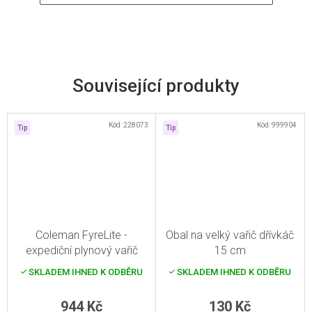
Související produkty
Kód:
228073
Kód:
999904
Tip
Tip
Coleman FyreLite -
Obal na velký vařič dřívkáč
expediční plynový vařič
15 cm
SKLADEM IHNED K ODBĚRU
SKLADEM IHNED K ODBĚRU
944 Kč
130 Kč