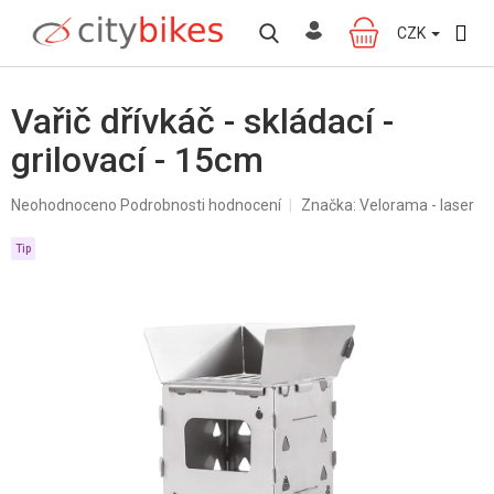
Přejít
na
CZK
NÁKUPNÍ
obsah
KOŠÍK
Vařič dřívkáč - skládací -
grilovací - 15cm
Průměrné
Neohodnoceno
Podrobnosti hodnocení
Značka:
Velorama - laser
hodnocení
produktu
Tip
je
0,0
z
5
hvězdiček.