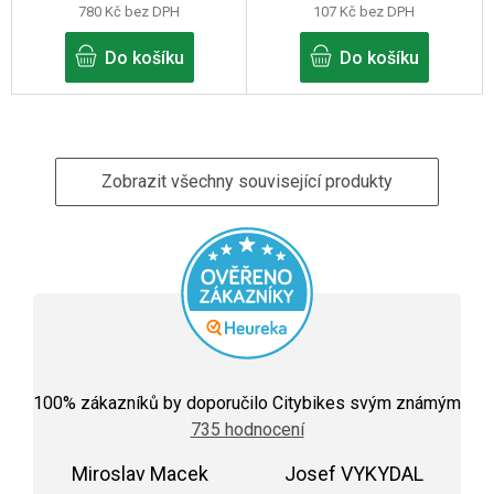
780 Kč bez DPH
107 Kč bez DPH
Do košíku
Do košíku
Zobrazit všechny související produkty
Průměrné
hodnocení
100
% zákazníků by doporučilo Citybikes svým známým
obchodu
735 hodnocení
je
5,0
Miroslav Macek
z
Josef VYKYDAL
5