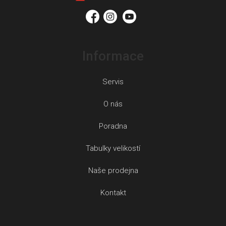
í
Informace
Servis
O nás
Poradna
Tabulky velikostí
Naše prodejna
Kontakt