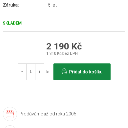
Záruka
:
5 let
SKLADEM
2 190 Kč
1 810 Kč bez DPH
Měrná
cena:
Přidat do košíku
ks
Prodáváme již
od roku 2006