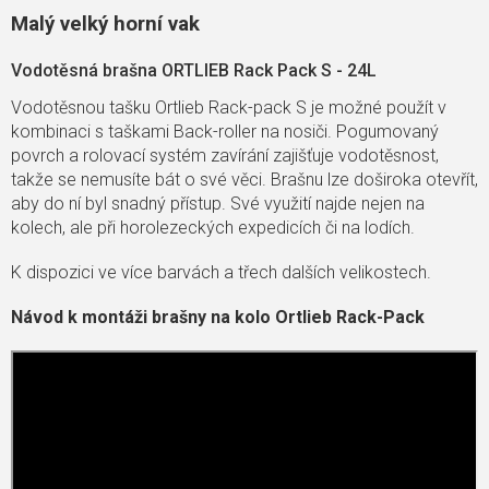
Malý velký horní vak
Vodotěsná brašna ORTLIEB Rack Pack S - 24L
Vodotěsnou tašku Ortlieb Rack-pack S je možné použít v
kombinaci s taškami Back-roller na nosiči. Pogumovaný
povrch a rolovací systém zavírání zajišťuje vodotěsnost,
takže se nemusíte bát o své věci. Brašnu lze doširoka otevřít,
aby do ní byl snadný přístup. Své využití najde nejen na
kolech, ale při horolezeckých expedicích či na lodích.
K dispozici ve více barvách a třech dalších velikostech.
Návod k montáži brašny na kolo Ortlieb Rack-Pack