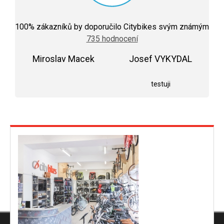
Průměrné
hodnocení
100
% zákazníků by doporučilo Citybikes svým známým
obchodu
735 hodnocení
je
5,0
Miroslav Macek
z
Josef VYKYDAL
5
Hodnocení obchodu je 5 z 5 hvězdiček.
Hodnocení obchodu j
hvězdiček.
testuji