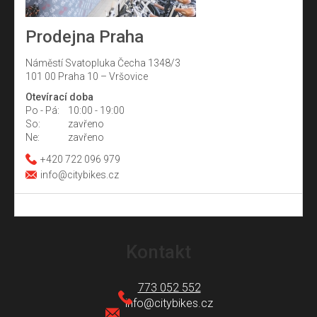
Prodejna Praha
Náměstí Svatopluka Čecha 1348/3
101 00 Praha 10 – Vršovice
Otevírací doba
Po - Pá:
10:00 - 19:00
So:
zavřeno
Ne:
zavřeno
+420 722 096 979
info@citybikes.cz
Z
á
Kontakt
p
a
773 052 552
t
info
@
citybikes.cz