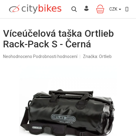
Přejít
na
CZK
NÁKUPNÍ
obsah
KOŠÍK
Víceúčelová taška Ortlieb
Rack-Pack S - Černá
Průměrné
Neohodnoceno
Podrobnosti hodnocení
Značka:
Ortlieb
hodnocení
produktu
je
0,0
z
5
hvězdiček.