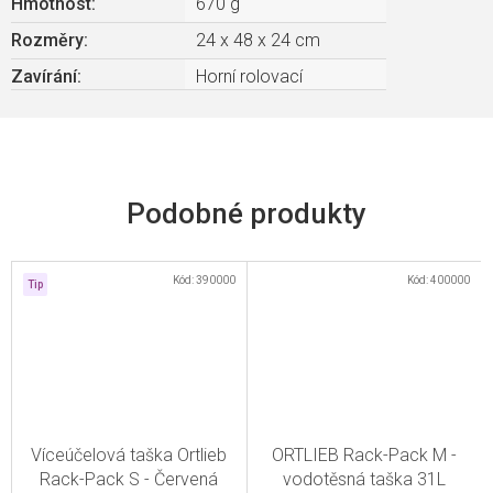
Hmotnost
:
670 g
Rozměry
:
24 x 48 x 24 cm
Zavírání
:
Horní rolovací
Kód:
390000
Kód:
400000
Tip
Víceúčelová taška Ortlieb
ORTLIEB Rack-Pack M -
Rack-Pack S - Červená
vodotěsná taška 31L