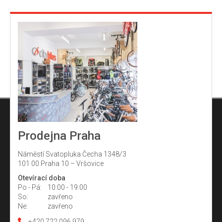
Prodejna Praha
Náměstí Svatopluka Čecha 1348/3
101 00 Praha 10 – Vršovice
Otevírací doba
Po - Pá:
10:00 - 19:00
So:
zavřeno
Ne:
zavřeno
+420 722 096 979