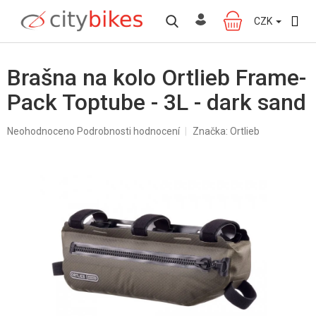
Přejít
na
CZK
NÁKUPNÍ
obsah
KOŠÍK
Brašna na kolo Ortlieb Frame-
Pack Toptube - 3L - dark sand
Průměrné
Neohodnoceno
Podrobnosti hodnocení
Značka:
Ortlieb
hodnocení
produktu
je
0,0
z
5
hvězdiček.