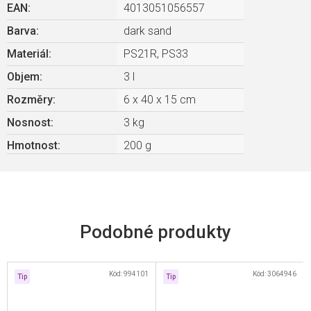
EAN
:
4013051056557
Barva
:
dark sand
Materiál
:
PS21R, PS33
Objem
:
3 l
Rozměry
:
6 x 40 x 15 cm
Nosnost
:
3 kg
Hmotnost
:
200 g
Kód:
994101
Kód:
3064946
Tip
Tip