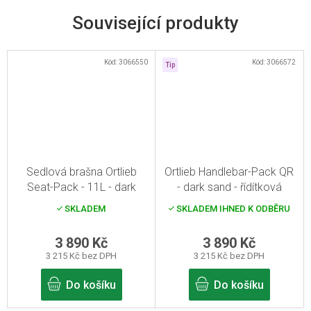
Související produkty
Kód:
3066550
Kód:
3066572
Tip
Sedlová brašna Ortlieb
Ortlieb Handlebar-Pack QR
Seat-Pack - 11L - dark
- dark sand - řídítková
sand
brašna na kolo
SKLADEM
SKLADEM IHNED K ODBĚRU
3 890 Kč
3 890 Kč
3 215 Kč bez DPH
3 215 Kč bez DPH
Do košíku
Do košíku