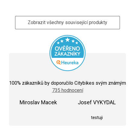
Zobrazit všechny související produkty
Průměrné
hodnocení
100
% zákazníků by doporučilo Citybikes svým známým
obchodu
735 hodnocení
je
5,0
Miroslav Macek
z
Josef VYKYDAL
5
Hodnocení obchodu je 5 z 5 hvězdiček.
Hodnocení obchodu j
hvězdiček.
testuji