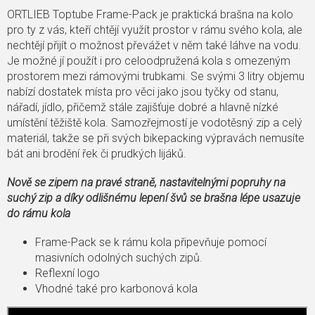
ORTLIEB Toptube Frame-Pack je praktická brašna na kolo
pro ty z vás, kteří chtějí využít prostor v rámu svého kola, ale
nechtějí přijít o možnost převážet v něm také láhve na vodu.
Je možné jí použít i pro celoodpružená kola s omezeným
prostorem mezi rámovými trubkami. Se svými 3 litry objemu
nabízí dostatek místa pro věci jako jsou tyčky od stanu,
nářadí, jídlo, přičemž stále zajišťuje dobré a hlavně nízké
umístění těžiště kola. Samozřejmostí je vodotěsný zip a celý
materiál, takže se při svých bikepacking výpravách nemusíte
bát ani brodění řek či prudkých lijáků.
Nově se zipem na pravé straně, nastavitelnými popruhy na
suchý zip a díky odlišnému lepení švů se brašna lépe usazuje
do rámu kola
Frame-Pack se k rámu kola připevňuje pomocí
masivních odolných suchých zipů.
Reflexní logo
Vhodné také pro karbonová kola