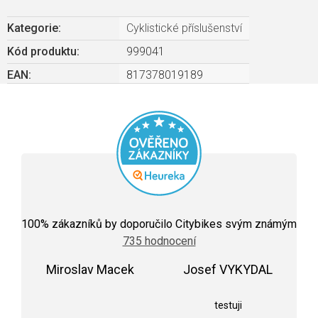
Kategorie
:
Cyklistické příslušenství
Kód produktu:
999041
EAN
:
817378019189
Průměrné
hodnocení
100
% zákazníků by doporučilo Citybikes svým známým
obchodu
735 hodnocení
je
5,0
Miroslav Macek
z
Josef VYKYDAL
5
Hodnocení obchodu je 5 z 5 hvězdiček.
Hodnocení obchodu j
hvězdiček.
testuji