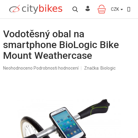
Přejít
na
CZK
NÁKUPNÍ
obsah
KOŠÍK
Vodotěsný obal na
smartphone BioLogic Bike
Mount Weathercase
Průměrné
Neohodnoceno
Podrobnosti hodnocení
Značka:
Biologic
hodnocení
produktu
je
0,0
z
5
hvězdiček.