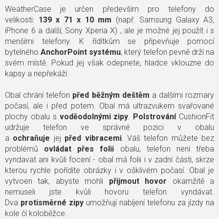
WeatherCase je určen především pro telefony do
velikosti:
139 x 71 x 10 mm
(např. Samsung Galaxy A3,
iPhone 6 a další, Sony Xperia X) , ale je možné jej použít i s
menšími telefony. K řídítkům se připevňuje pomocí
bytelného
AnchorPoint systému
, který telefon pevně drží na
svém místě. Pokud jej však odepnete, hladce vklouzne do
kapsy a nepřekáží.
Obal chrání telefon
před běžným deštěm
a dalšími rozmary
počasí, ale i před potem. Obal má ultrazvukem svařované
plochy obalu s
voděodolnými zipy
.
Polstrování
CushionFit
udržuje telefon ve správné pozici v obalu
a
ochraňuje
jej
před vibracemi
. Váš telefon můžete bez
problémů
ovládat přes folii
obalu, telefon není třeba
vyndavat ani kvůli focení - obal má folii i v zadní části, skrze
kterou rychle pořídíte obrázky i v ošklivém počasí. Obal je
vytvoen tak, abyste mohli
přijmout hovor
okamžitě a
nemuseli jste kvůli hovoru telefon vyndávat.
Dva
protisměrné zipy
umožňují nabíjení telefonu za jízdy na
kole čí koloběžce.