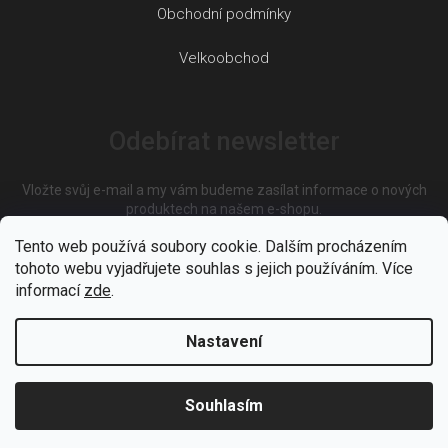
Obchodní podmínky
Velkoobchod
Odebírat newsletter
Vložte svůj e-mail a my vám budeme zasílat informace o nových
produktech na našem e-shopu.
Tento web používá soubory cookie. Dalším procházením
tohoto webu vyjadřujete souhlas s jejich používáním. Více
E-mail
informací
zde
.
Nastavení
Vložením e-mailu souhlasíte s
podmínkami ochrany osobních
údajů
Souhlasím
PŘIHLÁSIT SE