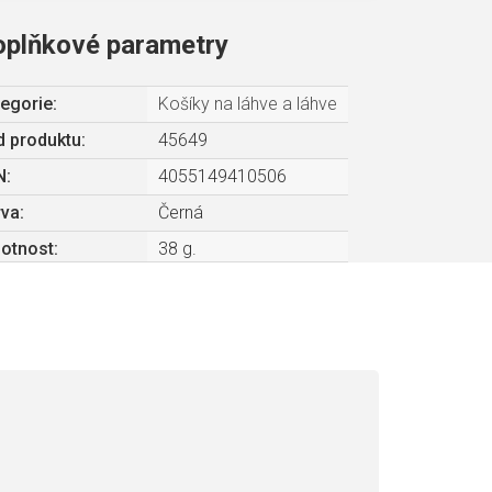
oplňkové parametry
egorie
:
Košíky na láhve a láhve
 produktu:
45649
N
:
4055149410506
rva
:
Černá
otnost
:
38 g.