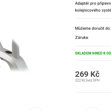
0,0
Adaptér pro připevn
z
kolejnicového syst
5
hvězdiček.
Můžeme doručit do:
Záruka
:
SKLADEM IHNED K O
269 Kč
222 Kč bez DPH
Měrná
cena: