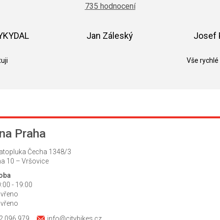
obchodu
735 hodnocení
je
5,0
z
5
VYKYDAL
Jan Záleský
Josef 
hvězdiček.
k.
Hodnocení obchodu je 5 z 5 hvězdiček.
Hodnocení obchodu je 5 z 5 hvězdič
uji
Vše rychlé
na Praha
atopluka Čecha 1348/3
a 10 – Vršovice
doba
:00 - 19:00
avřeno
avřeno
2 096 979
info@citybikes.cz