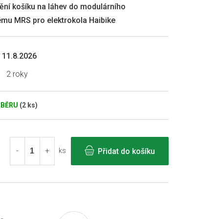
ění košíku na láhev do modulárního
ému MRS pro elektrokola Haibike
11.8.2026
2 roky
DBĚRU
(2 ks)
Přidat do košíku
ks