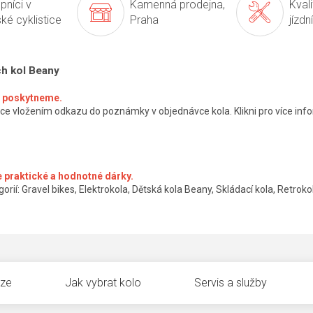
pníci v
Kamenná prodejna,
Kval
ké cyklistice
Praha
jízdn
ch kol Beany
ké poskytneme.
ce vložením odkazu do poznámky v objednávce kola. Klikni pro více info
 praktické a hodnotné dárky.
orií: Gravel bikes, Elektrokola, Dětská kola Beany, Skládací kola, Retrokol
uze
Jak vybrat kolo
Servis a služby