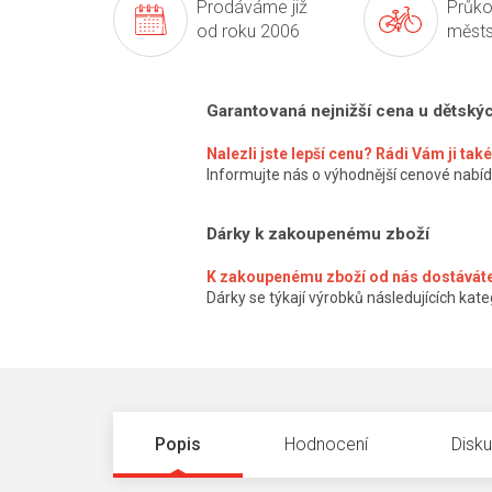
Prodáváme již
Průko
od roku 2006
městs
Garantovaná nejnižší cena u dětský
Nalezli jste lepší cenu? Rádi Vám ji ta
Informujte nás o výhodnější cenové nabíd
Dárky k zakoupenému zboží
K zakoupenému zboží od nás dostáváte
Dárky se týkají výrobků následujících kateg
Popis
Hodnocení
Disk