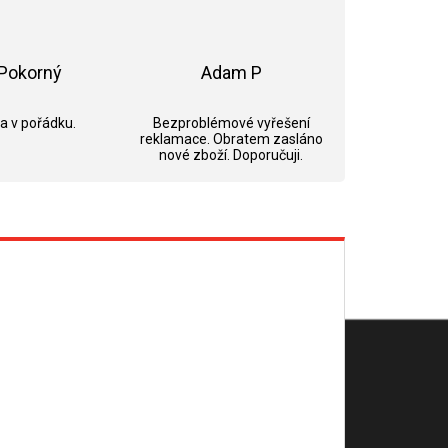
Pokorný
Adam P
ek.
Hodnocení obchodu je 5 z 5 hvězdiček.
Hodnocení obchodu je 5 z 5 hvězdi
 a v pořádku.
Bezproblémové vyřešení
reklamace. Obratem zasláno
nové zboží. Doporučuji.