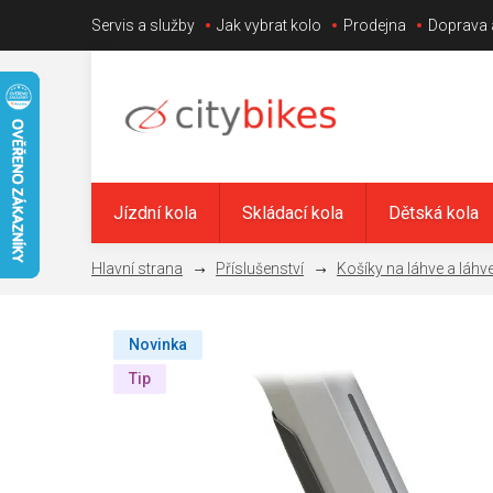
Přejít
Servis a služby
Jak vybrat kolo
Prodejna
Doprava 
na
obsah
Jízdní kola
Skládací kola
Dětská kola
Příslušenství
Košíky na láhve a láhv
Novinka
Tip