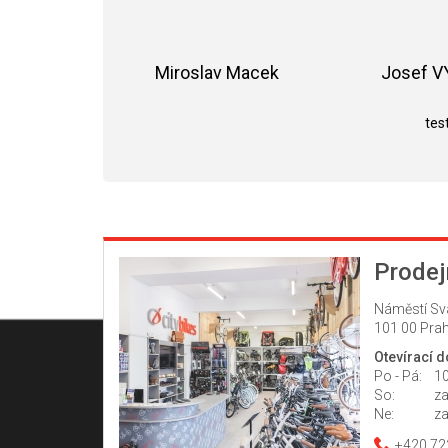
Miroslav Macek
Josef 
Hodnocení obchodu je 5 z 5 hvězdiče
test
Prodej
Náměstí Sv
101 00 Prah
Otevírací 
Po - Pá:
10
So:
z
Ne:
z
+420 72