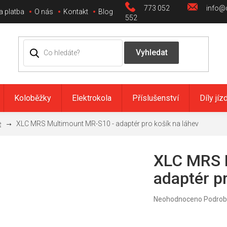
773 052
info@c
a platba
O nás
Kontakt
Blog
552
Koloběžky
Elektrokola
Příslušenství
Díly jíz
e
XLC MRS Multimount MR-S10 - adaptér pro košík na láhev
XLC MRS 
adaptér pr
Průměrné
Neohodnoceno
Podrob
hodnocení
produktu
je