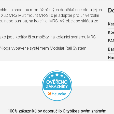
D
chlou a snadnou montáž různých doplňků na kolo a jejich
ů. XLC MRS Multimount MR-S10 je adaptér pro univerzální
odu nebo pumpa, na kolejnici MRS. Výrobek se skládá ze
Kat
Kód
jako jsou košíky či pumpičky, na kolejnici systému MRS
EA
a/Koga vybavené systémem Modular Rail System
Ba
Hm
Průměrné
hodnocení
100
% zákazníků by doporučilo Citybikes svým známým