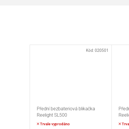
Kód:
020501
Přední bezbateriová blikačka
Před
Reelight SL500
Reel
Trvale vyprodáno
Trva