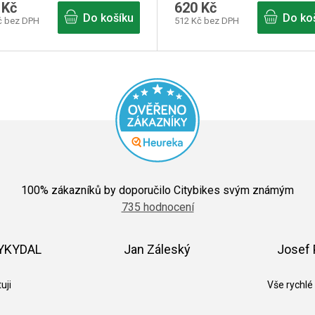
 Kč
620 Kč
Do košíku
Do ko
č bez DPH
512 Kč bez DPH
Průměrné
hodnocení
100
% zákazníků by doporučilo Citybikes svým známým
obchodu
735 hodnocení
je
5,0
z
5
VYKYDAL
Jan Záleský
Josef 
hvězdiček.
k.
Hodnocení obchodu je 5 z 5 hvězdiček.
Hodnocení obchodu je 5 z 5 hvězdič
uji
Vše rychlé