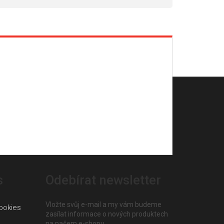
s
Odebírat newsletter
Vložte svůj e-mail a my vám budeme
ookies
zasílat informace o nových produktech
na našem e-shopu.