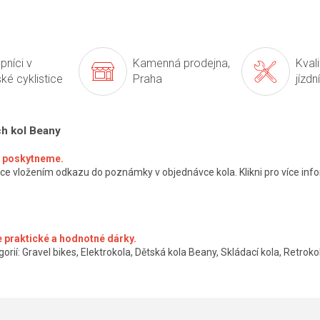
pníci v
Kamenná prodejna,
Kval
ké cyklistice
Praha
jízdn
ch kol Beany
ké poskytneme.
ce vložením odkazu do poznámky v objednávce kola. Klikni pro více info
 praktické a hodnotné dárky.
orií: Gravel bikes, Elektrokola, Dětská kola Beany, Skládací kola, Retrokol