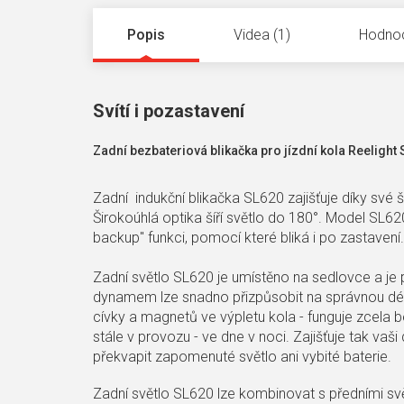
Popis
Videa (1)
Hodno
Svítí i pozastavení
Zadní bezbateriová blikačka pro jízdní kola Reeligh
Zadní indukční blikačka SL620 zajišťuje díky své 
Širokoúhlá optika šíří světlo do 180°. Model SL
backup" funkci, pomocí které bliká i po zastavení.
Zadní světlo SL620 je umístěno na sedlovce a je 
dynamem lze snadno přizpůsobit na správnou délku
cívky a magnetů ve výpletu kola - funguje zcela be
stále v provozu - ve dne v noci. Zajišťuje tak vaš
překvapit zapomenuté světlo ani vybité baterie.
Zadní světlo SL620 lze kombinovat s předními sv