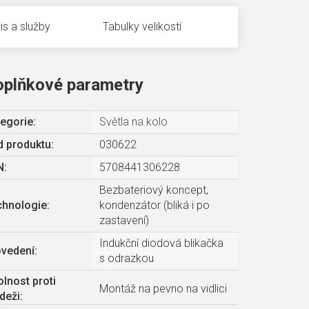
is a služby
Tabulky velikostí
oplňkové parametry
egorie
:
Světla na kolo
 produktu:
030622
N
:
5708441306228
Bezbateriový koncept,
chnologie
:
kondenzátor (bliká i po
zastavení)
Indukční diodová blikačka
ovedení
:
s odrazkou
lnost proti
Montáž na pevno na vidlici
deži
: