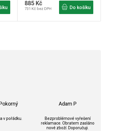
885 Kč
šíku
Do košíku
731 Kč bez DPH
Pokorný
Adam P
ek.
Hodnocení obchodu je 5 z 5 hvězdiček.
Hodnocení obchodu je 5 z 5 hvězdi
 a v pořádku.
Bezproblémové vyřešení
reklamace. Obratem zasláno
nové zboží. Doporučuji.