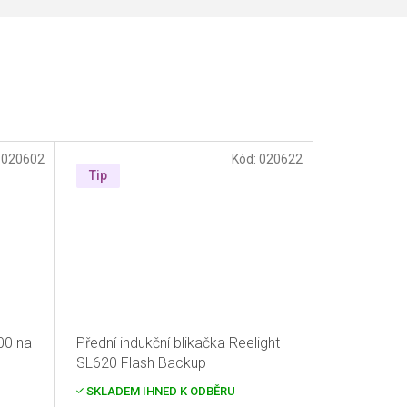
:
020602
Kód:
020622
Tip
00 na
Přední indukční blikačka Reelight
SL620 Flash Backup
SKLADEM IHNED K ODBĚRU