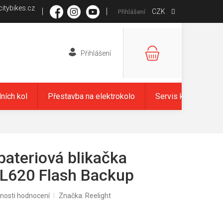
itybikes.cz
CZK
Přihlášení
NÁKUPNÍ
KOŠÍK
dních kol
Přestavba na elektrokolo
Servis kol
Zna
bateriová blikačka
SL620 Flash Backup
nosti hodnocení
Značka:
Reelight