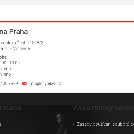
na Praha
atopluka Čecha 1348/3
a 10 – Vršovice
doba
:00 - 19:00
avřeno
avřeno
2 096 979
info@citybikes.cz
ormace
Zákaznický servi
s
Zásady používání souborů c