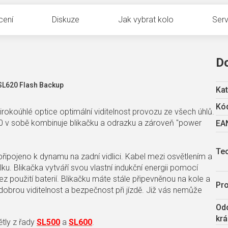
cení
Diskuze
Jak vybrat kolo
Serv
D
t SL620 Flash Backup
Kat
Kód
širokoúhlé optice optimální viditelnost provozu ze všech úhlů.
620 v sobě kombinuje blikačku a odrazku a zároveň "power
EA
Te
připojeno k dynamu na zadní vidlici. Kabel mezi osvětlením a
. Blikačka vytváří svou vlastní indukční energii pomocí
z použití baterií. Blikačku máte stále připevněnou na kole a
Pr
i dobrou viditelnost a bezpečnost při jízdě. Již vás nemůže
Odo
krá
ětly z řady
SL500
a
SL600
.