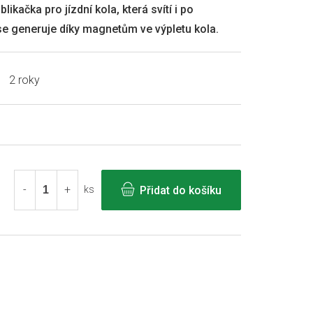
likačka pro jízdní kola, která svítí i po
se generuje díky magnetům ve výpletu kola.
2 roky
Přidat do košíku
ks