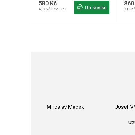
580 Kč
860
Do košíku
479 Kč bez DPH
711 K
Miroslav Macek
Josef 
Hodnocení obchodu je 5 z 5 hvězdiče
test