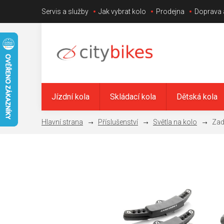
Přejít
Servis a služby
Jak vybrat kolo
Prodejna
Doprava 
na
obsah
Jízdní kola
Skládací kola
Dětská kola
Příslušenství
Světla na kolo
Zad