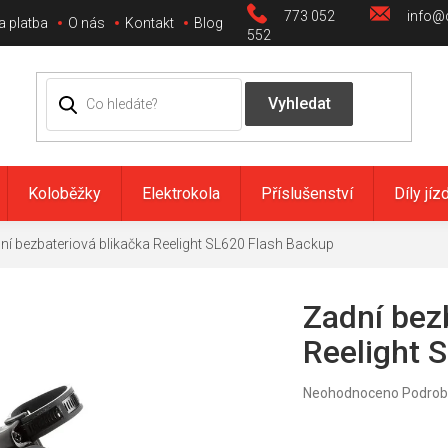
773 052
info@c
a platba
O nás
Kontakt
Blog
552
Koloběžky
Elektrokola
Příslušenství
Díly jíz
ní bezbateriová blikačka Reelight SL620 Flash Backup
Zadní bez
Reelight 
Průměrné
Neohodnoceno
Podrob
hodnocení
produktu
je