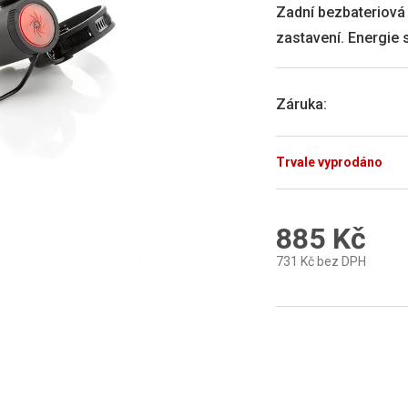
0,0
Zadní bezbateriová b
z
zastavení. Energie 
5
hvězdiček.
Záruka
:
Trvale vyprodáno
885 Kč
731 Kč bez DPH
Měrná
cena: