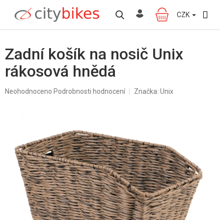
Přejít
na
CZK
NÁKUPNÍ
obsah
KOŠÍK
Zadní košík na nosič Unix
rákosová hnědá
Průměrné
Neohodnoceno
Podrobnosti hodnocení
Značka:
Unix
hodnocení
produktu
je
0,0
z
5
hvězdiček.