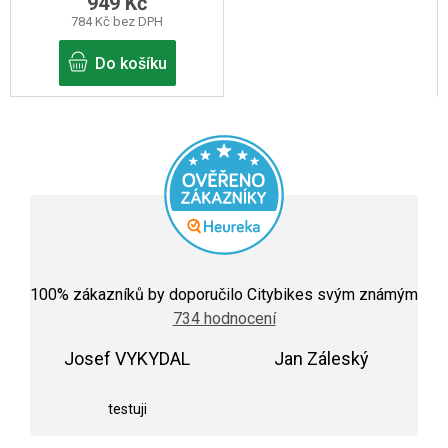
949 Kč
784 Kč bez DPH
Do košíku
Průměrné
hodnocení
100
% zákazníků by doporučilo Citybikes svým známým
obchodu
734 hodnocení
je
5,0
Josef VYKYDAL
z
Jan Záleský
5
Hodnocení obchodu je 5 z 5 hvězdiček.
Hodnocení obchodu j
hvězdiček.
testuji