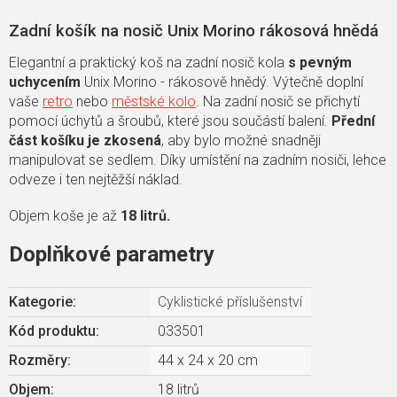
Zadní košík na nosič Unix Morino rákosová hnědá
Elegantní a praktický koš na zadní nosič kola
s pevným
uchycením
Unix Morino - rákosově hnědý. Výtečně doplní
vaše
retro
nebo
městské kolo
. Na zadní nosič se přichytí
pomocí úchytů a šroubů, které jsou součástí balení.
Přední
část košíku je zkosená
, aby bylo možné snadněji
manipulovat se sedlem. Díky umístění na zadním nosiči, lehce
odveze i ten nejtěžší náklad.
Objem koše je až
18 litrů.
Doplňkové parametry
Kategorie
:
Cyklistické příslušenství
Kód produktu:
033501
Rozměry
:
44 x 24 x 20 cm
Objem
:
18 litrů