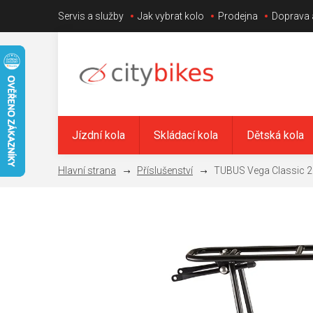
Přejít
Servis a služby
Jak vybrat kolo
Prodejna
Doprava 
na
obsah
Jízdní kola
Skládací kola
Dětská kola
Příslušenství
TUBUS Vega Classic 29