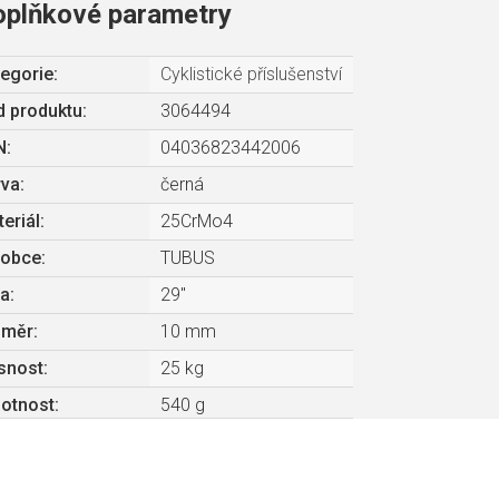
oplňkové parametry
egorie
:
Cyklistické příslušenství
 produktu:
3064494
N
:
04036823442006
rva
:
černá
eriál
:
25CrMo4
robce
:
TUBUS
la
:
29"
ůměr
:
10 mm
snost
:
25 kg
otnost
:
540 g