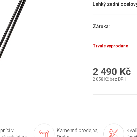
3,0
Lehký zadní ocelový 
z
5
hvězdiček.
Záruka
:
Trvale vyprodáno
2 490 Kč
2 058 Kč bez DPH
Měrná
cena:
pníci v
Kamenná prodejna,
Kval