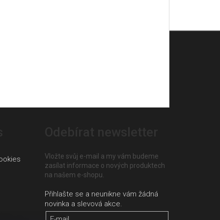
s
Odebírat newsletter
Vložte svůj e-mail a my vám budeme
ookies
zasílat informace o nových produktech
na našem e-shopu.
E-mail