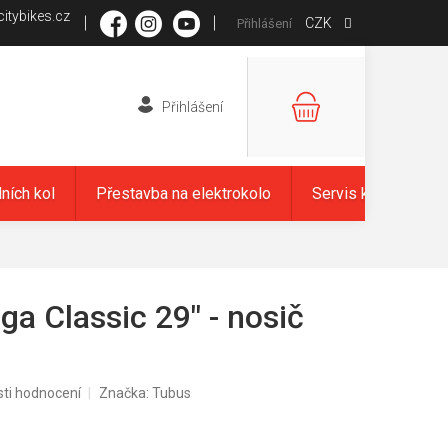
itybikes.cz
CZK
Přihlášení
NÁKUPNÍ
KOŠÍK
dních kol
Přestavba na elektrokolo
Servis kol
Zna
a Classic 29" - nosič
ti hodnocení
Značka:
Tubus