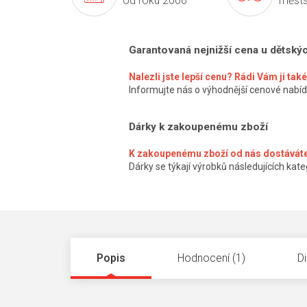
od roku 2006
městs
Garantovaná nejnižší cena u dětský
Nalezli jste lepší cenu? Rádi Vám ji ta
Informujte nás o výhodnější cenové nabíd
Dárky k zakoupenému zboží
K zakoupenému zboží od nás dostáváte
Dárky se týkají výrobků následujících kateg
Popis
Hodnocení (1)
D