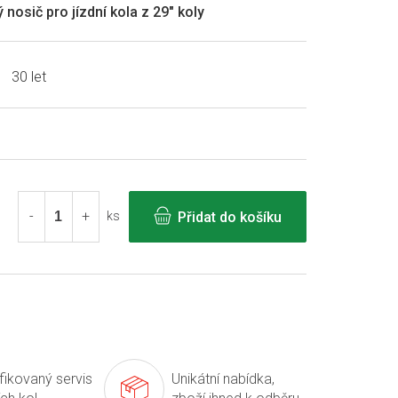
nosič pro jízdní kola z 29" koly
30 let
Přidat do košíku
ks
ifikovaný servis
Unikátní nabídka,