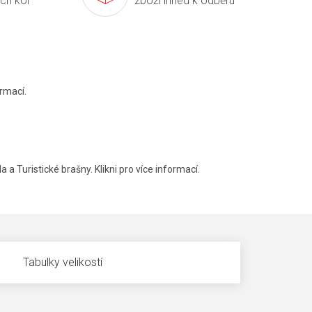
ích kol
zboží ihned k odběru
rmací.
a a Turistické brašny. Klikni pro více informací.
Tabulky velikostí