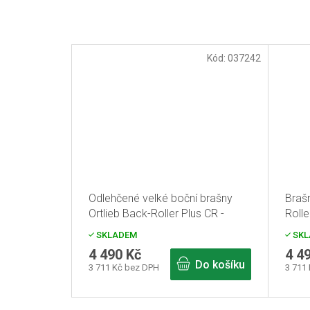
Kód:
037242
Odlehčené velké boční brašny
Braš
Ortlieb Back-Roller Plus CR -
Rolle
modrá
SKLADEM
SKL
4 490 Kč
4 4
Do košíku
3 711 Kč bez DPH
3 711