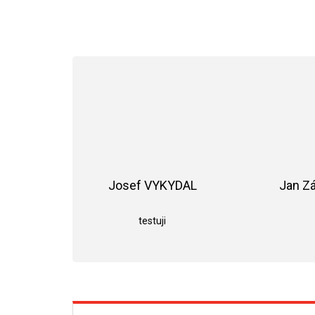
Josef VYKYDAL
Jan Z
Hodnocení obchodu je 5 z 5 hvězdiče
testuji