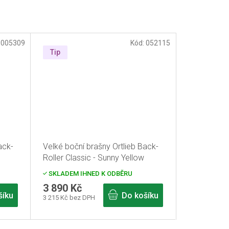
:
005309
Kód:
052115
Tip
ack-
Velké boční brašny Ortlieb Back-
Roller Classic - Sunny Yellow
SKLADEM IHNED K ODBĚRU
3 890 Kč
šíku
Do košíku
3 215 Kč bez DPH