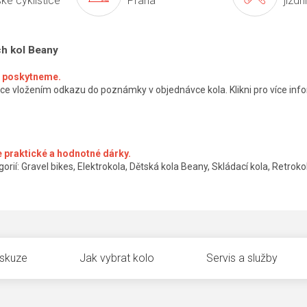
ké cyklistice
Praha
jízdn
ch kol Beany
ké poskytneme.
ce vložením odkazu do poznámky v objednávce kola. Klikni pro více info
 praktické a hodnotné dárky.
orií: Gravel bikes, Elektrokola, Dětská kola Beany, Skládací kola, Retrokol
iskuze
Jak vybrat kolo
Servis a služby