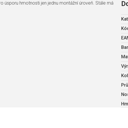
D
ro úsporu hmotnosti jen jednu montážní úroveň. Stále má
Kat
Kód
EA
Ba
Mat
Vý
Ko
Pr
No
Hm