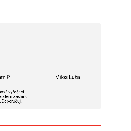
am P
Milos Luža
ek.
Hodnocení obchodu je 5 z 5 hvězdiček.
Hodnocení obchodu je 5 z 5 hvězdi
ové vyřešení
bratem zasláno
. Doporučuji.