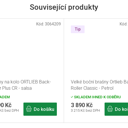
Související produkty
Kód:
3064209
Kód
Tip
ny na kolo ORTLIEB Back-
Velké boční brašny Ortlieb B
r Plus CR - salsa
Roller Classic - Petrol
ADEM
SKLADEM IHNED K ODBĚRU
90 Kč
3 890 Kč
Do košíku
Do ko
 Kč bez DPH
3 215 Kč bez DPH