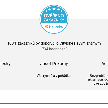
Průměrné
hodnocení
100
% zákazníků by doporučilo Citybikes svým známým
obchodu
734 hodnocení
je
5,0
z
5
áleský
Josef Pokorný
Ad
hvězdiček.
k.
Hodnocení obchodu je 5 z 5 hvězdiček.
Hodnocení obchodu je 5 z 5 hvězdič
Vše rychlé a v pořádku.
Bezproblém
reklamace. O
nové zboží