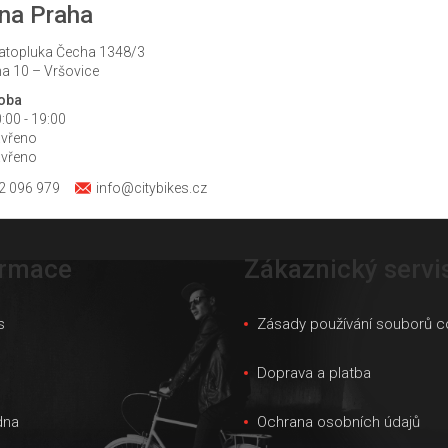
na Praha
atopluka Čecha 1348/3
a 10 – Vršovice
doba
:00 - 19:00
avřeno
avřeno
2 096 979
info@citybikes.cz
ormace
Zákaznický servi
s
Zásady používání souborů c
s
Doprava a platba
dna
Ochrana osobních údajů