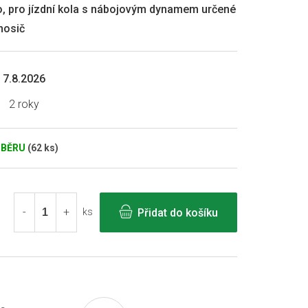
o, pro jízdní kola s nábojovým dynamem určené
nosič
7.8.2026
2 roky
DBĚRU
(62 ks)
Přidat do košíku
ks