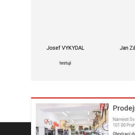
Josef VYKYDAL
Jan Z
Hodnocení obchodu je 5 z 5 hvězdiče
testuji
Prodej
Náměstí Sv
101 00 Prah
Otevírací 