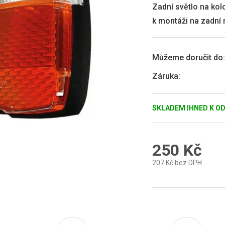
0,0
Zadní světlo na kol
z
k montáži na zadní 
5
hvězdiček.
Můžeme doručit do:
Záruka
:
SKLADEM IHNED K O
250 Kč
207 Kč bez DPH
Měrná
cena: