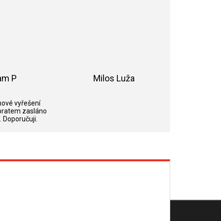
am P
Milos Luža
ek.
Hodnocení obchodu je 5 z 5 hvězdiček.
Hodnocení obchodu je 5 z 5 hvězdi
ové vyřešení
bratem zasláno
. Doporučuji.