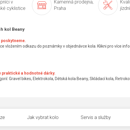
pníci v
Kamenná prodejna,
Kval
ké cyklistice
Praha
jízdn
ch kol Beany
ké poskytneme.
ce vložením odkazu do poznámky v objednávce kola. Klikni pro více info
 praktické a hodnotné dárky.
orií: Gravel bikes, Elektrokola, Dětská kola Beany, Skládací kola, Retrokol
uze
Jak vybrat kolo
Servis a služby