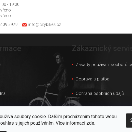
:00 - 19:00
avřeno
avřeno
2 096 979
info@citybikes.cz
ormace
Zákaznický servi
s
Zásady používání souborů c
s
Doprava a platba
dna
Ochrana osobních údajů
ky velikostí
Obchodní podmínky
oužívá soubory cookie. Dalším procházením tohoto webu
 prodejna
Velkoobchod
souhlas s jejich používáním. Více informací
zde
.