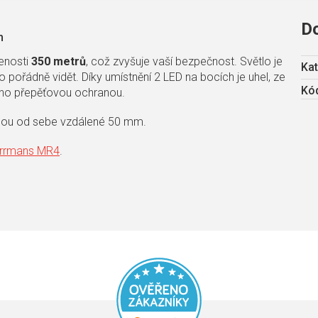
D
m
lenosti
350 metrů
, což zvyšuje vaší bezpečnost. Světlo je
Kat
ylo pořádně vidět. Díky umístnění 2 LED na bocích je uhel, ze
Kód
eno přepěťovou ochranou.
 jsou od sebe vzdálené 50 mm.
rrmans MR4
.