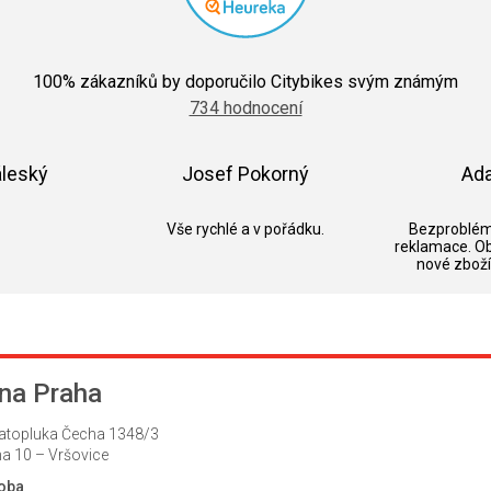
Průměrné
hodnocení
100
% zákazníků by doporučilo Citybikes svým známým
obchodu
734 hodnocení
je
5,0
z
5
áleský
Josef Pokorný
Ad
hvězdiček.
k.
Hodnocení obchodu je 5 z 5 hvězdiček.
Hodnocení obchodu je 5 z 5 hvězdič
Vše rychlé a v pořádku.
Bezproblém
reklamace. O
nové zboží
na Praha
atopluka Čecha 1348/3
a 10 – Vršovice
doba