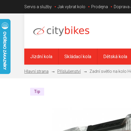
Přejít
Servis a služby
Jak vybrat kolo
Prodejna
Doprava 
na
obsah
Jízdní kola
Skládací kola
Dětská kola
Příslušenství
Zadní světlo na kolo
Tip