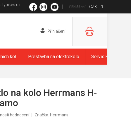
itybikes.cz
CZK
Přihlášení
NÁKUPNÍ
KOŠÍK
dních kol
Přestavba na elektrokolo
Servis kol
Zna
tlo na kolo Herrmans H-
namo
nosti hodnocení
Značka:
Herrmans