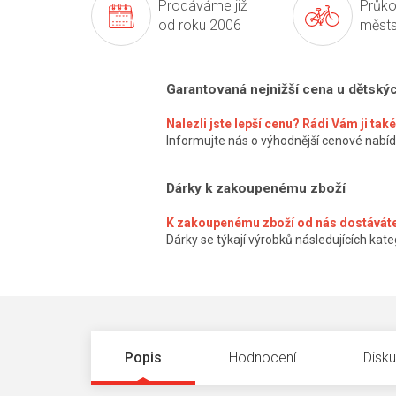
Prodáváme již
Průko
od roku 2006
městs
Garantovaná nejnižší cena u dětský
Nalezli jste lepší cenu? Rádi Vám ji ta
Informujte nás o výhodnější cenové nabíd
Dárky k zakoupenému zboží
K zakoupenému zboží od nás dostáváte
Dárky se týkají výrobků následujících kateg
Popis
Hodnocení
Disk