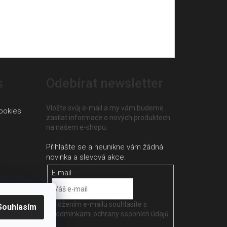
s
Odebírat newsletter
Vložte svůj e-mail a my vám budeme
ookies
zasílat informace o nových produktech
na našem e-shopu.
E-mail
Vložením e-mailu souhlasíte s
Souhlasím
podmínkami ochrany osobních údajů