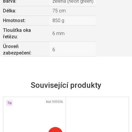
Barva
:
zelená (neon green)
Délka
:
75 cm
Hmotnost
:
850 g
Tloušťka oka
6 mm
řetězu
:
Úroveň
6
zabezpečení
:
Související produkty
Kód:
939306
Tip