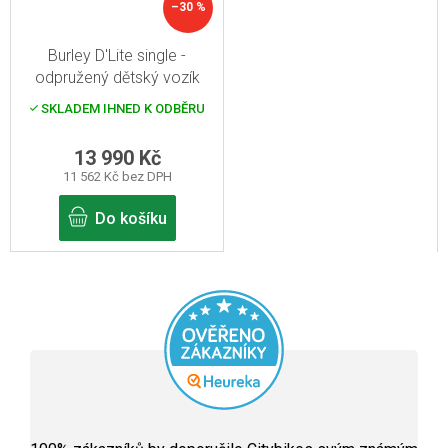
–30 %
Burley D'Lite single -
odpružený dětský vozík
SKLADEM IHNED K ODBĚRU
13 990 Kč
11 562 Kč bez DPH
Do košíku
Průměrné
hodnocení