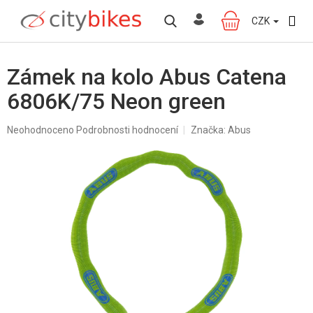
Přejít
na
CZK
NÁKUPNÍ
obsah
KOŠÍK
Zámek na kolo Abus Catena
6806K/75 Neon green
Průměrné
Neohodnoceno
Podrobnosti hodnocení
Značka:
Abus
hodnocení
produktu
je
0,0
z
5
hvězdiček.