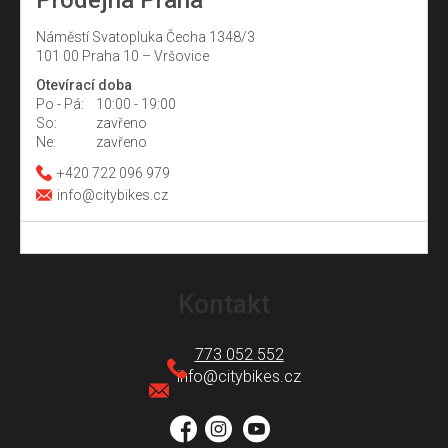
Prodejna Praha
Náměstí Svatopluka Čecha 1348/3
101 00 Praha 10 – Vršovice
Otevírací doba
Po - Pá:
10:00 - 19:00
So:
zavřeno
Ne:
zavřeno
+420 722 096 979
info@citybikes.cz
Z
á
Kontakt
p
a
773 052 552
t
info
@
citybikes.cz
í