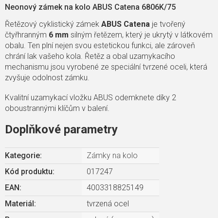
Neonový zámek na kolo ABUS Catena 6806K/75
Řetězový cyklistický zámek
ABUS Catena
je tvořený
čtyřhranným
6 mm
silným řetězem, který je ukrytý v látkovém
obalu. Ten plní nejen svou estetickou funkci, ale zároveň
chrání lak vašeho kola. Řetěz a obal uzamykacího
mechanismu jsou vyrobené ze speciální tvrzené oceli, která
zvyšuje odolnost zámku.
Kvalitní uzamykací vložku ABUS odemknete díky 2
oboustrannými klíčům v balení.
Doplňkové parametry
Kategorie
:
Zámky na kolo
Kód produktu:
017247
EAN
:
4003318825149
Materiál
:
tvrzená ocel