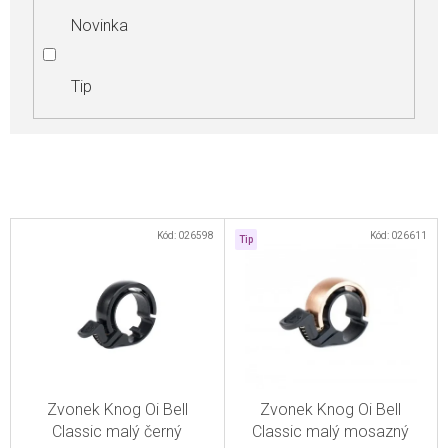
Novinka
Tip
V
Kód:
026598
Kód:
026611
Tip
ý
p
i
s
p
r
Zvonek Knog Oi Bell
Zvonek Knog Oi Bell
o
Classic malý černý
Classic malý mosazný