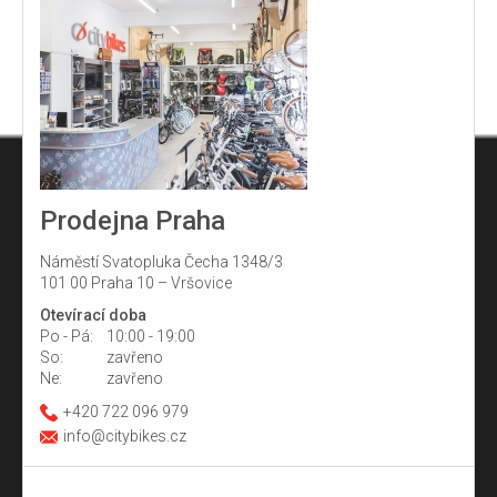
i
s
u
Prodejna Praha
Náměstí Svatopluka Čecha 1348/3
101 00 Praha 10 – Vršovice
Otevírací doba
Po - Pá:
10:00 - 19:00
So:
zavřeno
Ne:
zavřeno
+420 722 096 979
info@citybikes.cz