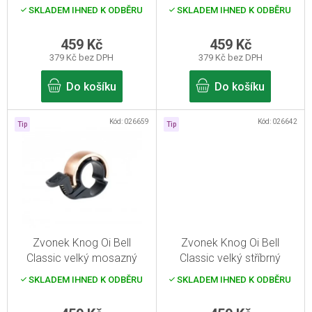
d
SKLADEM IHNED K ODBĚRU
SKLADEM IHNED K ODBĚRU
u
k
459 Kč
459 Kč
379 Kč bez DPH
379 Kč bez DPH
t
ů
Do košíku
Do košíku
Kód:
026659
Kód:
026642
Tip
Tip
Zvonek Knog Oi Bell
Zvonek Knog Oi Bell
Classic velký mosazný
Classic velký stříbrný
SKLADEM IHNED K ODBĚRU
SKLADEM IHNED K ODBĚRU