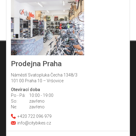
Prodejna Praha
Náměstí Svatopluka Čecha 1348/3
101 00 Praha 10 – Vršovice
Otevírací doba
Po - Pá:
10:00 - 19:00
So:
zavřeno
Ne:
zavřeno
+420 722 096 979
info@citybikes.cz