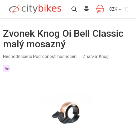
Přejít
na
CZK
NÁKUPNÍ
obsah
KOŠÍK
Zvonek Knog Oi Bell Classic
malý mosazný
Průměrné
Neohodnoceno
Podrobnosti hodnocení
Značka:
Knog
hodnocení
produktu
Tip
je
0,0
z
5
hvězdiček.