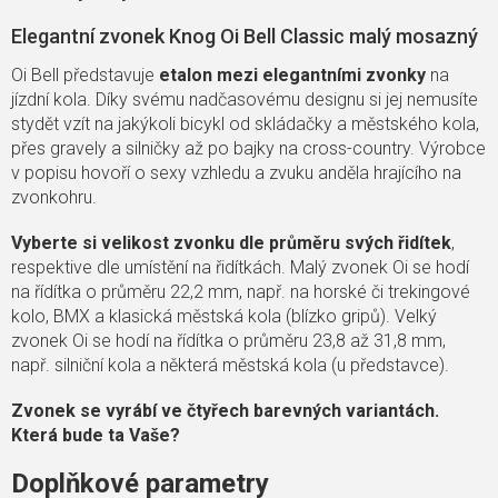
Elegantní zvonek Knog Oi Bell Classic malý mosazný
Oi Bell představuje
etalon mezi elegantními zvonky
na
jízdní kola. Díky svému nadčasovému designu si jej nemusíte
stydět vzít na jakýkoli bicykl od skládačky a městského kola,
přes gravely a silničky až po bajky na cross-country. Výrobce
v popisu hovoří o sexy vzhledu a zvuku anděla hrajícího na
zvonkohru.
Vyberte si velikost zvonku dle průměru svých řidítek
,
respektive dle umístění na řidítkách. Malý zvonek Oi se hodí
na řídítka o průměru 22,2 mm, např. na horské či trekingové
kolo, BMX a klasická městská kola (blízko gripů). Velký
zvonek Oi se hodí na řídítka o průměru 23,8 až 31,8 mm,
např. silniční kola a některá městská kola (u představce).
Zvonek se vyrábí ve čtyřech barevných variantách.
Která bude ta Vaše?
Doplňkové parametry