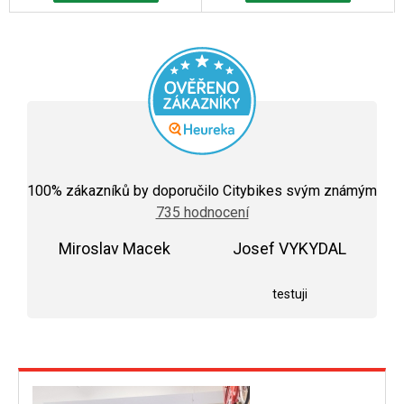
Průměrné
hodnocení
100
% zákazníků by doporučilo Citybikes svým známým
obchodu
735 hodnocení
je
5,0
Miroslav Macek
z
Josef VYKYDAL
5
Hodnocení obchodu je 5 z 5 hvězdiček.
Hodnocení obchodu j
hvězdiček.
testuji