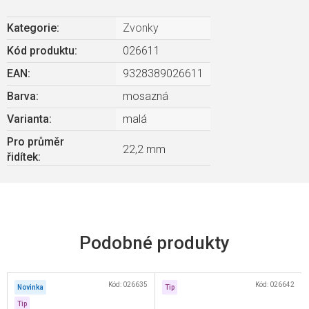
Kategorie
:
Zvonky
Kód produktu:
026611
EAN
:
9328389026611
Barva
:
mosazná
Varianta
:
malá
Pro průměr
22,2 mm
řidítek
:
Kód:
026635
Kód:
026642
Novinka
Tip
Tip