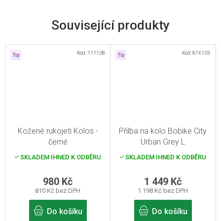
Související produkty
Kód:
111108
Kód:
874103
Tip
Tip
Kožené rukojeti Kolos -
Přilba na kolo Bobike City
černé
Urban Grey L
SKLADEM IHNED K ODBĚRU
SKLADEM IHNED K ODBĚRU
980 Kč
1 449 Kč
810 Kč bez DPH
1 198 Kč bez DPH
Do košíku
Do košíku