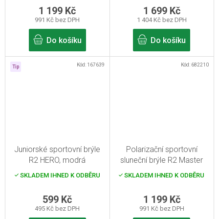
1 199 Kč
1 699 Kč
991 Kč bez DPH
1 404 Kč bez DPH
Do košíku
Do košíku
Kód:
167639
Kód:
682210
Tip
Juniorské sportovní brýle
Polarizační sportovní
R2 HERO, modrá
sluneční brýle R2 Master
SKLADEM IHNED K ODBĚRU
SKLADEM IHNED K ODBĚRU
599 Kč
1 199 Kč
495 Kč bez DPH
991 Kč bez DPH