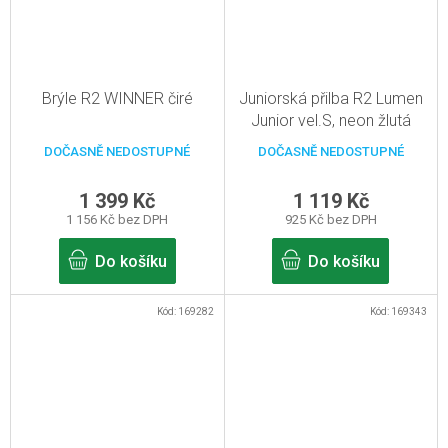
Brýle R2 WINNER čiré
Juniorská přilba R2 Lumen
Junior vel.S, neon žlutá
DOČASNĚ NEDOSTUPNÉ
DOČASNĚ NEDOSTUPNÉ
1 399 Kč
1 119 Kč
1 156 Kč bez DPH
925 Kč bez DPH
Do košíku
Do košíku
Kód:
169282
Kód:
169343