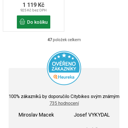
1 119 Kč
925 Kč bez DPH
Do košíku
47
položek celkem
O
v
l
á
d
a
c
Průměrné
hodnocení
100
% zákazníků by doporučilo Citybikes svým známým
í
obchodu
735 hodnocení
je
p
5,0
r
Miroslav Macek
z
Josef VYKYDAL
5
Hodnocení obchodu je 5 z 5 hvězdiček.
Hodnocení obchodu j
v
hvězdiček.