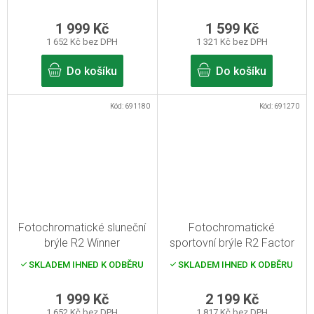
1 999 Kč
1 599 Kč
1 652 Kč bez DPH
1 321 Kč bez DPH
Do košíku
Do košíku
Kód:
691180
Kód:
691270
Fotochromatické sluneční
Fotochromatické
brýle R2 Winner
sportovní brýle R2 Factor
SKLADEM IHNED K ODBĚRU
SKLADEM IHNED K ODBĚRU
1 999 Kč
2 199 Kč
1 652 Kč bez DPH
1 817 Kč bez DPH