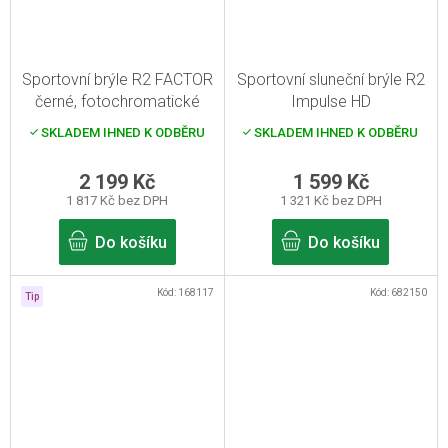
Sportovní brýle R2 FACTOR
Sportovní sluneční brýle R2
černé, fotochromatické
Impulse HD
SKLADEM IHNED K ODBĚRU
SKLADEM IHNED K ODBĚRU
2 199 Kč
1 599 Kč
1 817 Kč bez DPH
1 321 Kč bez DPH
Do košíku
Do košíku
Kód:
168117
Kód:
682150
Tip