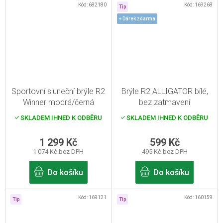
Kód:
682180
Kód:
169268
Tip
+ Dárek zdarma
Sportovní sluneční brýle R2
Brýle R2 ALLIGATOR bílé,
Winner modrá/černá
bez zatmavení
SKLADEM IHNED K ODBĚRU
SKLADEM IHNED K ODBĚRU
1 299 Kč
599 Kč
1 074 Kč bez DPH
495 Kč bez DPH
Do košíku
Do košíku
Kód:
169121
Kód:
160159
Tip
Tip