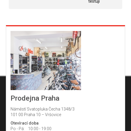
testuji
k
y
v
ý
p
i
s
u
Prodejna Praha
Náměstí Svatopluka Čecha 1348/3
101 00 Praha 10 – Vršovice
Otevírací doba
Po - Pá:
10:00 - 19:00