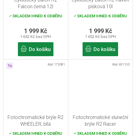
Falcon černá 12l
písková 10l
SKLADEM IHNED K ODBĚRU
SKLADEM IHNED K ODBĚRU
1 999 Kč
1 999 Kč
1 652 Kč bez DPH
1 652 Kč bez DPH
Do košíku
Do košíku
Kód:
173081
Kód:
691150
Tip
Fotochromatické brýle R2
Fotochromatické sluneční
WHEELER, bílá
brýle R2 Racer
SKLADEM IHNED K ODBĚRU
SKLADEM IHNED K ODBĚRU