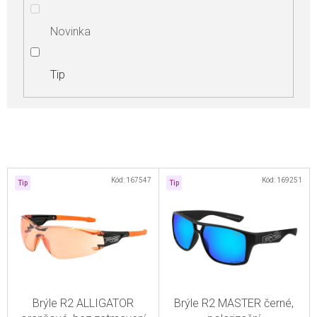
Novinka
Tip
V
Kód:
167547
Kód:
169251
Tip
Tip
ý
p
i
s
p
r
Brýle R2 ALLIGATOR
Brýle R2 MASTER černé,
o