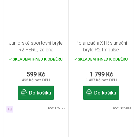
Juniorské sportovní brýle
Polarizačni XTR sluneční
R2 HERO, zelená
brýle R2 Impulse
SKLADEM IHNED K ODBĚRU
SKLADEM IHNED K ODBĚRU
599 Kč
1 799 Kč
495 Kč bez DPH
1 487 Kč bez DPH
Do košíku
Do košíku
Kód:
175122
Kód:
682300
Tip