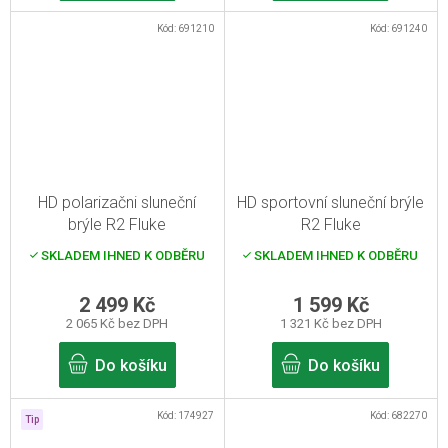
Kód:
691210
Kód:
691240
HD polarizačni sluneční
HD sportovní sluneční brýle
brýle R2 Fluke
R2 Fluke
SKLADEM IHNED K ODBĚRU
SKLADEM IHNED K ODBĚRU
2 499 Kč
1 599 Kč
2 065 Kč bez DPH
1 321 Kč bez DPH
Do košíku
Do košíku
Kód:
174927
Kód:
682270
Tip