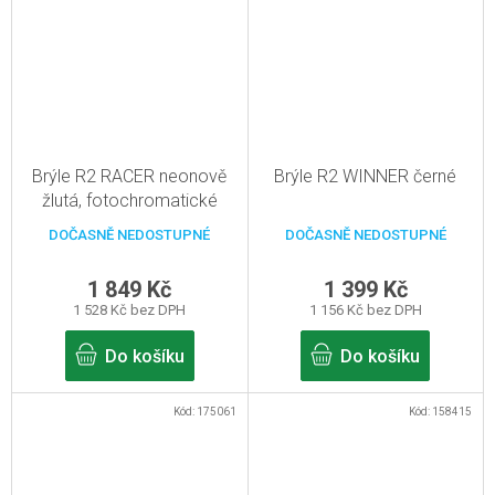
Brýle R2 RACER neonově
Brýle R2 WINNER černé
žlutá, fotochromatické
DOČASNĚ NEDOSTUPNÉ
DOČASNĚ NEDOSTUPNÉ
1 849 Kč
1 399 Kč
1 528 Kč bez DPH
1 156 Kč bez DPH
Do košíku
Do košíku
Kód:
175061
Kód:
158415