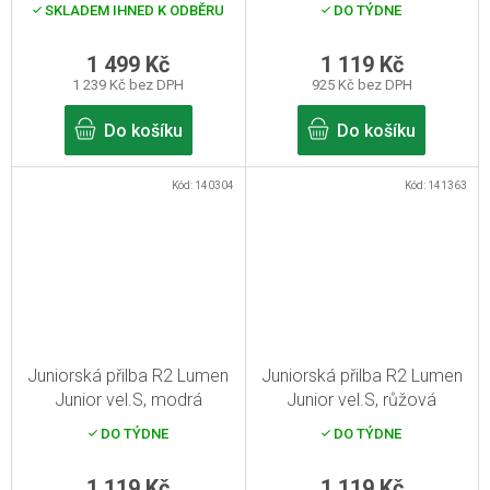
SKLADEM IHNED K ODBĚRU
DO TÝDNE
1 499 Kč
1 119 Kč
1 239 Kč bez DPH
925 Kč bez DPH
Do košíku
Do košíku
Kód:
140304
Kód:
141363
Juniorská přilba R2 Lumen
Juniorská přilba R2 Lumen
Junior vel.S, modrá
Junior vel.S, růžová
DO TÝDNE
DO TÝDNE
1 119 Kč
1 119 Kč