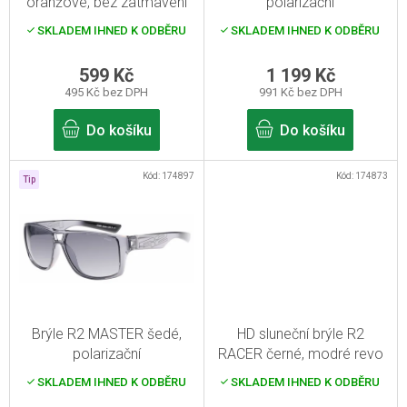
oranžové, bez zatmavení
polarizační
d
SKLADEM IHNED K ODBĚRU
SKLADEM IHNED K ODBĚRU
u
k
599 Kč
1 199 Kč
495 Kč bez DPH
991 Kč bez DPH
t
ů
Do košíku
Do košíku
Kód:
174897
Kód:
174873
Tip
Brýle R2 MASTER šedé,
HD sluneční brýle R2
polarizační
RACER černé, modré revo
SKLADEM IHNED K ODBĚRU
SKLADEM IHNED K ODBĚRU