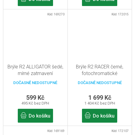
Kód:
169270
Kód:
172015
Brýle R2 ALLIGATOR šedé,
Brýle R2 RACER černé,
mírné zatmavení
fotochromatické
DOČASNĚ NEDOSTUPNÉ
DOČASNĚ NEDOSTUPNÉ
599 Kč
1 699 Kč
495 Kč bez DPH
1 404 Kč bez DPH
Do košíku
Do košíku
Kód:
169169
Kód:
172107