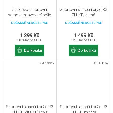
Juniorské sportovní
Sportovní sluneční brýle R2
samozatmavovací brýle
FLUKE, černá
R2 HERO, černá
DOČASNĚ NEDOSTUPNÉ
DOČASNĚ NEDOSTUPNÉ
1 299 Kč
1 499 Kč
1 074 Kč bez DPH
1 239 Kč bez DPH
Do košíku
Do košíku
Kód:
174965
Kód:
174996
Sportovní sluneční brýle R2
Sportovní sluneční brýle R2
FLUKE, čirá / růžová
FLUKE, modrá