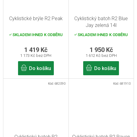
Cyklistické brýle R2 Peak
Cyklistický batoh R2 Blue
Jay zelená 14l
SKLADEM IHNED K ODBĚRU
SKLADEM IHNED K ODBĚRU
1 419 Kč
1 950 Kč
1 173 Kč bez DPH
1 612 Kč bez DPH
Do košíku
Do košíku
Kód:
682090
Kód:
681910
Cyklistický batoh R2
Cyklistický batoh R2 Raven