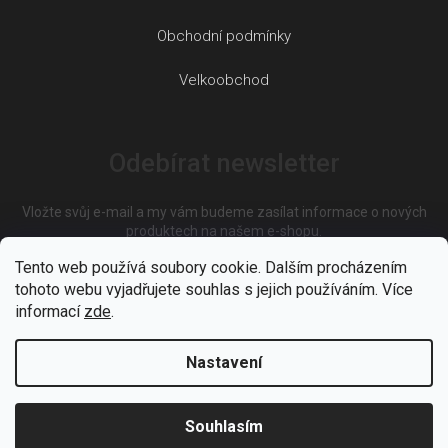
Obchodní podmínky
Velkoobchod
Odebírat newsletter
Vložte svůj e-mail a my vám budeme zasílat informace o nových
produktech na našem e-shopu.
Tento web používá soubory cookie. Dalším procházením
tohoto webu vyjadřujete souhlas s jejich používáním. Více
E-mail
informací
zde
.
Nastavení
Vložením e-mailu souhlasíte s
podmínkami ochrany osobních
údajů
Souhlasím
PŘIHLÁSIT SE