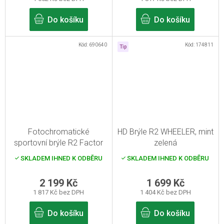
Do košíku
Do košíku
Kód:
690640
Kód:
174811
Tip
Fotochromatické
HD Brýle R2 WHEELER, mint
sportovní brýle R2 Factor
zelená
SKLADEM IHNED K ODBĚRU
SKLADEM IHNED K ODBĚRU
2 199 Kč
1 699 Kč
1 817 Kč bez DPH
1 404 Kč bez DPH
Do košíku
Do košíku