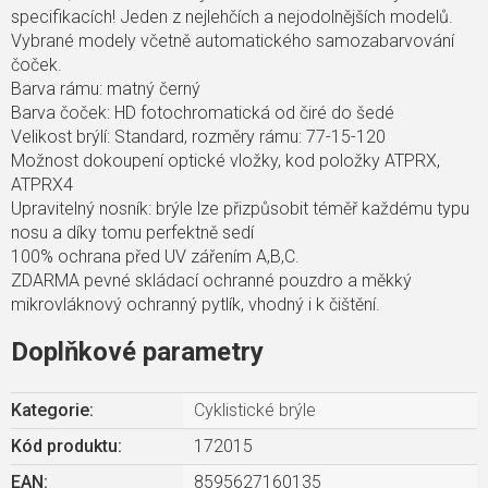
specifikacích! Jeden z nejlehčích a nejodolnějších modelů.
Vybrané modely včetně automatického samozabarvování
čoček.
Barva rámu: matný černý
Barva čoček: HD fotochromatická od čiré do šedé
Velikost brýlí: Standard, rozměry rámu: 77-15-120
Možnost dokoupení optické vložky, kod položky ATPRX,
ATPRX4
Upravitelný nosník: brýle lze přizpůsobit téměř každému typu
nosu a díky tomu perfektně sedí
100% ochrana před UV zářením A,B,C.
ZDARMA pevné skládací ochranné pouzdro a měkký
mikrovláknový ochranný pytlík, vhodný i k čištění.
Doplňkové parametry
Kategorie
:
Cyklistické brýle
Kód produktu:
172015
EAN
:
8595627160135