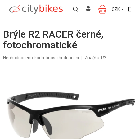
Přejít
na
CZK
NÁKUPNÍ
obsah
KOŠÍK
Brýle R2 RACER černé,
fotochromatické
Průměrné
Neohodnoceno
Podrobnosti hodnocení
Značka:
R2
hodnocení
produktu
je
0,0
z
5
hvězdiček.