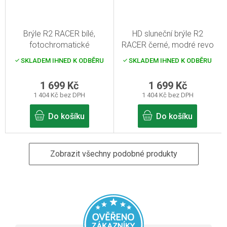
Brýle R2 RACER bílé,
HD sluneční brýle R2
fotochromatické
RACER černé, modré revo
SKLADEM IHNED K ODBĚRU
SKLADEM IHNED K ODBĚRU
1 699 Kč
1 699 Kč
1 404 Kč bez DPH
1 404 Kč bez DPH
Do košíku
Do košíku
Zobrazit všechny podobné produkty