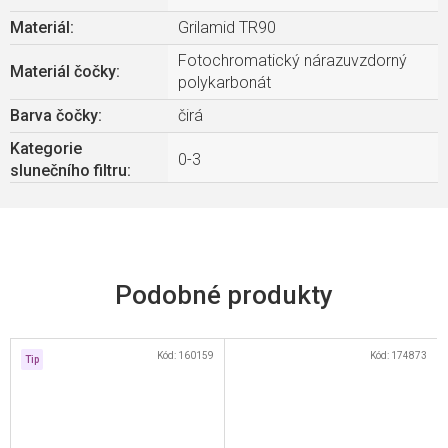
Materiál
:
Grilamid TR90
Fotochromatický nárazuvzdorný
Materiál čočky
:
polykarbonát
Barva čočky
:
čirá
Kategorie
0-3
slunečního filtru
:
Kód:
160159
Kód:
174873
Tip