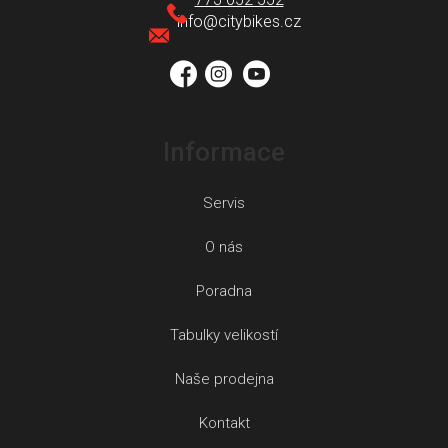
t
info
@
citybikes.cz
í
Informace
Servis
O nás
Poradna
Tabulky velikostí
Naše prodejna
Kontakt