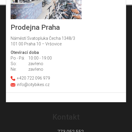
Prodejna Praha
Náměstí Svatopluka Čecha 1348/3
101 00 Praha 10 – Vršovice
Otevírací doba
Po - Pá:
10:00 - 19:00
So:
zavřeno
Ne:
zavřeno
+420 722 096 979
info@citybikes.cz
Z
á
Kontakt
p
a
773 052 552