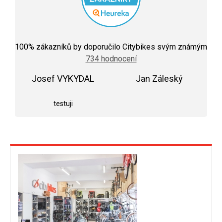
Průměrné
hodnocení
100
% zákazníků by doporučilo Citybikes svým známým
obchodu
734 hodnocení
je
5,0
Josef VYKYDAL
z
Jan Záleský
5
Hodnocení obchodu je 5 z 5 hvězdiček.
Hodnocení obchodu j
hvězdiček.
testuji