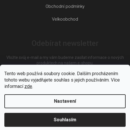
Obchodní podmínky
Velkoobchod
Odebírat newsletter
Vložte svůj e-mail a my vám budeme zasílat informace o nových
produktech na našem e-shopu.
Tento web používá soubory cookie. Dalším procházením
tohoto webu vyjadřujete souhlas s jejich používáním. Více
E-mail
informací
zde
.
Nastavení
Vložením e-mailu souhlasíte s
podmínkami ochrany osobních
údajů
Souhlasím
PŘIHLÁSIT SE