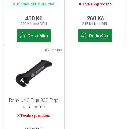
d
průměr 31.8
31.8
DOČASNĚ NEDOSTUPNÉ
Trvale vyprodáno
u
k
460 Kč
260 Kč
380 Kč bez DPH
215 Kč bez DPH
t
ů
Do košíku
Do košíku
Kód:
011130
Rohy UNO Plus 302 Ergo
dural černé
Trvale vyprodáno