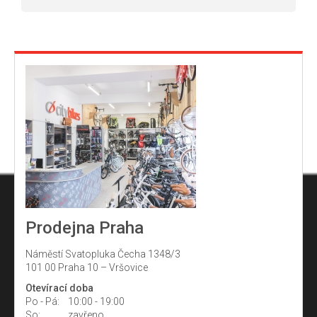
y
v
ý
p
i
s
u
Prodejna Praha
Náměstí Svatopluka Čecha 1348/3
101 00 Praha 10 – Vršovice
Otevírací doba
Po - Pá:
10:00 - 19:00
So:
zavřeno