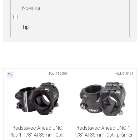
Novinka
Tip
V
Kód:
110450
Kód:
010451
Tip
ý
p
i
s
p
r
Představec Ahead UNO
Představec Ahead UNO 1-
o
Plus 1-1/8" Al 35mm, 0st.,
1/8" Al 35mm, 0st., průměr