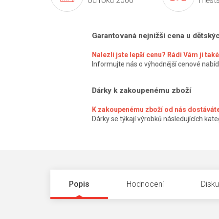
od roku 2006
městs
Garantovaná nejnižší cena u dětský
Nalezli jste lepší cenu? Rádi Vám ji ta
Informujte nás o výhodnější cenové nabíd
Dárky k zakoupenému zboží
K zakoupenému zboží od nás dostáváte
Dárky se týkají výrobků následujících kateg
Popis
Hodnocení
Disk