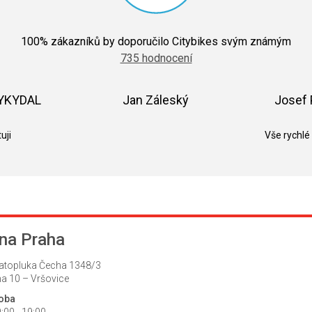
Průměrné
hodnocení
100
% zákazníků by doporučilo Citybikes svým známým
obchodu
735 hodnocení
je
5,0
z
5
VYKYDAL
Jan Záleský
Josef 
hvězdiček.
k.
Hodnocení obchodu je 5 z 5 hvězdiček.
Hodnocení obchodu je 5 z 5 hvězdič
uji
Vše rychlé
na Praha
atopluka Čecha 1348/3
a 10 – Vršovice
doba
:00 - 19:00