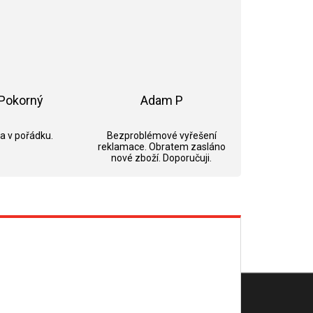
Pokorný
Adam P
ek.
Hodnocení obchodu je 5 z 5 hvězdiček.
Hodnocení obchodu je 5 z 5 hvězdi
 a v pořádku.
Bezproblémové vyřešení
reklamace. Obratem zasláno
nové zboží. Doporučuji.