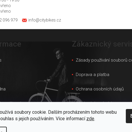
avřeno
avřeno
2 096 979
info@citybikes.cz
ormace
Zákaznický servi
s
Zásady používání souborů c
s
Doprava a platba
dna
Ochrana osobních údajů
ky velikostí
Obchodní podmínky
oužívá soubory cookie. Dalším procházením tohoto webu
 prodejna
Velkoobchod
souhlas s jejich používáním. Více informací
zde
.