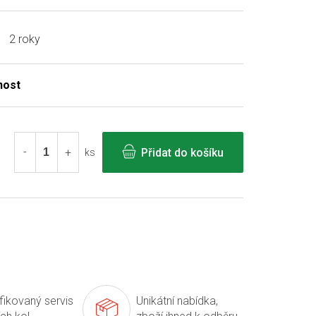
2 roky
Přidat do košíku
ks
ifikovaný servis
Unikátní nabídka,