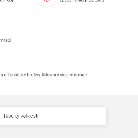
ích kol
zboží ihned k odběru
rmací.
a a Turistické brašny. Klikni pro více informací.
Tabulky velikostí