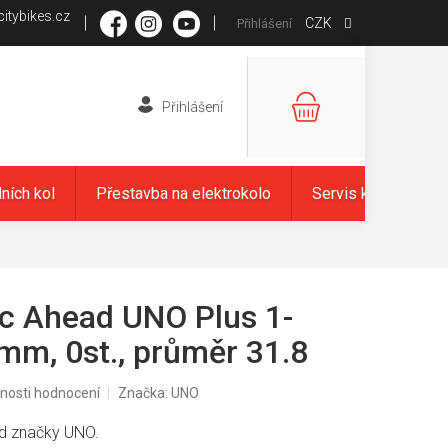
itybikes.cz
CZK
Přihlášení
NÁKUPNÍ
KOŠÍK
dních kol
Přestavba na elektrokolo
Servis kol
Zna
c Ahead UNO Plus 1-
5mm, 0st., průměr 31.8
nosti hodnocení
Značka:
UNO
d značky UNO.