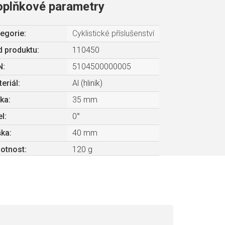
oplňkové parametry
egorie
:
Cyklistické příslušenství
 produktu:
110450
N
:
5104500000005
eriál
:
Al (hliník)
lka
:
35 mm
el
:
0°
ška
:
40 mm
otnost
:
120 g