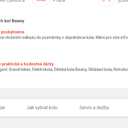
ké cyklistice
Praha
jízdn
ch kol Beany
ké poskytneme.
ce vložením odkazu do poznámky v objednávce kola. Klikni pro více info
 praktické a hodnotné dárky.
orií: Gravel bikes, Elektrokola, Dětská kola Beany, Skládací kola, Retrokol
uze
Jak vybrat kolo
Servis a služby