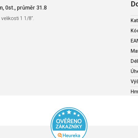
D
, 0st., průměr 31.8
velikosti 1 1/8".
Kat
Kód
EA
Mat
Dé
Úh
Vý
Hm