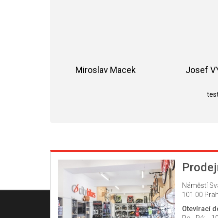
Miroslav Macek
Josef 
Hodnocení obchodu je 5 z 5 hvězdiče
test
Prodej
Náměstí Sv
101 00 Prah
Otevírací 
Po - Pá:
10