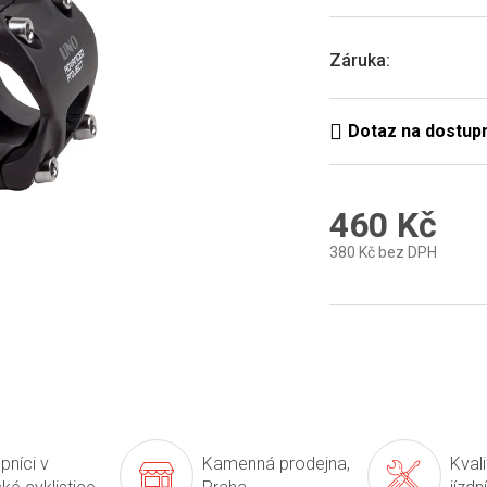
0,0
z
5
Záruka
:
hvězdiček.
460 Kč
380 Kč bez DPH
Měrná
cena:
pníci v
Kamenná prodejna,
Kval