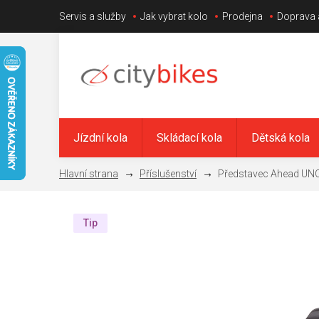
Přejít
Servis a služby
Jak vybrat kolo
Prodejna
Doprava 
na
obsah
Jízdní kola
Skládací kola
Dětská kola
Příslušenství
Představec Ahead UNO 
Tip