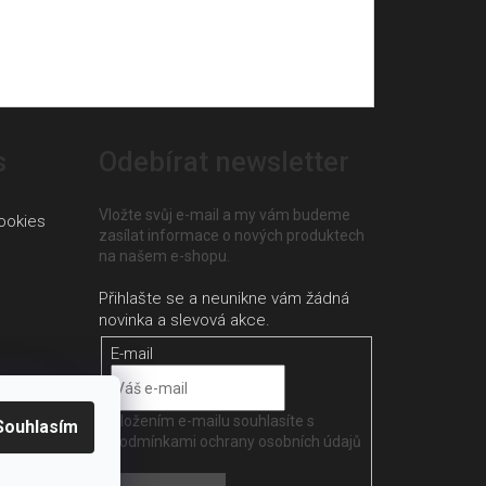
s
Odebírat newsletter
Vložte svůj e-mail a my vám budeme
ookies
zasílat informace o nových produktech
na našem e-shopu.
E-mail
Vložením e-mailu souhlasíte s
Souhlasím
podmínkami ochrany osobních údajů