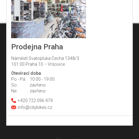
Prodejna Praha
Náměstí Svatopluka Čecha 1348/3
101 00 Praha 10 – Vršovice
Otevírací doba
Po - Pá:
10:00 - 19:00
So:
zavřeno
Ne:
zavřeno
+420 722 096 979
info@citybikes.cz
Z
á