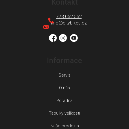
Kontakt
p
a
773 052 552
t
info
@
citybikes.cz
í
Informace
Servis
O nás
Poradna
Tabulky velikostí
Naše prodejna