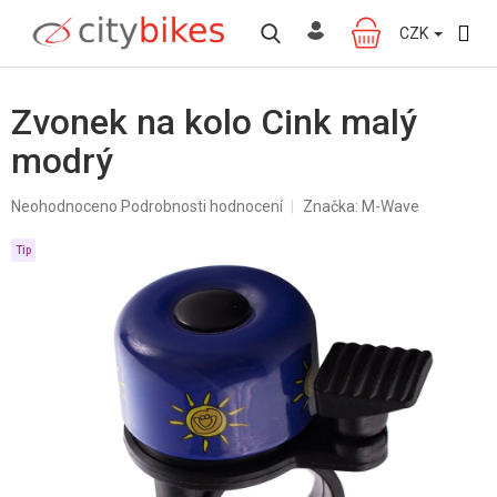
Přejít
na
CZK
NÁKUPNÍ
obsah
KOŠÍK
Zvonek na kolo Cink malý
modrý
Průměrné
Neohodnoceno
Podrobnosti hodnocení
Značka:
M-Wave
hodnocení
produktu
Tip
je
0,0
z
5
hvězdiček.