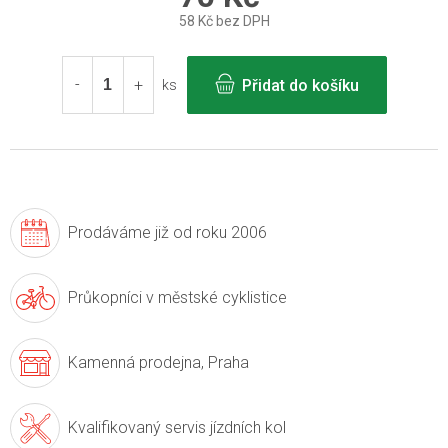
58 Kč bez DPH
Měrná
cena:
Přidat do košíku
ks
Prodáváme již
od roku 2006
Průkopníci v
městské cyklistice
Kamenná prodejna,
Praha
Kvalifikovaný servis
jízdních kol