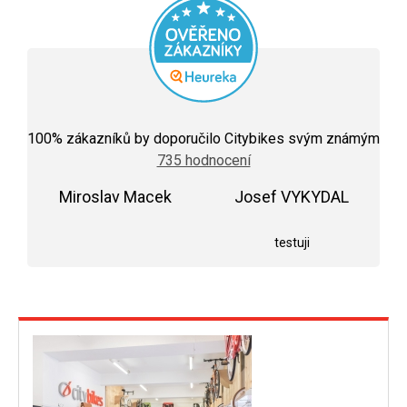
Průměrné
hodnocení
100
% zákazníků by doporučilo Citybikes svým známým
obchodu
735 hodnocení
je
5,0
Miroslav Macek
z
Josef VYKYDAL
5
Hodnocení obchodu je 5 z 5 hvězdiček.
Hodnocení obchodu j
hvězdiček.
testuji