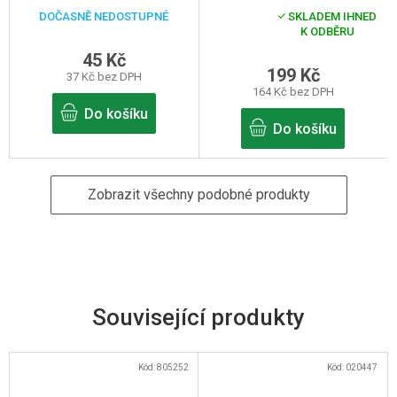
DOČASNĚ NEDOSTUPNÉ
SKLADEM IHNED
Průměrné
K ODBĚRU
hodnocení
produktu
45 Kč
je
199 Kč
37 Kč bez DPH
5,0
164 Kč bez DPH
z
5
Do košíku
hvězdiček.
Do košíku
Zobrazit všechny podobné produkty
Související produkty
Kód:
805252
Kód:
020447