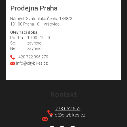
Prodejna Praha
Náměstí Svatopluka Čecha 1348/3
101 00 Praha 10 – Vršovice
Otevírací doba
Po - Pá:
10:00 - 19:00
So:
zavřeno
Ne:
zavřeno
+420 722 096 979
info@citybikes.cz
Z
á
Kontakt
p
a
773 052 552
t
info
@
citybikes.cz
í