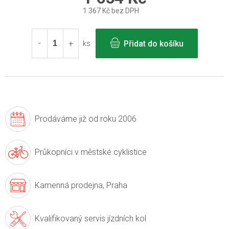
1 367 Kč bez DPH
Měrná
cena:
Přidat do košíku
ks
Prodáváme již
od roku 2006
Průkopníci v
městské cyklistice
Kamenná prodejna,
Praha
Kvalifikovaný servis
jízdních kol