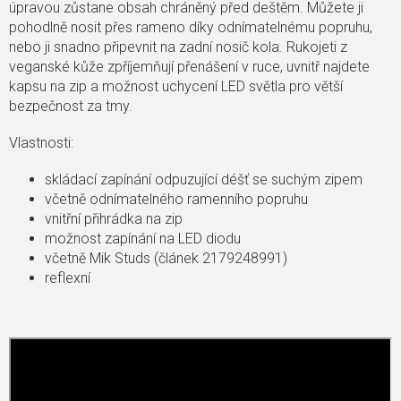
úpravou zůstane obsah chráněný před deštěm. Můžete ji
pohodlně nosit přes rameno díky odnímatelnému popruhu,
nebo ji snadno připevnit na zadní nosič kola. Rukojeti z
veganské kůže zpříjemňují přenášení v ruce, uvnitř najdete
kapsu na zip a možnost uchycení LED světla pro větší
bezpečnost za tmy.
Vlastnosti:
skládací zapínání odpuzující déšť se suchým zipem
včetně odnímatelného ramenního popruhu
vnitřní přihrádka na zip
možnost zapínání na LED diodu
včetně Mik Studs (článek 2179248991)
reflexní