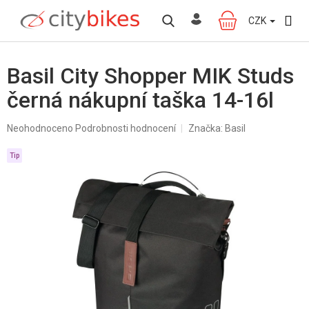
Přejít
na
CZK
NÁKUPNÍ
obsah
KOŠÍK
Basil City Shopper MIK Studs
černá nákupní taška 14-16l
Průměrné
Neohodnoceno
Podrobnosti hodnocení
Značka:
Basil
hodnocení
produktu
Tip
je
0,0
z
5
hvězdiček.