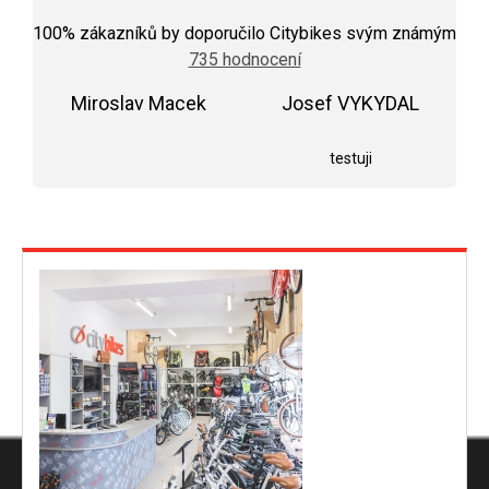
Průměrné
hodnocení
100
% zákazníků by doporučilo Citybikes svým známým
obchodu
735 hodnocení
je
5,0
Miroslav Macek
z
Josef VYKYDAL
5
Hodnocení obchodu je 5 z 5 hvězdiček.
Hodnocení obchodu j
hvězdiček.
testuji