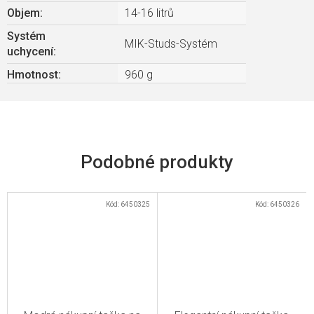
Objem
:
14-16 litrů
Systém
MIK-Studs-Systém
uchycení
:
Hmotnost
:
960 g
Kód:
6450325
Kód:
6450326