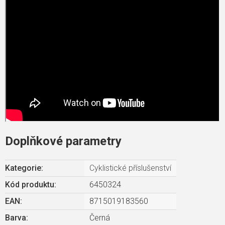
Doplňkové parametry
Kategorie
:
Cyklistické příslušenství
Kód produktu:
6450324
EAN
:
8715019183560
Barva
:
Černá