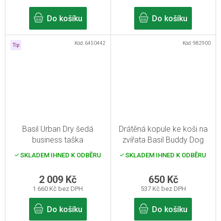
Do košíku
Do košíku
Kód:
6450442
Kód:
982900
Tip
Basil Urban Dry šedá
Drátěná kopule ke koši na
business taška
zvířata Basil Buddy Dog
SKLADEM IHNED K ODBĚRU
SKLADEM IHNED K ODBĚRU
2 009 Kč
650 Kč
1 660 Kč bez DPH
537 Kč bez DPH
Do košíku
Do košíku