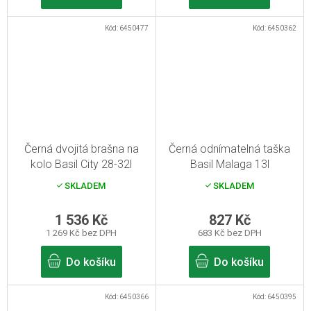
Kód:
6450477
Kód:
6450362
Černá dvojitá brašna na
Černá odnímatelná taška
kolo Basil City 28-32l
Basil Malaga 13l
SKLADEM
SKLADEM
1 536 Kč
827 Kč
1 269 Kč bez DPH
683 Kč bez DPH
Do košíku
Do košíku
Kód:
6450366
Kód:
6450395