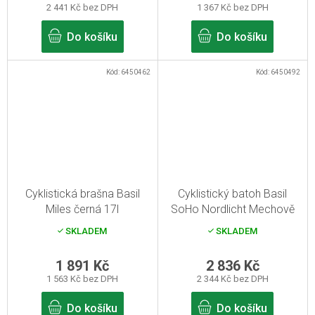
2 441 Kč bez DPH
1 367 Kč bez DPH
Do košíku
Do košíku
Kód:
6450462
Kód:
6450492
Cyklistická brašna Basil
Cyklistický batoh Basil
Miles černá 17l
SoHo Nordlicht Mechově
zelená 17l
SKLADEM
SKLADEM
1 891 Kč
2 836 Kč
1 563 Kč bez DPH
2 344 Kč bez DPH
Do košíku
Do košíku