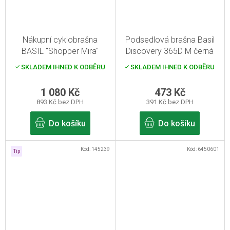
Nákupní cyklobrašna
Podsedlová brašna Basil
BASIL "Shopper Mira"
Discovery 365D M černá
melee 1l
SKLADEM IHNED K ODBĚRU
SKLADEM IHNED K ODBĚRU
1 080 Kč
473 Kč
893 Kč bez DPH
391 Kč bez DPH
Do košíku
Do košíku
Kód:
145239
Kód:
6450601
Tip