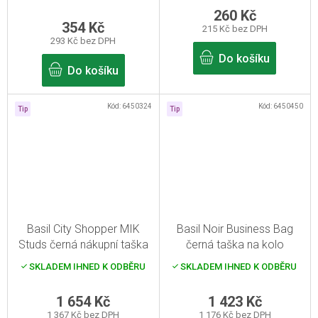
produktu
260 Kč
je
354 Kč
215 Kč bez DPH
5,0
293 Kč bez DPH
z
5
Do košíku
hvězdiček.
Do košíku
Kód:
6450324
Kód:
6450450
Tip
Tip
Basil City Shopper MIK
Basil Noir Business Bag
Studs černá nákupní taška
černá taška na kolo
14-16l
SKLADEM IHNED K ODBĚRU
SKLADEM IHNED K ODBĚRU
1 654 Kč
1 423 Kč
1 367 Kč bez DPH
1 176 Kč bez DPH