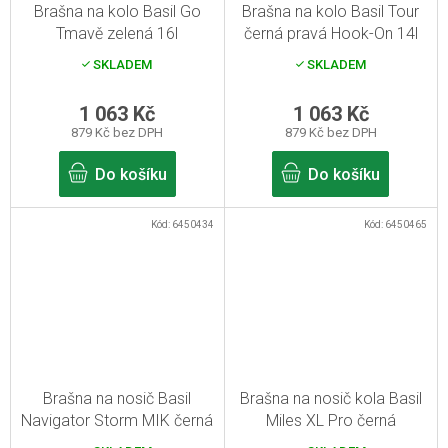
Brašna na kolo Basil Go
Brašna na kolo Basil Tour
Tmavě zelená 16l
černá pravá Hook-On 14l
SKLADEM
SKLADEM
1 063 Kč
1 063 Kč
879 Kč bez DPH
879 Kč bez DPH
Do košíku
Do košíku
Kód:
6450434
Kód:
6450465
Brašna na nosič Basil
Brašna na nosič kola Basil
Navigator Storm MIK černá
Miles XL Pro černá
13l
limetková