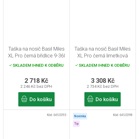
Taška na nosič Basil Miles
Taška na nosič Basil Miles
XL Pro černá břidlice 9-36l
XL Pro černá limetková
MIK 9-36l
SKLADEM IHNED K ODBĚRU
SKLADEM IHNED K ODBĚRU
2 718 Kč
3 308 Kč
2 246 Kč bez DPH
2 734 Kč bez DPH
Do košíku
Do košíku
Kód:
6450393
Kód:
6450398
Novinka
Tip