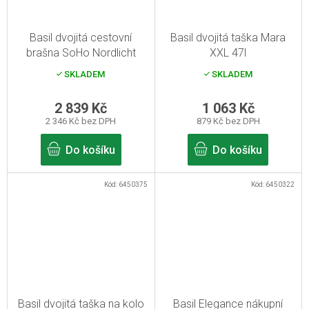
Basil dvojitá cestovní
Basil dvojitá taška Mara
brašna SoHo Nordlicht
XXL 47l
mechově zelená 41l
SKLADEM
SKLADEM
2 839 Kč
1 063 Kč
2 346 Kč bez DPH
879 Kč bez DPH
Do košíku
Do košíku
Kód:
6450375
Kód:
6450322
Basil dvojitá taška na kolo
Basil Elegance nákupní