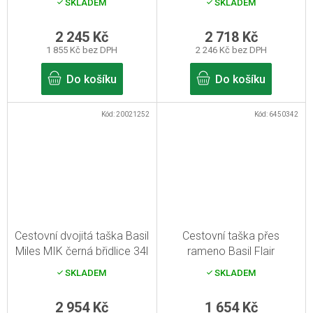
SKLADEM
SKLADEM
2 245 Kč
2 718 Kč
1 855 Kč bez DPH
2 246 Kč bez DPH
Do košíku
Do košíku
Kód:
20021252
Kód:
6450342
Cestovní dvojitá taška Basil
Cestovní taška přes
Miles MIK černá břidlice 34l
rameno Basil Flair
námořnická modrá 18l
SKLADEM
SKLADEM
2 954 Kč
1 654 Kč