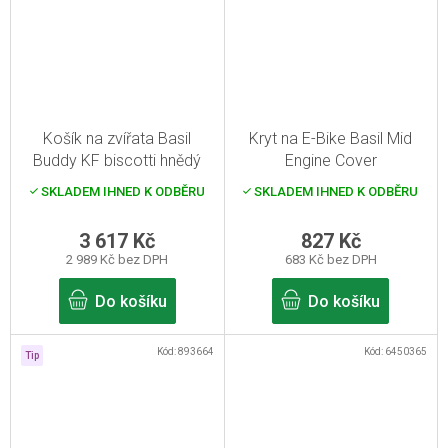
Košík na zvířata Basil
Kryt na E-Bike Basil Mid
Buddy KF biscotti hnědý
Engine Cover
32l
SKLADEM IHNED K ODBĚRU
SKLADEM IHNED K ODBĚRU
3 617 Kč
827 Kč
2 989 Kč bez DPH
683 Kč bez DPH
Do košíku
Do košíku
Kód:
893664
Kód:
6450365
Tip