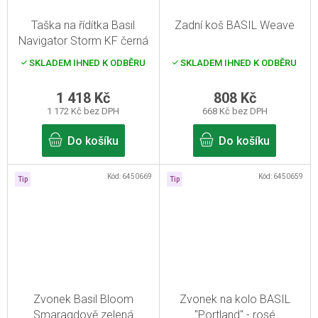
Taška na řídítka Basil
Zadní koš BASIL Weave
Navigator Storm KF černá
10-11l
SKLADEM IHNED K ODBĚRU
SKLADEM IHNED K ODBĚRU
1 418 Kč
808 Kč
1 172 Kč bez DPH
668 Kč bez DPH
Do košíku
Do košíku
Kód:
6450669
Kód:
6450659
Tip
Tip
Zvonek Basil Bloom
Zvonek na kolo BASIL
Smaragdově zelená
"Portland" - rosé