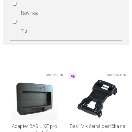
Novinka
Tip
V
Kód:
267938
Kód:
6450576
Tip
ý
p
i
s
p
r
Adaptér BASIL KF pro
Basil Mik černá destička na
o