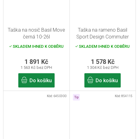
Taška na nosič Basil Move
Taška na rameno Basil
černá 10-26l
Sport Design Commuter
grafitová 18l
SKLADEM IHNED K ODBĚRU
SKLADEM IHNED K ODBĚRU
1 891 Kč
1 578 Kč
1 563 Kč bez DPH
1 304 Kč bez DPH
Do košíku
Do košíku
Kód:
6450300
Kód:
854115
Tip