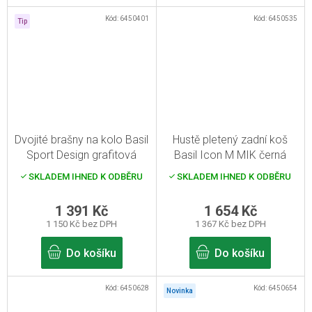
Kód:
6450401
Kód:
6450535
Tip
Dvojité brašny na kolo Basil
Hustě pletený zadní koš
Sport Design grafitová
Basil Icon M MIK černá
SKLADEM IHNED K ODBĚRU
SKLADEM IHNED K ODBĚRU
1 391 Kč
1 654 Kč
1 150 Kč bez DPH
1 367 Kč bez DPH
Do košíku
Do košíku
Kód:
6450628
Kód:
6450654
Novinka