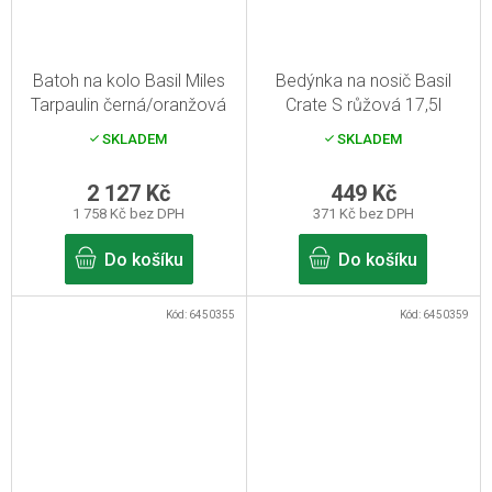
Batoh na kolo Basil Miles
Bedýnka na nosič Basil
Tarpaulin černá/oranžová
Crate S růžová 17,5l
17l
SKLADEM
SKLADEM
2 127 Kč
449 Kč
1 758 Kč bez DPH
371 Kč bez DPH
Do košíku
Do košíku
Kód:
6450355
Kód:
6450359