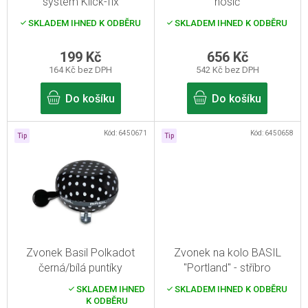
systém Klick-fix
nosič
d
SKLADEM IHNED K ODBĚRU
SKLADEM IHNED K ODBĚRU
u
k
199 Kč
656 Kč
164 Kč bez DPH
542 Kč bez DPH
t
ů
Do košíku
Do košíku
Kód:
6450671
Kód:
6450658
Tip
Tip
Zvonek Basil Polkadot
Zvonek na kolo BASIL
černá/bílá puntíky
"Portland" - stříbro
SKLADEM IHNED
SKLADEM IHNED K ODBĚRU
Průměrné
K ODBĚRU
hodnocení