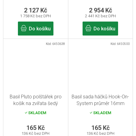
2 127 Kč
2 954 Kč
1 758 Kč bez DPH
2 441 Kč bez DPH
Do košíku
Do košíku
Kód:
6450638
Kód:
6450500
Basil Pluto polštářek pro
Basil sada háčků Hook-On-
košík na zvířata šedý
System průměr 16mm
SKLADEM
SKLADEM
165 Kč
165 Kč
136 Kč bez DPH
136 Kč bez DPH