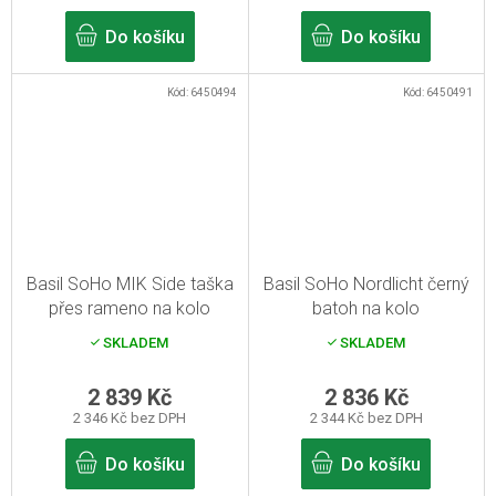
Do košíku
Do košíku
Kód:
6450494
Kód:
6450491
Basil SoHo MIK Side taška
Basil SoHo Nordlicht černý
přes rameno na kolo
batoh na kolo
Mechově zelená 17l
SKLADEM
SKLADEM
2 839 Kč
2 836 Kč
2 346 Kč bez DPH
2 344 Kč bez DPH
Do košíku
Do košíku