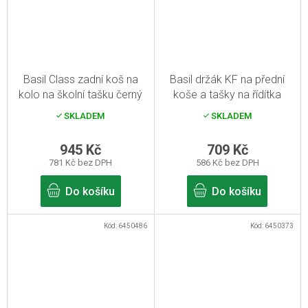
Basil Class zadní koš na
Basil držák KF na přední
kolo na školní tašku černý
koše a tašky na řídítka
R22-31,8 mm
SKLADEM
SKLADEM
945 Kč
709 Kč
781 Kč bez DPH
586 Kč bez DPH
Do košíku
Do košíku
Kód:
6450486
Kód:
6450373