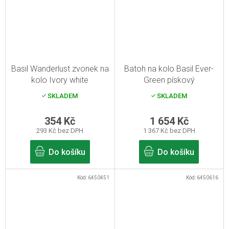
Basil Wanderlust zvonek na
Batoh na kolo Basil Ever-
kolo Ivory white
Green pískový
SKLADEM
SKLADEM
354 Kč
1 654 Kč
293 Kč bez DPH
1 367 Kč bez DPH
Do košíku
Do košíku
Kód:
6450451
Kód:
6450616