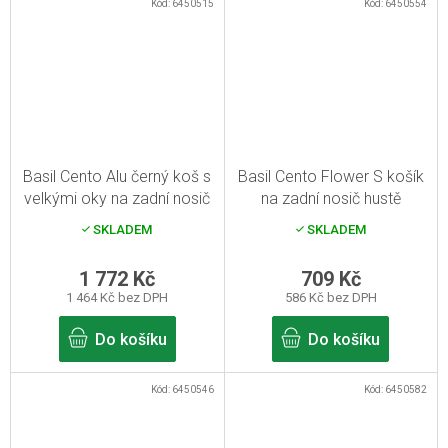
Kód:
6450515
Kód:
6450554
Basil Cento Alu černý koš s
Basil Cento Flower S košík
velkými oky na zadní nosič
na zadní nosič hustě
pletený
SKLADEM
SKLADEM
1 772 Kč
709 Kč
1 464 Kč bez DPH
586 Kč bez DPH
Do košíku
Do košíku
Kód:
6450546
Kód:
6450582