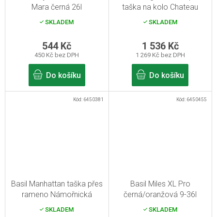
Mara černá 26l
taška na kolo Chateau
taupe 20-26l
SKLADEM
SKLADEM
544 Kč
1 536 Kč
450 Kč bez DPH
1 269 Kč bez DPH
Do košíku
Do košíku
Kód:
6450381
Kód:
6450455
Basil Manhattan taška přes
Basil Miles XL Pro
rameno Námořnická
černá/oranžová 9-36l
modrá 12l
SKLADEM
SKLADEM