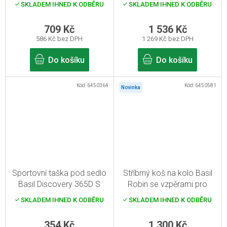
SKLADEM IHNED K ODBĚRU
SKLADEM IHNED K ODBĚRU
709 Kč
1 536 Kč
586 Kč bez DPH
1 269 Kč bez DPH
Do košíku
Do košíku
Kód:
6450364
Kód:
6450581
Novinka
Sportovní taška pod sedlo
Stříbrný koš na kolo Basil
Basil Discovery 365D S
Robin se vzpěrami pro
černá melee 0,5l
pevnou montáž 27l
SKLADEM IHNED K ODBĚRU
SKLADEM IHNED K ODBĚRU
354 Kč
1 300 Kč