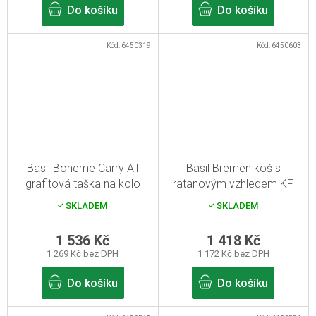
Do košíku
Do košíku
Kód:
6450319
Kód:
6450603
Basil Boheme Carry All
Basil Bremen koš s
grafitová taška na kolo
ratanovým vzhledem KF
hnědý
SKLADEM
SKLADEM
1 536 Kč
1 418 Kč
1 269 Kč bez DPH
1 172 Kč bez DPH
Do košíku
Do košíku