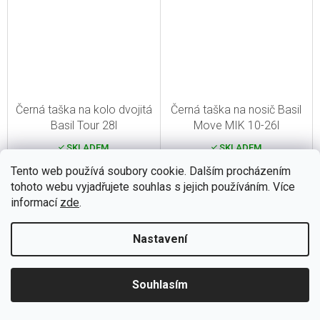
Černá taška na kolo dvojitá
Černá taška na nosič Basil
Basil Tour 28l
Move MIK 10-26l
SKLADEM
SKLADEM
Tento web používá soubory cookie. Dalším procházením
1 300 Kč
2 481 Kč
tohoto webu vyjadřujete souhlas s jejich používáním. Více
1 074 Kč bez DPH
2 050 Kč bez DPH
informací
zde
.
Do košíku
Do košíku
Nastavení
Kód:
6450510
Kód:
6450592
Souhlasím