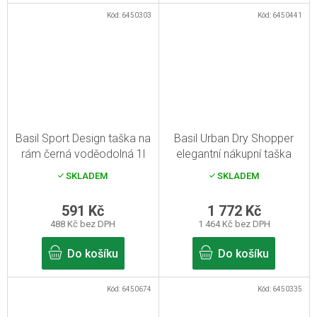
Kód:
6450303
Kód:
6450441
Basil Sport Design taška na
Basil Urban Dry Shopper
rám černá voděodolná 1l
elegantní nákupní taška
šedá 25l
SKLADEM
SKLADEM
591 Kč
1 772 Kč
488 Kč bez DPH
1 464 Kč bez DPH
Do košíku
Do košíku
Kód:
6450674
Kód:
6450335