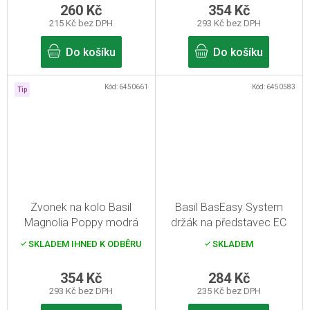
260 Kč
354 Kč
215 Kč bez DPH
293 Kč bez DPH
Do košíku
Do košíku
Kód:
6450661
Kód:
6450583
Tip
Zvonek na kolo Basil
Basil BasEasy System
Magnolia Poppy modrá
držák na představec EC
černá
SKLADEM IHNED K ODBĚRU
SKLADEM
354 Kč
284 Kč
293 Kč bez DPH
235 Kč bez DPH