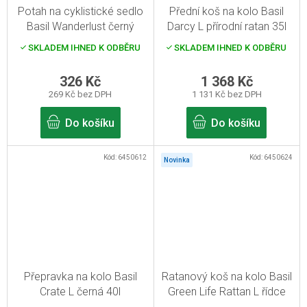
Potah na cyklistické sedlo
Přední koš na kolo Basil
Basil Wanderlust černý
Darcy L přírodní ratan 35l
SKLADEM IHNED K ODBĚRU
SKLADEM IHNED K ODBĚRU
326 Kč
1 368 Kč
269 Kč bez DPH
1 131 Kč bez DPH
Do košíku
Do košíku
Kód:
6450612
Kód:
6450624
Novinka
Přepravka na kolo Basil
Ratanový koš na kolo Basil
Crate L černá 40l
Green Life Rattan L řídce
pletený 30l