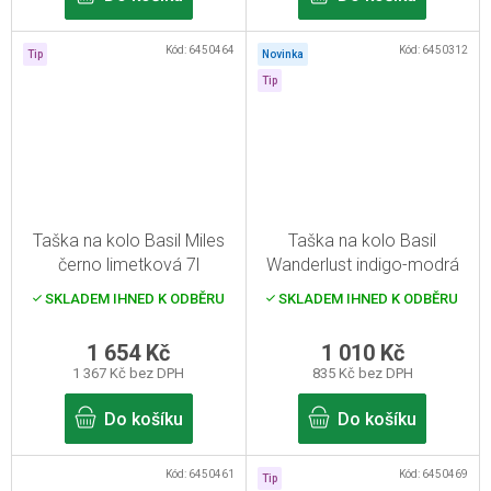
Kód:
6450464
Kód:
6450312
Tip
Novinka
Tip
Taška na kolo Basil Miles
Taška na kolo Basil
černo limetková 7l
Wanderlust indigo-modrá
SKLADEM IHNED K ODBĚRU
SKLADEM IHNED K ODBĚRU
1 654 Kč
1 010 Kč
1 367 Kč bez DPH
835 Kč bez DPH
Do košíku
Do košíku
Kód:
6450461
Kód:
6450469
Tip