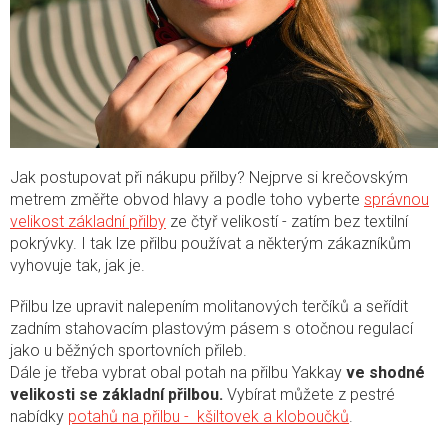
Jak postupovat při nákupu přilby? Nejprve si krečovským
metrem změřte obvod hlavy a podle toho vyberte
správnou
velikost základní přilby
ze čtyř velikostí - zatím bez textilní
pokrývky. I tak lze přilbu používat a některým zákazníkům
vyhovuje tak, jak je.
Přilbu lze upravit nalepením molitanových terčíků a seřídit
zadním stahovacím plastovým pásem s otočnou regulací
jako u běžných sportovních přileb.
Dále je třeba vybrat obal potah na přilbu Yakkay
ve shodné
velikosti se základní přilbou.
Vybírat můžete z pestré
nabídky
potahů na přilbu - kšiltovek a kloboučků
.