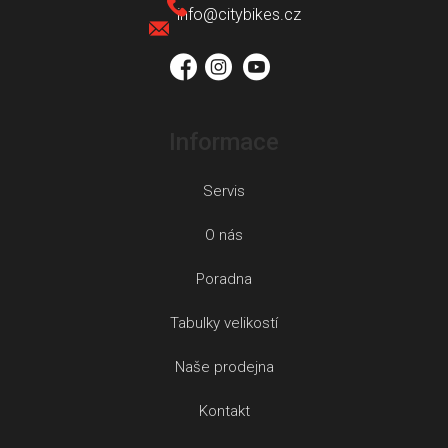
info
@
citybikes.cz
t
í
Informace
Servis
O nás
Poradna
Tabulky velikostí
Naše prodejna
Kontakt