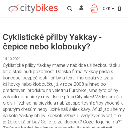
Přejít
na
CZK
NÁKUPNÍ
obsah
KOŠÍK
Cyklistické přilby Yakkay -
čepice nebo klobouky?
14.10.2021
Cyklistické přilby Yakkay máme v nabídce už hezkou řádku
let a stále budí pozornost. Dánská firma Yakkay přišla s
koncepcí bezpečnostní přilby a textilního obalu ve tvaru
kšiltovky nabo kloboučku již v roce 2008 a ihned po
představení produktu na veletrhu Eurobike jsme tyto přilby
zařadili do nabídky i my. Jsme přeci Citybikes! Vždy nám šlo
o civilní vzhled na bicyklu a nabízet sportovní přilby vhodné k
upnutým dresům nebyl úplně náš šálek kávy. Ať už jsou helmy
na kolo Yakkay objeví kdekoli, vzbuzují vždy zvědavost. "To
je žokejská přilba? Co je to za klobouk? Cože, to je helma?"