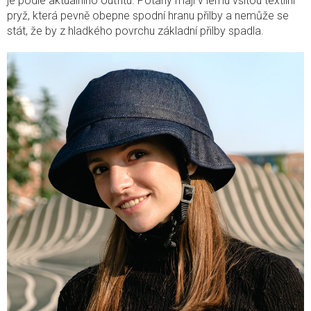
je podle aktuálního outfitu. Potahy mají v lemu všitou textilní
pryž, která pevně obepne spodní hranu přilby a nemůže se
stát, že by z hladkého povrchu základní přilby spadla.