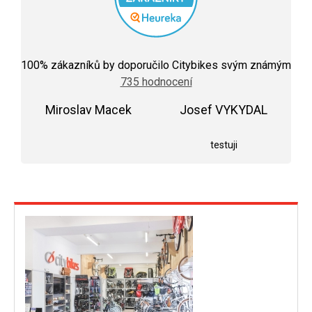
Průměrné
hodnocení
100
% zákazníků by doporučilo Citybikes svým známým
obchodu
735 hodnocení
je
5,0
Miroslav Macek
z
Josef VYKYDAL
5
Hodnocení obchodu je 5 z 5 hvězdiček.
Hodnocení obchodu j
hvězdiček.
testuji