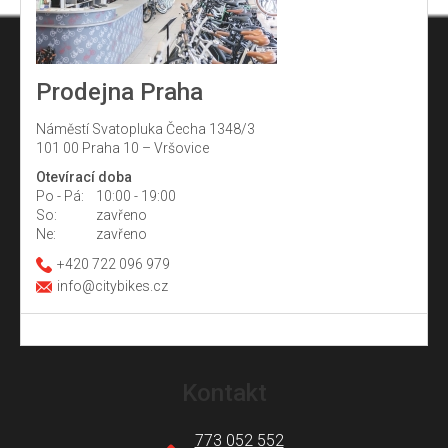
Prodejna Praha
Náměstí Svatopluka Čecha 1348/3
101 00 Praha 10 – Vršovice
Otevírací doba
Po - Pá:
10:00 - 19:00
So:
zavřeno
Ne:
zavřeno
+420 722 096 979
info@citybikes.cz
Z
á
Kontakt
p
a
773 052 552