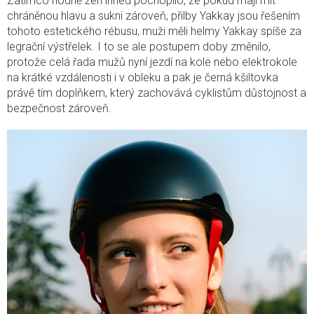
Zatímco hodně žen ihned pochopilo, že pokud mají mít
chráněnou hlavu a sukni zároveň, přilby Yakkay jsou řešením
tohoto estetického rébusu, muži měli helmy Yakkay spíše za
legrační výstřelek. I to se ale postupem doby změnilo,
protože celá řada mužů nyní jezdí na kole nebo elektrokole
na krátké vzdálenosti i v obleku a pak je černá kšiltovka
právě tím doplňkem, který zachovává cyklistům důstojnost a
bezpečnost zároveň.