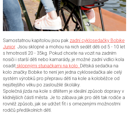
Samostatnou kapitolou jsou pak
zadní cyklosedačky Bobike
Junior
. Jsou sklopné a mohou na nich sedět děti od 5 - 10 let
s hmotností 20 - 35kg. Pokud chcete na vozit na zadním
nosiči i starší děti nebo kamarády, je možné zadní vidlici kola
osadit
sklopnými stupačkami na kolo.
Dětská sedačka na
kolo značky Bobike to není jen jedna cyklosedačka ale celý
systém výrobků pro přepravu dětí na kole a koloběžce od
nejútlejšího věku po zasloužilé školáky.
Společná jízda na kole s dítětem je ideální způsob dopravy v
klidnějších částí města. Je to zábava jak pro děti tak rodiče a
rovněž způsob, jak se udržet fit i s omezenými možnostmi
rodičů předškolních dětí.