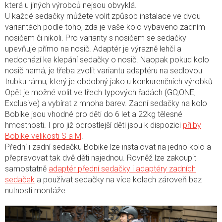
která u jiných výrobců nejsou obvyklá.
U každé sedačky můžete volit způsob instalace ve dvou
variantách podle toho, zda je vaše kolo vybaveno zadním
nosičem či nikoli. Pro varianty s nosičem se sedačky
upevňuje přímo na nosič. Adaptér je výrazně lehčí a
nedochází ke klepání sedačky o nosič. Naopak pokud kolo
nosič nemá, je třeba zvolit variantu adaptéru na sedlovou
trubku rámu, který je obdobný jako u konkurenčních výrobků.
Opět je možné volit ve třech typových řadách (GO,ONE,
Exclusive) a vybírat z mnoha barev. Zadní sedačky na kolo
Bobike jsou vhodné pro děti do 6 let a 22kg tělesné
hmostnosti. I pro již odrostlejší děti jsou k dispozici
přilby
Bobike velikosti S a M
.
Přední i zadní sedačku Bobike lze instalovat na jedno kolo a
přepravovat tak dvě děti najednou. Rovněž lze zakoupit
samostatně
adaptér přední sedačky i adaptéry zadních
sedaček
a používat sedačky na více kolech zároveň bez
nutnosti montáže.