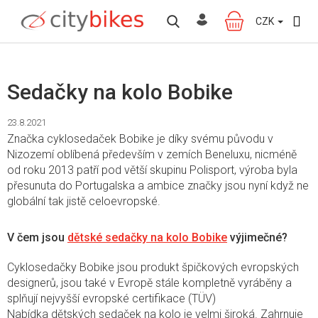
Přejít
na
CZK
NÁKUPNÍ
obsah
KOŠÍK
Sedačky na kolo Bobike
23.8.2021
Značka cyklosedaček Bobike je díky svému původu v
Nizozemí oblíbená především v zemích Beneluxu, nicméně
od roku 2013 patří pod větší skupinu Polisport, výroba byla
přesunuta do Portugalska a ambice značky jsou nyní když ne
globální tak jistě celoevropské.
V čem jsou
dětské sedačky na kolo Bobike
výjimečné?
Cyklosedačky Bobike jsou produkt špičkových evropských
designerů, jsou také v Evropě stále kompletně vyráběny a
splňují nejvyšší evropské certifikace (TÜV)
Nabídka dětských sedaček na kolo je velmi široká. Zahrnuje