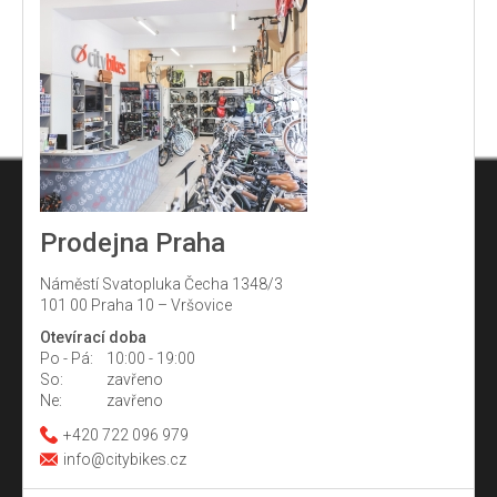
Prodejna Praha
Náměstí Svatopluka Čecha 1348/3
101 00 Praha 10 – Vršovice
Otevírací doba
Po - Pá:
10:00 - 19:00
So:
zavřeno
Ne:
zavřeno
+420 722 096 979
info@citybikes.cz