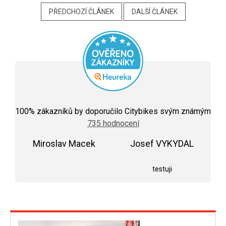
PŘEDCHOZÍ ČLÁNEK
DALŠÍ ČLÁNEK
Průměrné
hodnocení
100
% zákazníků by doporučilo Citybikes svým známým
obchodu
735 hodnocení
je
5,0
Miroslav Macek
z
Josef VYKYDAL
5
Hodnocení obchodu je 5 z 5 hvězdiček.
Hodnocení obchodu j
hvězdiček.
testuji