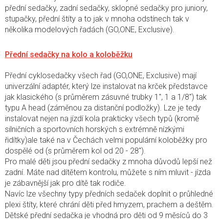
přední sedačky, zadní sedačky, sklopné sedačky pro juniory,
stupačky, přední štíty a to jak v mnoha odstínech tak v
několika modelových řadách (GO,ONE, Exclusive).
Přední sedačky na kolo a koloběžku
Přední cyklosedačky všech řad (GO,ONE, Exclusive) mají
univerzální adaptér, který lze instalovat na krček představce
jak klasického (s průměrem zásuvné trubky 1", 1 a 1/8") tak
typu A head (záměnou za distanční podložky). Lze je tedy
instalovat nejen na jízdí kola prakticky všech typů (kromě
silničních a sportovních horských s extrémně nízkými
řidítky)ale také na v Čechách velmi populární koloběžky pro
dospělé od (s průměrem kol od 20 - 28").
Pro malé děti jsou přední sedačky z mnoha důvodů lepší než
zadní. Máte nad dítětem kontrolu, můžete s ním mluvit - jízda
je zábavnější jak pro dítě tak rodiče.
Navíc lze všechny typy předních sedaček doplnit o průhledné
plexi štíty, které chrání děti před hmyzem, prachem a deštěm.
Dětské přední sedačka je vhodná pro děti od 9 měsíců do 3