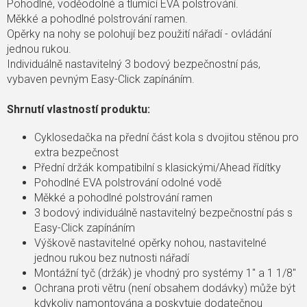
Pohodlné, voděodolné a tlumící EVA polstrování.
Měkké a pohodlné polstrování ramen.
Opěrky na nohy se polohují bez použití nářadí - ovládání
jednou rukou.
Individuálně nastavitelný 3 bodový bezpečnostní pás,
vybaven pevným Easy-Click zapínáním.
Shrnutí vlastností produktu:
Cyklosedačka na přední část kola s dvojitou stěnou pro
extra bezpečnost
Přední držák kompatibilní s klasickými/Ahead řídítky
Pohodlné EVA polstrování odolné vodě
Měkké a pohodlné polstrování ramen
3 bodový individuálně nastavitelný bezpečnostní pás s
Easy-Click zapínáním
Výškově nastavitelné opěrky nohou, nastavitelné
jednou rukou bez nutnosti nářadí
Montážní tyč (držák) je vhodný pro systémy 1'' a 1 1/8''
Ochrana proti větru (není obsahem dodávky) může být
kdykoliv namontována a poskytuje dodatečnou