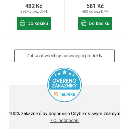
482 Kč
581 Kč
398 Kč bez DPH
480 Kč bez DPH
Do košíku
Do košíku
Zobrazit všechny související produkty
Průměrné
hodnocení
100
% zákazníků by doporučilo Citybikes svým známým
obchodu
735 hodnocení
je
5,0