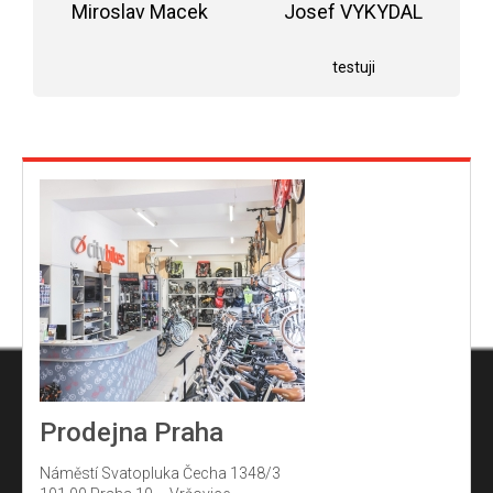
Miroslav Macek
z
Josef VYKYDAL
5
Hodnocení obchodu je 5 z 5 hvězdiček.
Hodnocení obchodu j
hvězdiček.
testuji
Prodejna Praha
Náměstí Svatopluka Čecha 1348/3