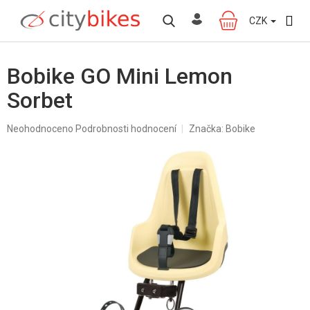
Přejít
na
CZK
NÁKUPNÍ
obsah
KOŠÍK
Bobike GO Mini Lemon
Sorbet
Průměrné
Neohodnoceno
Podrobnosti hodnocení
Značka:
Bobike
hodnocení
produktu
je
0,0
z
5
hvězdiček.