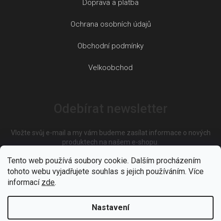
Doprava a platba
Ochrana osobních údajů
Obchodní podmínky
Velkoobchod
Odebírat newsletter
Vložte svůj e-mail a my vám budeme zasílat informace o nových
produktech na našem e-shopu.
Tento web používá soubory cookie. Dalším procházením
tohoto webu vyjadřujete souhlas s jejich používáním. Více
E-mail
informací
zde
.
Nastavení
Vložením e-mailu souhlasíte s
podmínkami ochrany osobních
údajů