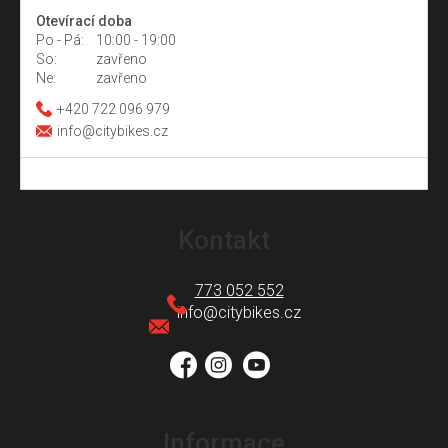
Otevírací doba
Po - Pá:
10:00 - 19:00
So:
zavřeno
Ne:
zavřeno
+420 722 096 979
info@citybikes.cz
Z
á
Kontakt
p
a
773 052 552
t
info
@
citybikes.cz
í
Informace