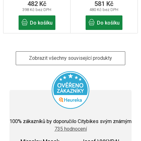
482 Kč
581 Kč
398 Kč bez DPH
480 Kč bez DPH
Do košíku
Do košíku
Zobrazit všechny související produkty
Průměrné
hodnocení
100
% zákazníků by doporučilo Citybikes svým známým
obchodu
735 hodnocení
je
5,0