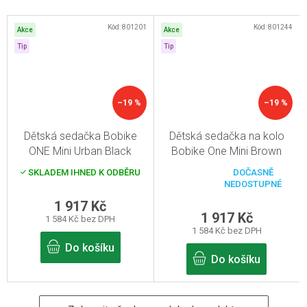
Kód:
801201
Kód:
801244
Akce
Akce
Tip
Tip
–19 %
–19 %
Dětská sedačka Bobike
Dětská sedačka na kolo
ONE Mini Urban Black
Bobike One Mini Brown
SKLADEM IHNED K ODBĚRU
DOČASNĚ
Průměrné
NEDOSTUPNÉ
hodnocení
produktu
1 917 Kč
je
1 917 Kč
1 584 Kč bez DPH
5,0
1 584 Kč bez DPH
z
5
Do košíku
hvězdiček.
Do košíku