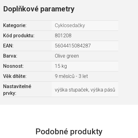
Doplňkové parametry
Kategorie
:
Cyklosedačky
Kód produktu:
801208
EAN
:
5604415084287
Barva
:
Olive green
Nosnost
:
15 kg
Věk dítěte
:
9 měsíců - 3 let
Nastavitelné
výška stupaček, výška pásů
prvky
: