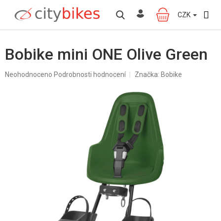
Přejít
na
CZK
NÁKUPNÍ
obsah
KOŠÍK
Bobike mini ONE Olive Green
Průměrné
Neohodnoceno
Podrobnosti hodnocení
Značka:
Bobike
hodnocení
produktu
je
0,0
z
5
hvězdiček.