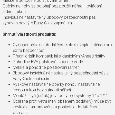
Měkké a pohodlné polstrování ramen.
Opěrky na nohy se polohují bez použití nářadí - ovládání
jednou rukou.
Individuálně nastavitelný 3bodový bezpečnostní pás,
vybaven pevným Easy-Click zapínáním.
Shrnutí vlastností produktu:
Cyklosedačka na přední část kola s dvojitou stěnou pro
extra bezpečnost
Přední držák kompatibilní s klasickými/Ahead řídítky
Pohodlné EVA polstrování odolné vodě
Měkké a pohodlné polstrování ramen
3bodový individuálně nastavitelný bezpečnostní pás s
Easy-Click zapínáním
Výškově nastavitelné opěrky nohou, nastavitelné
jednou rukou bez nutnosti nářadí
Montážní tyč (držák) je vhodný pro systémy 1'' a 1/1''
Ochrana proti větru (není obsahem dodávky) může být
kdykoliv namontována a poskytuje dodatečnou
ochranu