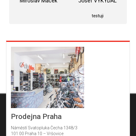
Miroslav Macek
z
Josef VYKYDAL
5
Hodnocení obchodu je 5 z 5 hvězdiček.
Hodnocení obchodu j
hvězdiček.
testuji
Prodejna Praha
Náměstí Svatopluka Čecha 1348/3
101 00 Praha 10 – Vršovice