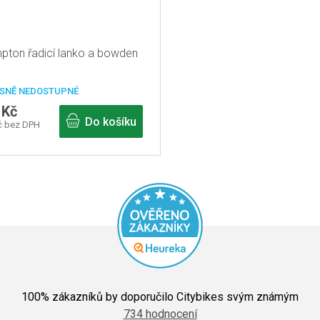
pton řadicí lanko a bowden
SNĚ NEDOSTUPNÉ
 Kč
Do košíku
č bez DPH
Průměrné
hodnocení
100
% zákazníků by doporučilo Citybikes svým známým
obchodu
734 hodnocení
je