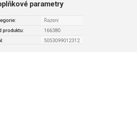
oplňkové parametry
egorie
:
Řazení
 produktu:
166380
N
:
5053099012312