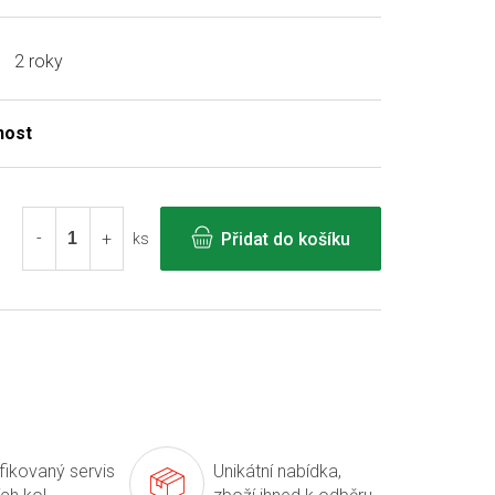
2 roky
Přidat do košíku
ks
ifikovaný servis
Unikátní nabídka,