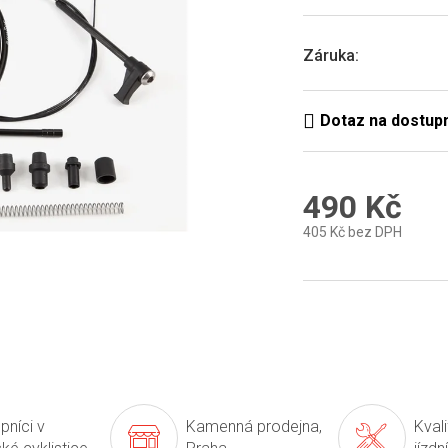
0,0
z
5
Záruka
:
hvězdiček.
490 Kč
405 Kč bez DPH
Měrná
cena:
pníci v
Kamenná prodejna,
Kval