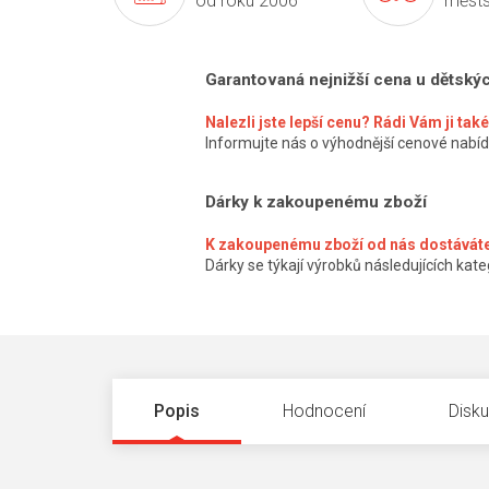
od roku 2006
městs
Garantovaná nejnižší cena u dětský
Nalezli jste lepší cenu? Rádi Vám ji ta
Informujte nás o výhodnější cenové nabíd
Dárky k zakoupenému zboží
K zakoupenému zboží od nás dostáváte
Dárky se týkají výrobků následujících kateg
Popis
Hodnocení
Disk