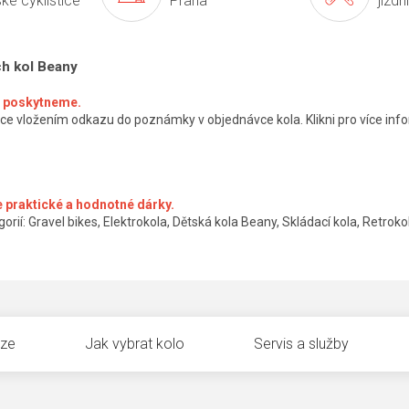
ké cyklistice
Praha
jízdn
ch kol Beany
ké poskytneme.
ce vložením odkazu do poznámky v objednávce kola. Klikni pro více info
 praktické a hodnotné dárky.
orií: Gravel bikes, Elektrokola, Dětská kola Beany, Skládací kola, Retrokol
uze
Jak vybrat kolo
Servis a služby