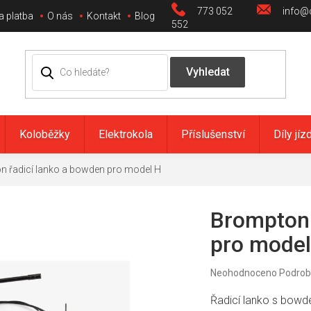
773 052
info@c
a platba
O nás
Kontakt
Blog
552
Koloběžky
Elektrokola
Příslušenství
Díly jíz
 řadicí lanko a bowden pro model H
Brompton 
pro model
Průměrné
Neohodnoceno
Podrob
hodnocení
produktu
Řadicí lanko s bow
je