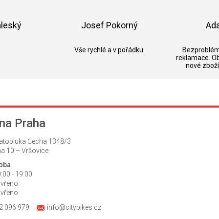
5,0
z
5
áleský
Josef Pokorný
Ad
hvězdiček.
k.
Hodnocení obchodu je 5 z 5 hvězdiček.
Hodnocení obchodu je 5 z 5 hvězdič
Vše rychlé a v pořádku.
Bezproblém
reklamace. O
nové zboží
na Praha
atopluka Čecha 1348/3
a 10 – Vršovice
doba
:00 - 19:00
avřeno
avřeno
2 096 979
info@citybikes.cz