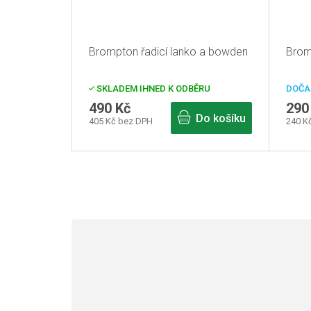
Brompton řadicí lanko a bowden
Brom
SKLADEM IHNED K ODBĚRU
DOČA
490 Kč
290
Do košíku
405 Kč bez DPH
240 K