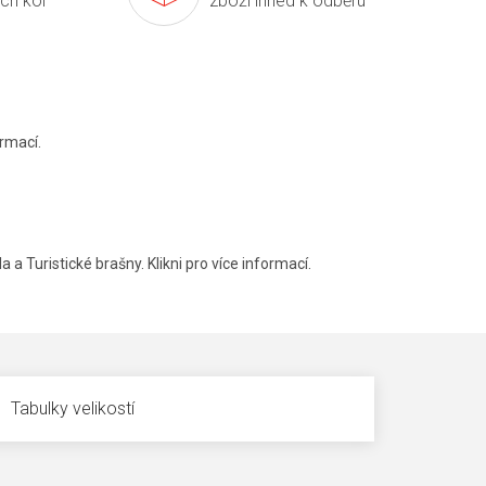
ích kol
zboží ihned k odběru
rmací.
a a Turistické brašny. Klikni pro více informací.
Tabulky velikostí