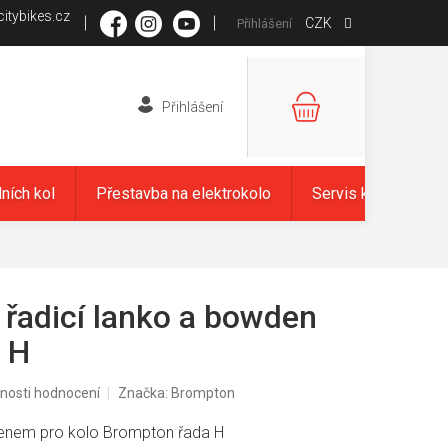
itybikes.cz
CZK
Přihlášení
NÁKUPNÍ
KOŠÍK
dních kol
Přestavba na elektrokolo
Servis kol
Zna
řadicí lanko a bowden
 H
nosti hodnocení
Značka:
Brompton
denem pro kolo Brompton řada H