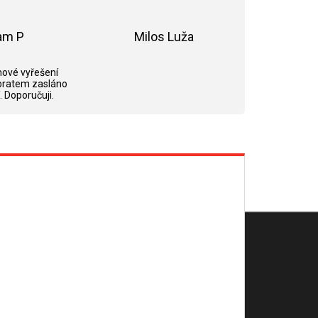
am P
Milos Luža
ek.
Hodnocení obchodu je 5 z 5 hvězdiček.
Hodnocení obchodu je 5 z 5 hvězdi
ové vyřešení
bratem zasláno
. Doporučuji.