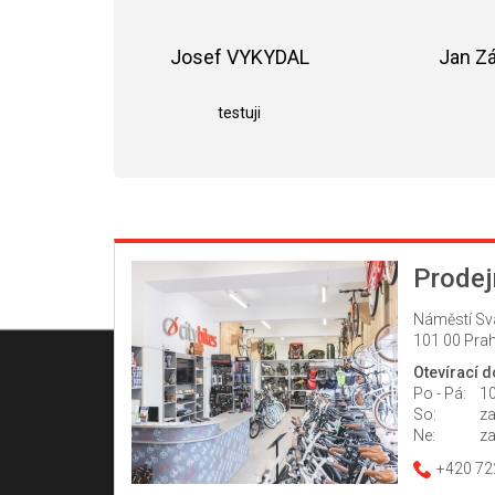
Josef VYKYDAL
Jan Z
Hodnocení obchodu je 5 z 5 hvězdiče
testuji
Prodej
Náměstí Sv
101 00 Prah
Otevírací 
Po - Pá:
10
So:
z
Ne:
z
+420 72