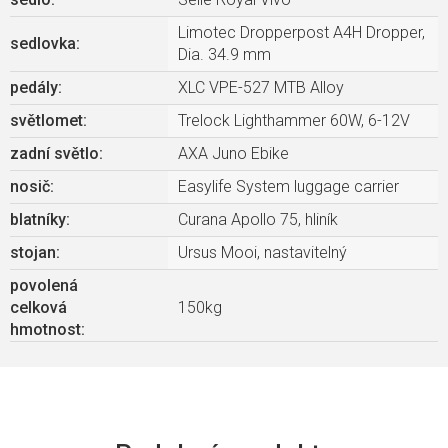
Limotec Dropperpost A4H Dropper,
sedlovka
:
Dia. 34.9 mm
pedály
:
XLC VPE-527 MTB Alloy
světlomet
:
Trelock Lighthammer 60W, 6-12V
zadní světlo
:
AXA Juno Ebike
nosič
:
Easylife System luggage carrier
blatníky
:
Curana Apollo 75, hliník
stojan
:
Ursus Mooi, nastavitelný
povolená
celková
150kg
hmotnost
: