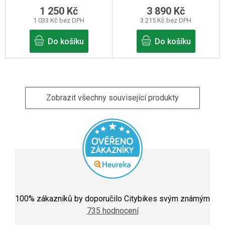
1 250 Kč
3 890 Kč
1 033 Kč bez DPH
3 215 Kč bez DPH
Do košíku
Do košíku
Zobrazit všechny související produkty
Průměrné
hodnocení
100
% zákazníků by doporučilo Citybikes svým známým
obchodu
735 hodnocení
je
5,0