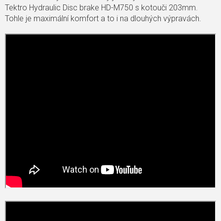
Tektro Hydraulic Disc brake HD-M750 s kotouči 203mm.
Tohle je maximální komfort a to i na dlouhých výpravách.