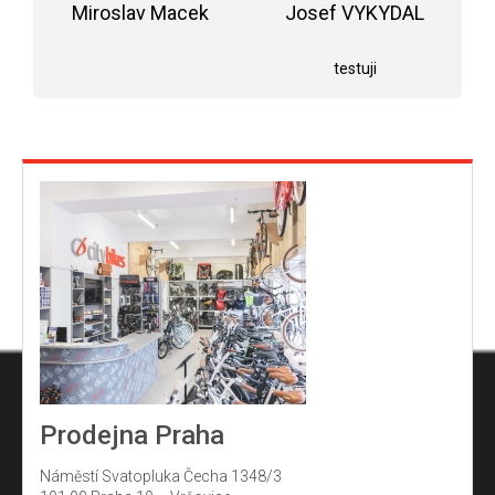
Miroslav Macek
z
Josef VYKYDAL
5
Hodnocení obchodu je 5 z 5 hvězdiček.
Hodnocení obchodu j
hvězdiček.
testuji
Prodejna Praha
Náměstí Svatopluka Čecha 1348/3