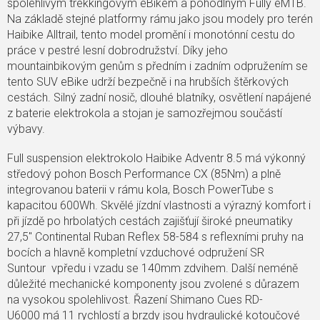
spolehlivým trekkingovým eBikem a pohodlným Fully eMTB.
Na základě stejné platformy rámu jako jsou modely pro terén
Haibike Alltrail, tento model promění i monotónní cestu do
práce v pestré lesní dobrodružství. Díky jeho
mountainbikovým genům s předním i zadním odpružením se
tento SUV eBike udrží bezpečně i na hrubších štěrkových
cestách. Silný zadní nosič, dlouhé blatníky, osvětlení napájené
z baterie elektrokola a stojan je samozřejmou součástí
výbavy.
Full suspension elektrokolo Haibike Adventr 8.5 má výkonný
středový pohon Bosch Performance CX (85Nm) a plně
integrovanou baterii v rámu kola, Bosch PowerTube s
kapacitou 600Wh. Skvělé jízdní vlastnosti a výrazný komfort i
při jízdě po hrbolatých cestách zajišťují široké pneumatiky
27,5" Continental Ruban Reflex 58-584
s reflexními pruhy na
bocích a hlavně
kompletní vzduchové odpružení
SR
Suntour
vpředu i vzadu se 140mm zdvihem. Další neméně
důležité mechanické komponenty jsou zvolené s důrazem
na vysokou spolehlivost. Řazení Shimano Cues RD-
U6000
má 11 rychlostí a brzdy jsou hydraulické kotoučové