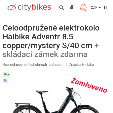
Přejít
na
CZK
NÁKUPNÍ
obsah
KOŠÍK
Celoodpružené elektrokolo
Haibike Adventr 8.5
copper/mystery S/40 cm
+
skládací zámek zdarma
Průměrné
Neohodnoceno
Podrobnosti hodnocení
Značka:
Haibike
hodnocení
produktu
Akce
je
Tip
0,0
z
5
hvězdiček.