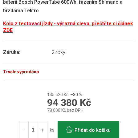
baterií Bosch PowerTube 600Wh, řazením Shimano a
brzdama Tektro
Kolo z testovací jízdy - výrazná sleva, přečtěte si článek
ZDE
Záruka
:
2 roky
Trvale vyprodáno
135 520 Kč
–30 %
94 380 Kč
78 000 Kč bez DPH
Měrná
cena:
Přidat do košíku
ks