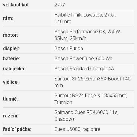
velikost kol
:
27.5"
Haibike hliník, Lowstep, 27.5",
rám
:
140mm
Bosch Performance CX, 250W,
motor
:
85Nm, 25km/h
displej
:
Bosch Purion
baterie
:
Bosch PowerTube, 600 Wh
nabíječka
:
Bosch Standard Charger 4A
Suntour SF25-Zeron36X-Boost 140
vidlice
:
mm
Suntour RS24 Edge X 185x55mm,
tlumič
:
Trunnion
Shimano Cues RD-U6000 11s,
řazení
:
Shadow+
řadící páčka
:
Cues U6000, rapidfire