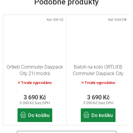
Kód:
004102
Kód:
3064308
Ortlieb Commuter Daypack
Batoh na kolo ORTLIEB
City 21l modrá
Commuter Daypack City
21L - rooibos
Trvale vyprodáno
Trvale vyprodáno
3 690 Kč
3 690 Kč
3 050 Kč bez DPH
3 050 Kč bez DPH
Do košíku
Do košíku