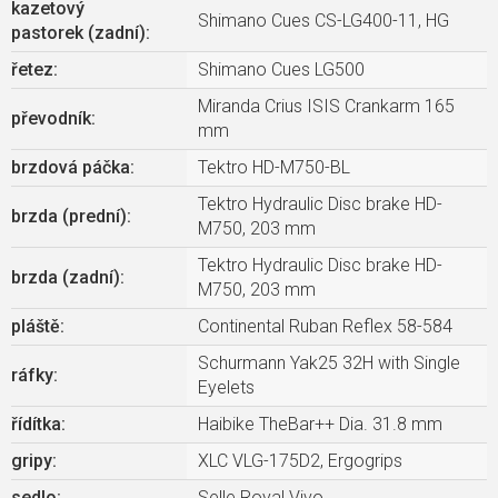
kazetový
Shimano Cues CS-LG400-11, HG
pastorek (zadní)
:
řetez
:
Shimano Cues LG500
Miranda Crius ISIS Crankarm 165
převodník
:
mm
brzdová páčka
:
Tektro HD-M750-BL
Tektro Hydraulic Disc brake HD-
brzda (prední)
:
M750, 203 mm
Tektro Hydraulic Disc brake HD-
brzda (zadní)
:
M750, 203 mm
pláště
:
Continental Ruban Reflex 58-584
Schurmann Yak25 32H with Single
ráfky
:
Eyelets
řídítka
:
Haibike TheBar++ Dia. 31.8 mm
gripy
:
XLC VLG-175D2, Ergogrips
sedlo
:
Selle Royal Vivo