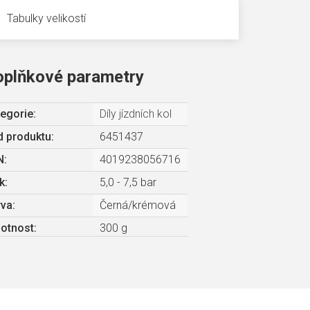
Tabulky velikostí
oplňkové parametry
egorie
:
Díly jízdních kol
 produktu:
6451437
N
:
4019238056716
k
:
5,0 - 7,5 bar
rva
:
Černá/krémová
otnost
:
300 g