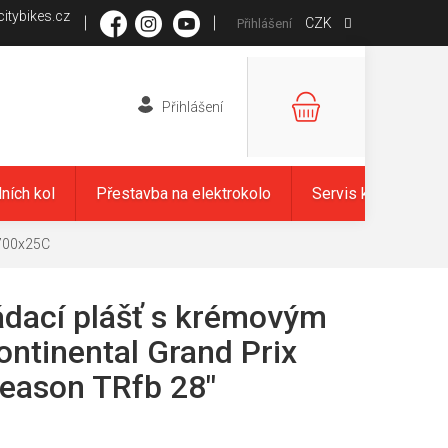
itybikes.cz
CZK
Přihlášení
NÁKUPNÍ
KOŠÍK
dních kol
Přestavba na elektrokolo
Servis kol
Zna
 700x25C
ádací plášť s krémovým
ntinental Grand Prix
Season TRfb 28"