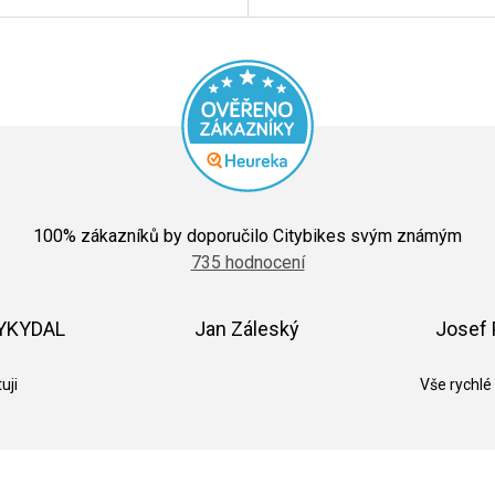
Průměrné
hodnocení
100
% zákazníků by doporučilo Citybikes svým známým
obchodu
735 hodnocení
je
5,0
z
5
VYKYDAL
Jan Záleský
Josef 
hvězdiček.
k.
Hodnocení obchodu je 5 z 5 hvězdiček.
Hodnocení obchodu je 5 z 5 hvězdič
uji
Vše rychlé