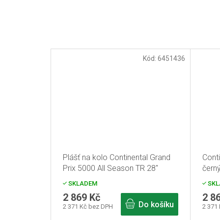
Kód:
6451436
Plášť na kolo Continental Grand
Cont
Prix 5000 All Season TR 28"
černý
700x25C černá Reflex
700x
SKLADEM
SKL
2 869 Kč
2 8
Do košíku
2 371 Kč bez DPH
2 371