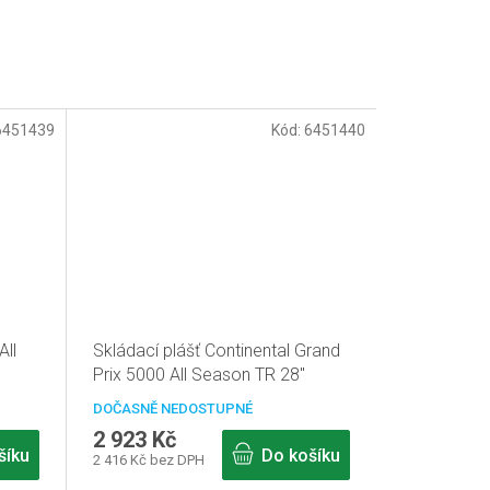
6451439
Kód:
6451440
All
Skládací plášť Continental Grand
Prix 5000 All Season TR 28"
x28C
700x32C černá Reflex
DOČASNĚ NEDOSTUPNÉ
2 923 Kč
šíku
Do košíku
2 416 Kč bez DPH