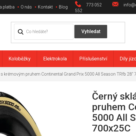
773 052
info@c
a platba
O nás
Kontakt
Blog
552
Koloběžky
Elektrokola
Příslušenství
Díly jíz
ť s krémovým pruhem Continental Grand Prix 5000 All Season TRfb 28"
Černý skl
pruhem Co
5000 All 
700x25C