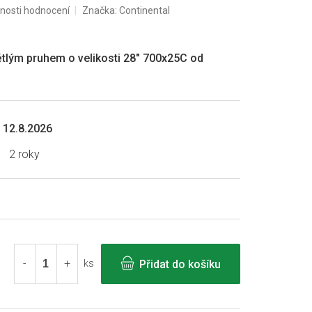
nosti hodnocení
Značka:
Continental
ětlým pruhem o velikosti 28" 700x25C od
12.8.2026
2 roky
Přidat do košíku
ks