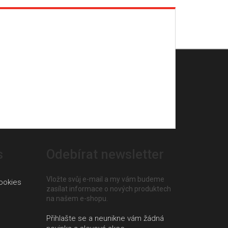
s
Odebírat newsletter
Vložte svůj e-mail a my vám budeme
ookies
zasílat informace o nových produktech
na našem e-shopu.