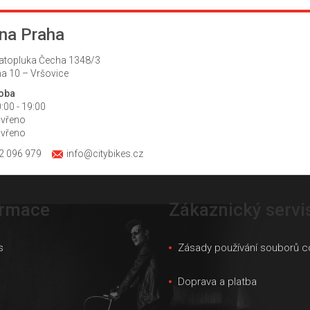
na Praha
atopluka Čecha 1348/3
a 10 – Vršovice
doba
:00 - 19:00
avřeno
avřeno
2 096 979
info@citybikes.cz
ormace
Zákaznický servi
s
Zásady používání souborů c
s
Doprava a platba