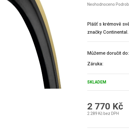
Průměrné
Neohodnoceno
Podrob
hodnocení
produktu
je
0,0
Plášť s krémově sv
z
značky Continental.
5
hvězdiček.
Můžeme doručit do:
Záruka
:
SKLADEM
2 770 Kč
2 289 Kč bez DPH
Měrná
cena: