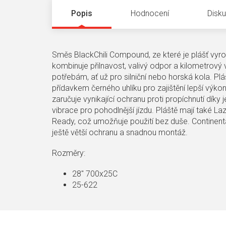
Popis
Hodnocení
Disk
Směs BlackChili Compound, ze které je plášť vyrobe
kombinuje přilnavost, valivý odpor a kilometrov
potřebám, ať už pro silniční nebo horská kola. Pl
přídavkem černého uhlíku pro zajištění lepší výkon
zaručuje vynikající ochranu proti propíchnutí díky 
vibrace pro pohodlnější jízdu. Pláště mají také La
Ready, což umožňuje použití bez duše. Continent
ještě větší ochranu a snadnou montáž.
Rozměry:
28" 700x25C
25-622