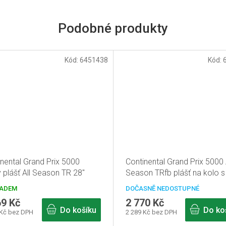
Kód:
6451438
Kód:
inental Grand Prix 5000
Continental Grand Prix 5000 
 plášť All Season TR 28"
Season TRfb plášť na kolo s
28C Reflex
krémovým pruhem 28" 700
ADEM
DOČASNĚ NEDOSTUPNÉ
69 Kč
2 770 Kč
Do košíku
Do ko
 Kč bez DPH
2 289 Kč bez DPH