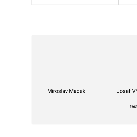
Miroslav Macek
Josef 
Hodnocení obchodu je 5 z 5 hvězdiče
test