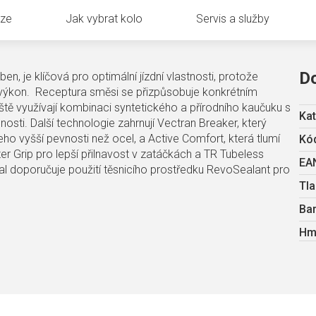
uze
Jak vybrat kolo
Servis a služby
D
n, je klíčová pro optimální jízdní vlastnosti, protože
ý výkon. Receptura směsi se přizpůsobuje konkrétním
áště využívají kombinaci syntetického a přírodního kaučuku s
Kat
nosti. Další technologie zahrnují Vectran Breaker, který
jeho vyšší pevnosti než ocel, a Active Comfort, která tlumí
Kód
zer Grip pro lepší přilnavost v zatáčkách a TR Tubeless
EA
al doporučuje použití těsnicího prostředku RevoSealant pro
Tla
Ba
Hm