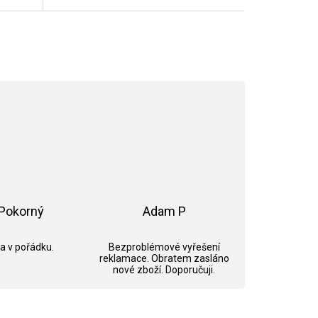
Pokorný
Adam P
ek.
Hodnocení obchodu je 5 z 5 hvězdiček.
Hodnocení obchodu je 5 z 5 hvězdi
 a v pořádku.
Bezproblémové vyřešení
reklamace. Obratem zasláno
nové zboží. Doporučuji.