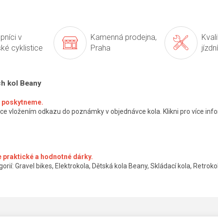
pníci v
Kamenná prodejna,
Kval
ké cyklistice
Praha
jízdn
ch kol Beany
ké poskytneme.
ce vložením odkazu do poznámky v objednávce kola. Klikni pro více info
 praktické a hodnotné dárky.
orií: Gravel bikes, Elektrokola, Dětská kola Beany, Skládací kola, Retrokol