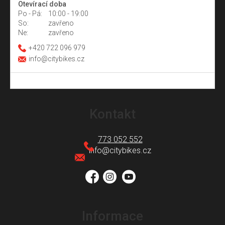
Otevírací doba
Po - Pá:
10:00 - 19:00
So:
zavřeno
Ne:
zavřeno
+420 722 096 979
info@citybikes.cz
Z
á
Kontakt
p
a
773 052 552
t
info
@
citybikes.cz
í
Informace