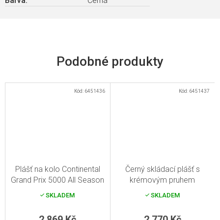
Barva
:
Černá
Kód:
6451436
Kód:
6451437
Plášť na kolo Continental
Černý skládací plášť s
Grand Prix 5000 All Season
krémovým pruhem
TR 28" 700x25C černá
Continental Grand Prix
SKLADEM
SKLADEM
Reflex
5000 All Season TRfb 28"
700x25C
2 869 Kč
2 770 Kč