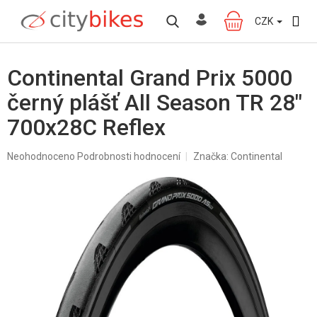
Přejít
na
CZK
NÁKUPNÍ
obsah
KOŠÍK
Continental Grand Prix 5000
černý plášť All Season TR 28"
700x28C Reflex
Průměrné
Neohodnoceno
Podrobnosti hodnocení
Značka:
Continental
hodnocení
produktu
je
0,0
z
5
hvězdiček.