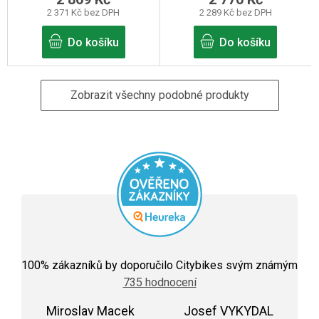
2 371 Kč bez DPH
2 289 Kč bez DPH
Do košíku
Do košíku
Zobrazit všechny podobné produkty
Průměrné
hodnocení
100
% zákazníků by doporučilo Citybikes svým známým
obchodu
735 hodnocení
je
5,0
Miroslav Macek
z
Josef VYKYDAL