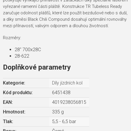
poskytuje vynikající přilnavost v zatáčkách díky speciálně laserem
vyřezané ramenní části pláště. Konstrukce TR Tubeless Ready
zaručuje odolnost plášťů, které lze použít bezdušové nebo s duší,
a díky směsi Black Chili Compound dosahují optimální rovnováhy
mezi přilnavostí, valivým odporem a dlouhou životností.
Rozměry:
28" 700x28C
28-622
Doplňkové parametry
Kategorie
:
Díly jízdních kol
Kód produktu:
6451438
EAN
:
4019238056815
Hmotnost
:
335 g
Tlak
:
5,5 - 6,5 bar