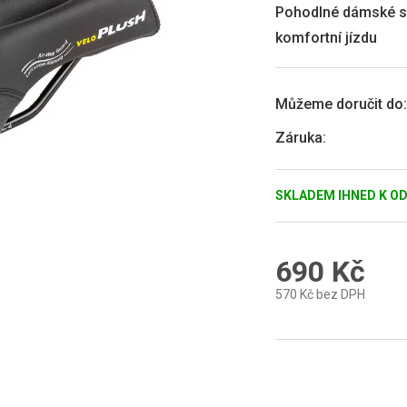
0,0
Pohodlné dámské se
z
komfortní jízdu
5
hvězdiček.
Můžeme doručit do:
Záruka
:
SKLADEM IHNED K O
690 Kč
570 Kč bez DPH
Měrná
cena: