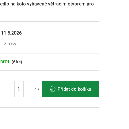
dlo na kolo vybavené větracím otvorem pro
11.8.2026
2 roky
DBĚRU
(6 ks)
Přidat do košíku
ks