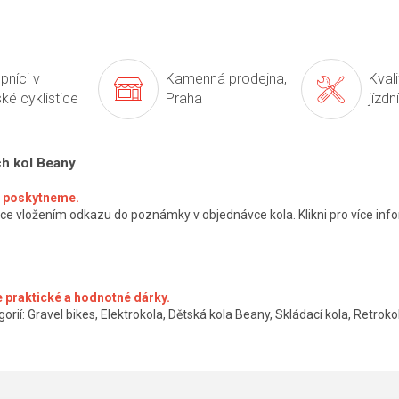
pníci v
Kamenná prodejna,
Kval
ké cyklistice
Praha
jízdn
ch kol Beany
ké poskytneme.
ce vložením odkazu do poznámky v objednávce kola. Klikni pro více info
 praktické a hodnotné dárky.
orií: Gravel bikes, Elektrokola, Dětská kola Beany, Skládací kola, Retrokol