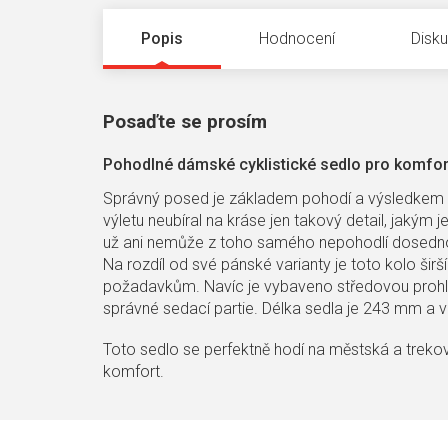
Popis
Hodnocení
Disk
Posaďte se prosím
Pohodlné dámské cyklistické sedlo pro komfort
Správný posed je základem pohodí a výsledkem ta
výletu neubíral na kráse jen takový detail, jakým 
už ani nemůže z toho samého nepohodlí dosedn
Na rozdíl od své pánské varianty je toto kolo šir
požadavkům. Navíc je vybaveno středovou prohlub
správné sedací partie. Délka sedla je 243 mm a 
Toto sedlo se perfektně hodí na městská a treková
komfort.