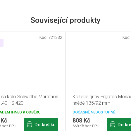
Související produkty
Kód:
721332
Kód
ť na kolo Schwalbe Marathon
Kožené gripy Ergotec Mona
1,40 HS 420
hnědé 135/92 mm
ADEM IHNED K ODBĚRU
DOČASNĚ NEDOSTUPNÉ
 Kč
808 Kč
Do košíku
Do ko
č bez DPH
668 Kč bez DPH