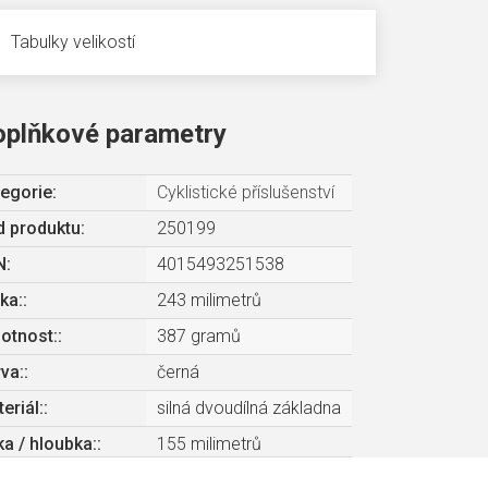
Tabulky velikostí
oplňkové parametry
egorie
:
Cyklistické příslušenství
 produktu:
250199
N
:
4015493251538
ka:
:
243 milimetrů
otnost:
:
387 gramů
va:
:
černá
eriál:
:
silná dvoudílná základna
ka / hloubka:
:
155 milimetrů