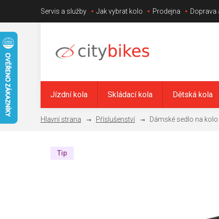
Přejít
Servis a služby
Jak vybrat kolo
Prodejna
Doprava 
na
obsah
Jízdní kola
Skládací kola
Dětská kola
Příslušenství
Dámské sedlo na kolo 
Tip