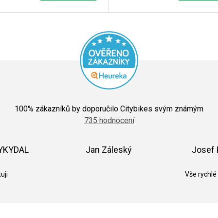
Průměrné
hodnocení
100
% zákazníků by doporučilo Citybikes svým známým
obchodu
735 hodnocení
je
5,0
z
5
VYKYDAL
Jan Záleský
Josef 
hvězdiček.
k.
Hodnocení obchodu je 5 z 5 hvězdiček.
Hodnocení obchodu je 5 z 5 hvězdič
uji
Vše rychlé