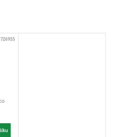
:
726955
co
šíku