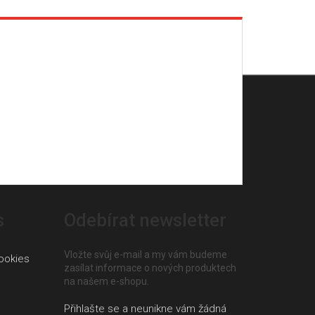
s
Odebírat newsletter
Vložte svůj e-mail a my vám budeme
ookies
zasílat informace o nových produktech
na našem e-shopu.