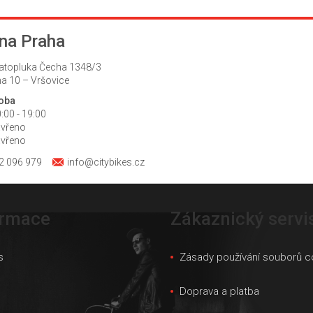
na Praha
atopluka Čecha 1348/3
a 10 – Vršovice
doba
:00 - 19:00
avřeno
avřeno
2 096 979
info@citybikes.cz
ormace
Zákaznický servi
s
Zásady používání souborů c
s
Doprava a platba