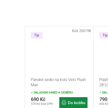
Kód:
250198
Tip
Tip
Pánské sedlo na kolo Velo Plush
Pláš
Man
28"x
SKLADEM IHNED K ODBĚRU
SKL
690 Kč
790
Do košíku
570 Kč bez DPH
653 K