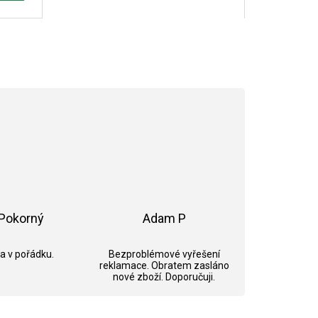
Pokorný
Adam P
ek.
Hodnocení obchodu je 5 z 5 hvězdiček.
Hodnocení obchodu je 5 z 5 hvězdi
 a v pořádku.
Bezproblémové vyřešení
reklamace. Obratem zasláno
nové zboží. Doporučuji.