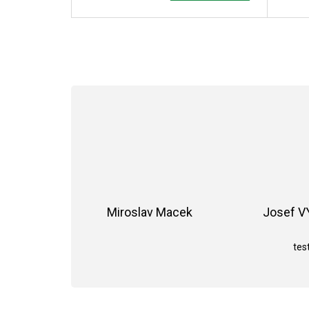
Miroslav Macek
Josef 
Hodnocení obchodu je 5 z 5 hvězdiče
test