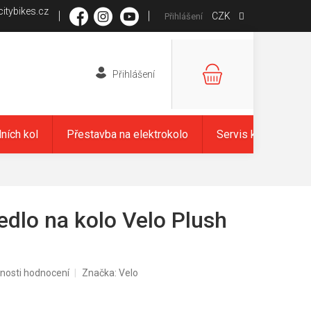
itybikes.cz
CZK
Přihlášení
NÁKUPNÍ
KOŠÍK
dních kol
Přestavba na elektrokolo
Servis kol
Zna
dlo na kolo Velo Plush
nosti hodnocení
Značka:
Velo