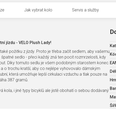
uze
Jak vybrat kolo
Servis a služby
D
ní jízdu - VELO Plush Lady!
Kat
ké požitku z jízdy. Proto je třeba začít sedlem, aby vašemu
Kód
je špatné sedlo - přeci každý zná ten pocit rozmrzelosti, kdy
out. Díky tomuto sedlu je všem podobným starostem konec.
EA
ší a o trochu kratší, aby co nejlépe vyhovovalo dámským
Dél
ní, která umožňuje lepší cirkulaci vzduchu a tlak pouze na
váha 387 gramů.
Hm
Bar
 kola, i jiné typy bicyklů ale jistě obohatí o sebou dodávaný
Mat
Šíř