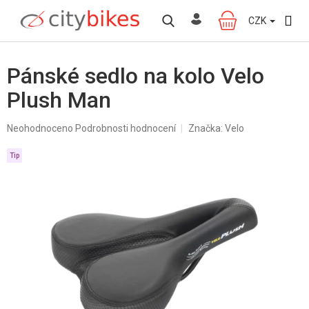
Přejít
na
CZK
NÁKUPNÍ
obsah
KOŠÍK
Pánské sedlo na kolo Velo
Plush Man
Průměrné
Neohodnoceno
Podrobnosti hodnocení
Značka:
Velo
hodnocení
produktu
Tip
je
0,0
z
5
hvězdiček.