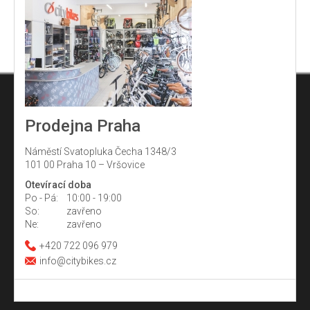
Prodejna Praha
Náměstí Svatopluka Čecha 1348/3
101 00 Praha 10 – Vršovice
Otevírací doba
Po - Pá:
10:00 - 19:00
So:
zavřeno
Ne:
zavřeno
+420 722 096 979
info@citybikes.cz