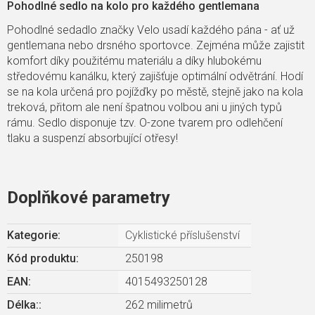
Pohodlné sedlo na kolo pro každého gentlemana
Pohodlné sedadlo značky Velo usadí každého pána - ať už
gentlemana nebo drsného sportovce. Zejména může zajistit
komfort díky použitému materiálu a díky hlubokému
středovému kanálku, který zajišťuje optimální odvětrání. Hodí
se na kola určená pro pojížďky po městě, stejně jako na kola
treková, přitom ale není špatnou volbou ani u jiných typů
rámu. Sedlo disponuje tzv. O-zone tvarem pro odlehčení
tlaku a suspenzí absorbující otřesy!
Doplňkové parametry
Kategorie
:
Cyklistické příslušenství
Kód produktu:
250198
EAN
:
4015493250128
Délka:
:
262 milimetrů