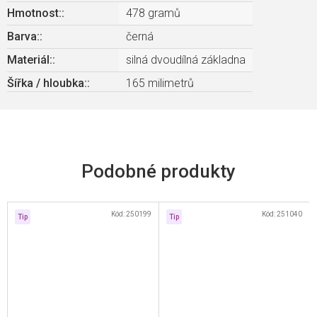
Hmotnost:
:
478 gramů
Barva:
:
černá
Materiál:
:
silná dvoudílná základna
Šířka / hloubka:
:
165 milimetrů
Kód:
250199
Kód:
251040
Tip
Tip