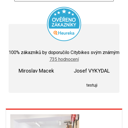
Průměrné
hodnocení
100
% zákazníků by doporučilo Citybikes svým známým
obchodu
735 hodnocení
je
5,0
Miroslav Macek
z
Josef VYKYDAL
5
Hodnocení obchodu je 5 z 5 hvězdiček.
Hodnocení obchodu j
hvězdiček.
testuji