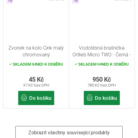
Tip
Tip
Zvonek na kolo Cink malý
Vodotěsná brašnička
chromovaný
Ortlieb Micro TWO - Černá -
0,8 l
SKLADEM IHNED K ODBĚRU
SKLADEM IHNED K ODBĚRU
45 Kč
950 Kč
37 Kč bez DPH
785 Kč bez DPH
Do košíku
Do košíku
Zobrazit všechny související produkty