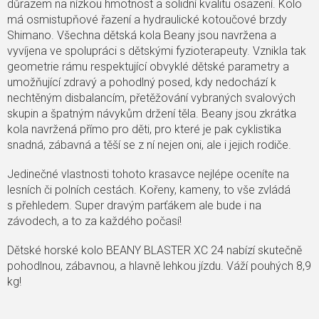
důrazem na nízkou hmotnost a solidní kvalitu osazení. Kolo
má osmistupňové řazení a hydraulické kotoučové brzdy
Shimano. Všechna dětská kola Beany jsou navržena a
vyvíjena ve spolupráci s dětskými fyzioterapeuty. Vznikla tak
geometrie rámu respektující obvyklé dětské parametry a
umožňující zdravý a pohodlný posed, kdy nedochází k
nechtěným disbalancím, přetěžování vybraných svalových
skupin a špatným návykům držení těla. Beany jsou zkrátka
kola navržená přímo pro děti, pro které je pak cyklistika
snadná, zábavná a těší se z ní nejen oni, ale i jejich rodiče.
Jedinečné vlastnosti tohoto krasavce nejlépe oceníte na
lesních či polních cestách. Kořeny, kameny, to vše zvládá
s přehledem. Super dravým parťákem ale bude i na
závodech, a to za každého počasí!
Dětské horské kolo BEANY
BLASTER XC 24
nabízí skutečně
pohodlnou, zábavnou, a hlavně lehkou jízdu. Váží pouhých 8,9
kg!