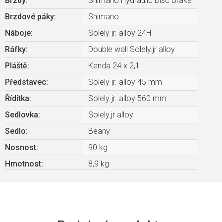
Brzdy
:
Shimano Hydraulic Disc Brake
Brzdové páky
:
Shimano
Náboje
:
Solely jr. alloy 24H
Ráfky
:
Double wall Solely.jr alloy
Pláště
:
Kenda 24 x 2,1
Představec
:
Solely jr. alloy 45 mm
Řídítka
:
Solely jr. alloy 560 mm
Sedlovka
:
Solely.jr alloy
Sedlo
:
Beany
Nosnost
:
90 kg
Hmotnost
:
8,9 kg