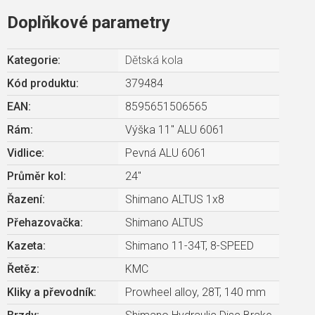
Doplňkové parametry
Kategorie
:
Dětská kola
Kód produktu:
379484
EAN
:
8595651506565
Rám
:
Výška 11" ALU 6061
Vidlice
:
Pevná ALU 6061
Průměr kol
:
24"
Řazení
:
Shimano ALTUS 1x8
Přehazovačka
:
Shimano ALTUS
Kazeta
:
Shimano 11-34T, 8-SPEED
Řetěz
:
KMC
Kliky a převodník
:
Prowheel alloy, 28T, 140 mm