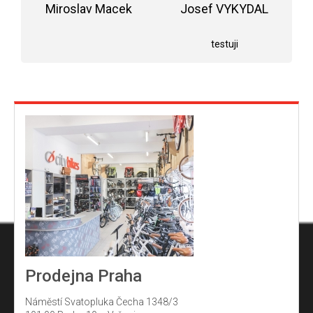
Miroslav Macek
z
Josef VYKYDAL
5
Hodnocení obchodu je 5 z 5 hvězdiček.
Hodnocení obchodu j
hvězdiček.
testuji
Prodejna Praha
Náměstí Svatopluka Čecha 1348/3