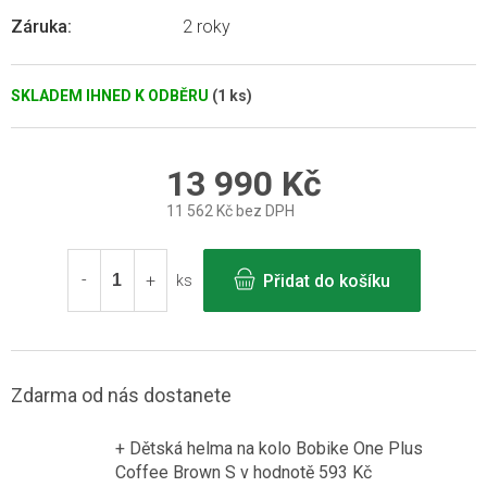
Záruka
:
2 roky
SKLADEM IHNED K ODBĚRU
(1 ks)
13 990 Kč
11 562 Kč bez DPH
Měrná
cena:
Přidat do košíku
ks
Zdarma od nás dostanete
+ Dětská helma na kolo Bobike One Plus
Coffee Brown S
v hodnotě 593 Kč