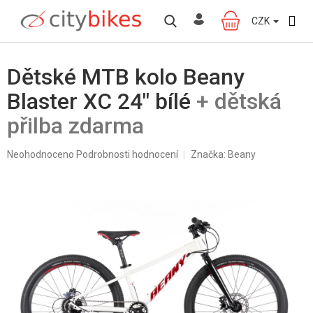
Přejít
na
CZK
NÁKUPNÍ
obsah
KOŠÍK
Dětské MTB kolo Beany
Blaster XC 24" bílé
+ dětská
přilba zdarma
Průměrné
Neohodnoceno
Podrobnosti hodnocení
Značka:
Beany
hodnocení
produktu
je
0,0
z
5
hvězdiček.