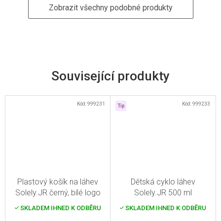
Zobrazit všechny podobné produkty
Související produkty
Kód:
999231
Kód:
999233
Tip
Plastový košík na láhev
Dětská cyklo láhev
Solely.JR černý, bílé logo
Solely.JR 500 ml
SKLADEM IHNED K ODBĚRU
SKLADEM IHNED K ODBĚRU