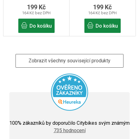
199 Kč
199 Kč
164 Kč bez DPH
164 Kč bez DPH
Do košíku
Do košíku
Zobrazit všechny související produkty
Průměrné
hodnocení
100
% zákazníků by doporučilo Citybikes svým známým
obchodu
735 hodnocení
je
5,0