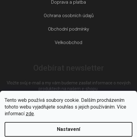
Doprava a platba
Ochrana osobních údajů
Obchodní podmínky
Velkoobchod
Odebírat newsletter
Vložte svůj e-mail a my vám budeme zasílat informace o nových
produktech na našem e-shopu.
Tento web používá soubory cookie. Dalším procházením
tohoto webu vyjadřujete souhlas s jejich používáním. Více
E-mail
informací
zde
.
Nastavení
Vložením e-mailu souhlasíte s
podmínkami ochrany osobních
údajů