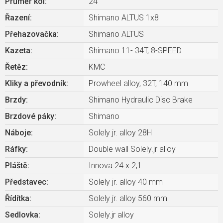
Průměr kol
:
24"
Řazení
:
Shimano ALTUS 1x8
Přehazovačka
:
Shimano ALTUS
Kazeta
:
Shimano 11- 34T, 8-SPEED
Řetěz
:
KMC
Kliky a převodník
:
Prowheel alloy, 32T, 140 mm
Brzdy
:
Shimano Hydraulic Disc Brake
Brzdové páky
:
Shimano
Náboje
:
Solely jr. alloy 28H
Ráfky
:
Double wall Solely.jr alloy
Pláště
:
Innova 24 x 2,1
Představec
:
Solely jr. alloy 40 mm
Řídítka
:
Solely jr. alloy 560 mm
Sedlovka
:
Solely.jr alloy