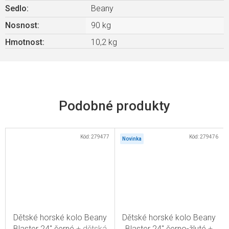
Sedlo
:
Beany
Nosnost
:
90 kg
Hmotnost
:
10,2 kg
Kód:
279477
Kód:
279476
Novinka
Dětské horské kolo Beany
Dětské horské kolo Beany
Blaster 24" černé
+ dětská
Blaster 24" černo-žluté
+