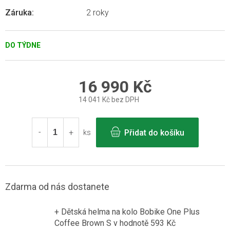
Záruka
:
2 roky
DO TÝDNE
16 990 Kč
14 041 Kč bez DPH
Měrná
cena:
Přidat do košíku
ks
Zdarma od nás dostanete
+ Dětská helma na kolo Bobike One Plus
Coffee Brown S
v hodnotě 593 Kč