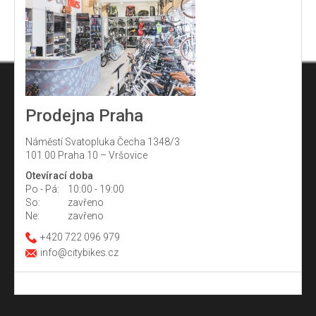
Prodejna Praha
Náměstí Svatopluka Čecha 1348/3
101 00 Praha 10 – Vršovice
Otevírací doba
Po - Pá:
10:00 - 19:00
So:
zavřeno
Ne:
zavřeno
+420 722 096 979
info@citybikes.cz
Z