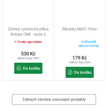
Dětská cyklistická přilba
Blikačky MAX1 Pluto
Bobike ONE - šedá S
Trvale vyprodáno
DOČASNĚ
Průměrné
NEDOSTUPNÉ
hodnocení
produktu
530 Kč
je
179 Kč
438 Kč bez DPH
5,0
148 Kč bez DPH
z
5
Do košíku
hvězdiček.
Do košíku
Zobrazit všechny související produkty