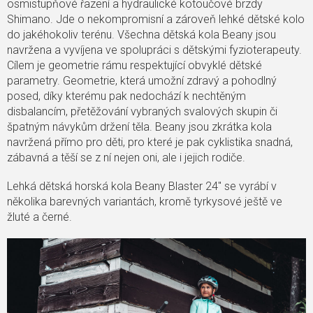
osmistupňové řazení a hydraulické kotoučové brzdy
Shimano. Jde o nekompromisní a zároveň lehké dětské kolo
do jakéhokoliv terénu. Všechna dětská kola Beany jsou
navržena a vyvíjena ve spolupráci s dětskými fyzioterapeuty.
Cílem je geometrie rámu respektující obvyklé dětské
parametry. Geometrie, která umožní zdravý a pohodlný
posed, díky kterému pak nedochází k nechtěným
disbalancím, přetěžování vybraných svalových skupin či
špatným návykům držení těla. Beany jsou zkrátka kola
navržená přímo pro děti, pro které je pak cyklistika snadná,
zábavná a těší se z ní nejen oni, ale i jejich rodiče.
Lehká dětská horská kola Beany Blaster 24" se vyrábí v
několika barevných variantách, kromě tyrkysové ještě ve
žluté a černé.