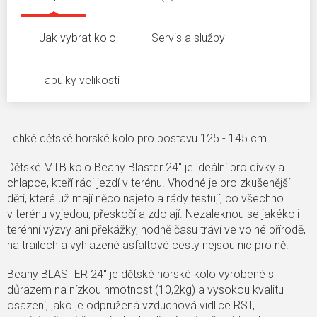
Jak vybrat kolo
Servis a služby
Tabulky velikostí
Lehké dětské horské kolo pro postavu 125 - 145 cm
Dětské MTB kolo Beany Blaster 24" je ideální pro dívky a
chlapce, kteří rádi jezdí v terénu. Vhodné je pro zkušenější
děti, které už mají něco najeto a rády testují, co všechno
v terénu vyjedou, přeskočí a zdolají. Nezaleknou se jakékoli
terénní výzvy ani překážky, hodně času tráví ve volné přírodě,
na trailech a vyhlazené asfaltové cesty nejsou nic pro ně.
Beany BLASTER 24" je dětské horské kolo vyrobené s
důrazem na nízkou hmotnost (10,2kg) a vysokou kvalitu
osazení, jako je odpružená vzduchová vidlice RST,