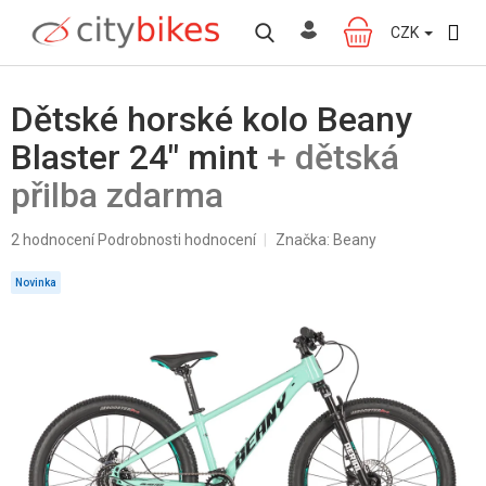
Přejít
na
CZK
NÁKUPNÍ
obsah
KOŠÍK
Dětské horské kolo Beany
Blaster 24" mint
+ dětská
přilba zdarma
Průměrné
2 hodnocení
Podrobnosti hodnocení
Značka:
Beany
hodnocení
produktu
Novinka
je
5,0
z
5
hvězdiček.