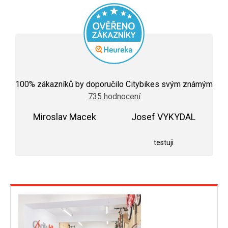
Průměrné
hodnocení
100
% zákazníků by doporučilo Citybikes svým známým
obchodu
735 hodnocení
je
5,0
Miroslav Macek
z
Josef VYKYDAL
5
Hodnocení obchodu je 5 z 5 hvězdiček.
Hodnocení obchodu j
hvězdiček.
testuji