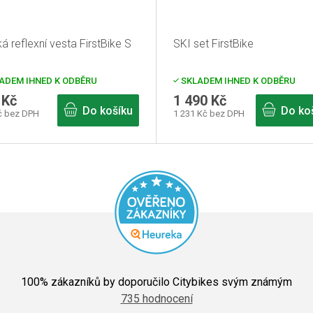
á reflexní vesta FirstBike S
SKI set FirstBike
ADEM IHNED K ODBĚRU
SKLADEM IHNED K ODBĚRU
 Kč
1 490 Kč
Do košíku
Do ko
č bez DPH
1 231 Kč bez DPH
Průměrné
hodnocení
100
% zákazníků by doporučilo Citybikes svým známým
obchodu
735 hodnocení
je