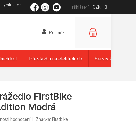
itybikes.cz
CZK
Přihlášení
NÁKUPNÍ
KOŠÍK
dních kol
Přestavba na elektrokolo
Servis kol
Zna
rážedlo FirstBike
dition Modrá
nosti hodnocení
Značka:
Firstbike