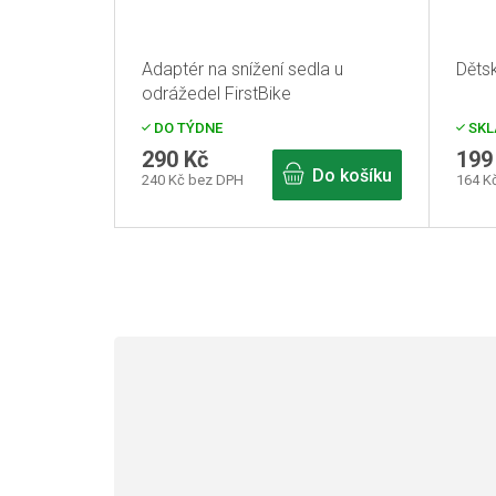
Adaptér na snížení sedla u
Dětsk
odrážedel FirstBike
DO TÝDNE
SKL
290 Kč
199
Do košíku
240 Kč bez DPH
164 K