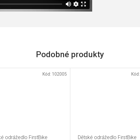
Kód:
102005
Kód
ké odrážedlo FirstBike
Dětské odrážedlo FirstBike