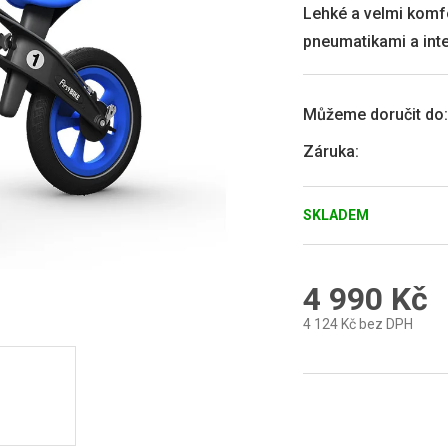
0,0
Lehké a velmi komfo
z
pneumatikami a int
5
hvězdiček.
Můžeme doručit do:
Záruka
:
SKLADEM
4 990 Kč
4 124 Kč bez DPH
Měrná
cena: