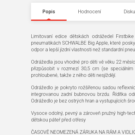
Popis
Hodnocení
Disk
Limitovaní edice dětskách odrážedel Firstbi
pneumatikách SCHWALBE Big Apple, které poskytuj
odpor a lepší jízdní vlastnosti než standardní pne
Odrážedla jsou vhodné pro děti vě věku 22 měsíců
přizpůsobit v rozmezí 30,5 cm (se speciální
prohloubené, takže z něho děti nesjíždějí.
Odrážedlo je pokryto rožšířenou sadou reflexní
integrovanou zadní bubnovou brzdu. Řídítka od
Odrážedlo je bez ostrých hran a vystupujících šro
Vysoce odolný, pevný a zároveň pružný high-tech
dětskou páteř před otřesy
ČASOVĚ NEOMEZENÁ ZÁRUKA NA RÁM A VIDLICI