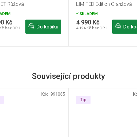
ET Růžová
LIMITED Edition Oranžová
ADEM
SKLADEM
90 Kč
4 990 Kč
Do košíku
Do ko
 Kč bez DPH
4 124 Kč bez DPH
Související produkty
Kód:
991065
K
Tip