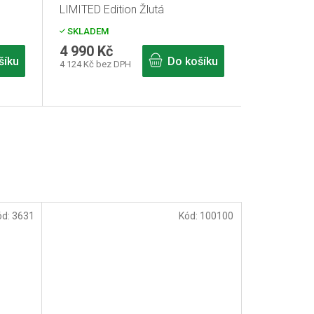
LIMITED Edition Žlutá
SKLADEM
4 990 Kč
šíku
Do košíku
4 124 Kč bez DPH
ód:
3631
Kód:
100100