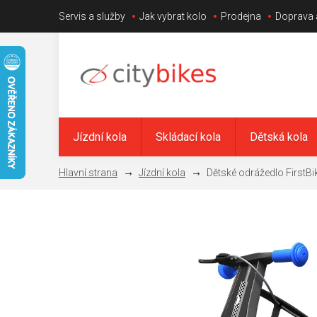
Přejít
Servis a služby
Jak vybrat kolo
Prodejna
Doprava 
na
obsah
Jízdní kola
Skládací kola
Dětská kola
Jízdní kola
Dětské odrážedlo FirstBi