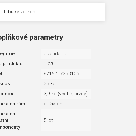
Tabulky velikostí
oplňkové parametry
egorie
:
Jízdní kola
 produktu:
102011
N
:
8719747253106
snost
:
35 kg
otnost
:
3,9 kg (včetně brzdy)
ruka na rám
:
doživotní
ruka na
atní
5 let
mponenty
: