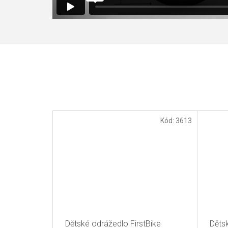
Kód:
3613
Dětské odrážedlo FirstBike
Děts