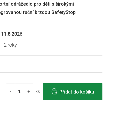
rtní odrážedlo pro děti s širokými
egrovanou ruční brzdou SafetyStop
11.8.2026
2 roky
Přidat do košíku
ks