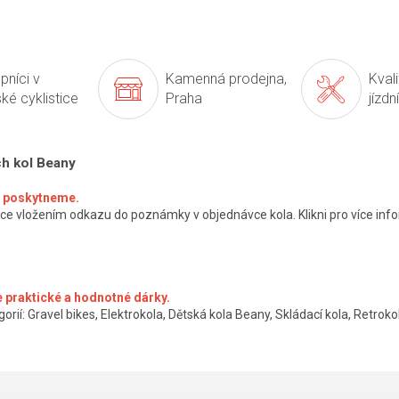
pníci v
Kamenná prodejna,
Kval
ké cyklistice
Praha
jízdn
ch kol Beany
ké poskytneme.
ce vložením odkazu do poznámky v objednávce kola. Klikni pro více info
 praktické a hodnotné dárky.
orií: Gravel bikes, Elektrokola, Dětská kola Beany, Skládací kola, Retrokol