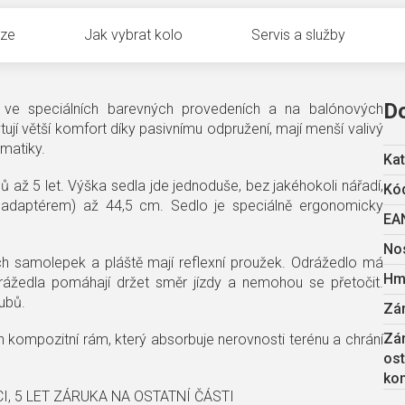
uze
Jak vybrat kolo
Servis a služby
D
ke ve speciálních barevných provedeních a na balónových
í větší komfort díky pasivnímu odpružení, mají menší valivý
umatiky.
Kat
 až 5 let. Výška sedla jde jednoduše, bez jakéhokoli nářadí,
Kód
m adaptérem) až 44,5 cm. Sedlo je speciálně ergonomicky
EA
No
ch samolepek a pláště mají reflexní proužek. Odrážedlo má
Hm
rážedla pomáhají držet směr jízdy a nemohou se přetočit.
ubů.
Zá
Zá
 kompozitní rám, který absorbuje nerovnosti terénu a chrání
ost
ko
, 5 LET ZÁRUKA NA OSTATNÍ ČÁSTI