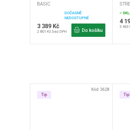
BASIC
STRE
DOČASNĚ
SKL
Průměrné
NEDOSTUPNÉ
hodnocení
4 1
produktu
3 389 Kč
3 463
je
Do košíku
2 801 Kč bez DPH
3,0
z
5
hvězdiček.
Kód:
3628
Tip
Tip