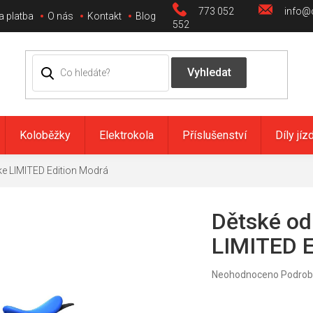
773 052
info@c
a platba
O nás
Kontakt
Blog
552
Koloběžky
Elektrokola
Příslušenství
Díly jíz
ke LIMITED Edition Modrá
Dětské od
LIMITED E
Průměrné
Neohodnoceno
Podrob
hodnocení
produktu
je