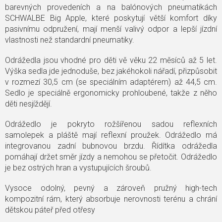
barevných provedeních a na balónových pneumatikách
SCHWALBE Big Apple, které poskytují větší komfort díky
pasivnímu odpružení, mají menší valivý odpor a lepší jízdní
vlastnosti než standardní pneumatiky.
Odrážedla jsou vhodné pro děti vě věku 22 měsíců až 5 let.
Výška sedla jde jednoduše, bez jakéhokoli nářadí, přizpůsobit
v rozmezí 30,5 cm (se speciálním adaptérem) až 44,5 cm.
Sedlo je speciálně ergonomicky prohloubené, takže z něho
děti nesjíždějí.
Odrážedlo je pokryto rožšířenou sadou reflexních
samolepek a pláště mají reflexní proužek. Odrážedlo má
integrovanou zadní bubnovou brzdu. Řídítka odrážedla
pomáhají držet směr jízdy a nemohou se přetočit. Odrážedlo
je bez ostrých hran a vystupujících šroubů.
Vysoce odolný, pevný a zároveň pružný high-tech
kompozitní rám, který absorbuje nerovnosti terénu a chrání
dětskou páteř před otřesy