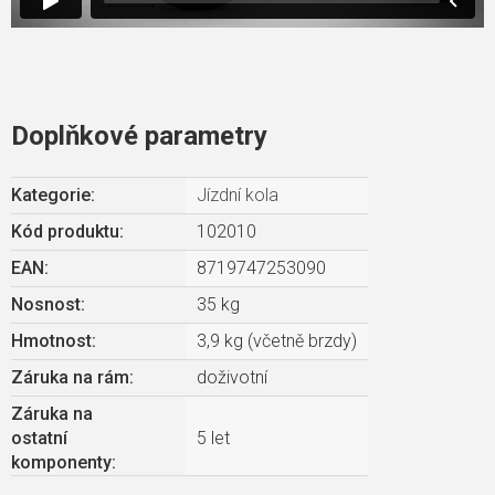
Doplňkové parametry
Kategorie
:
Jízdní kola
Kód produktu:
102010
EAN
:
8719747253090
Nosnost
:
35 kg
Hmotnost
:
3,9 kg (včetně brzdy)
Záruka na rám
:
doživotní
Záruka na
ostatní
5 let
komponenty
: