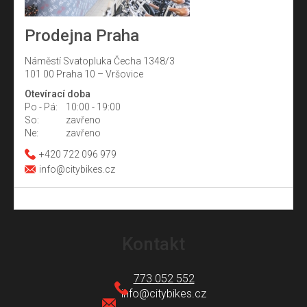
Prodejna Praha
Náměstí Svatopluka Čecha 1348/3
101 00 Praha 10 – Vršovice
Otevírací doba
Po - Pá:
10:00 - 19:00
So:
zavřeno
Ne:
zavřeno
+420 722 096 979
info@citybikes.cz
Z
á
Kontakt
p
a
773 052 552
t
info
@
citybikes.cz