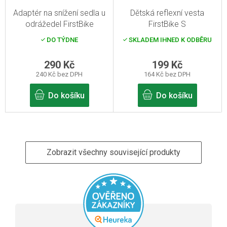
Adaptér na snížení sedla u
Dětská reflexní vesta
odrážedel FirstBike
FirstBike S
DO TÝDNE
SKLADEM IHNED K ODBĚRU
290 Kč
199 Kč
240 Kč bez DPH
164 Kč bez DPH
Do košíku
Do košíku
Zobrazit všechny související produkty