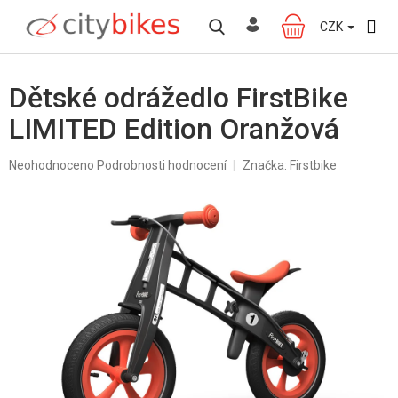
Přejít
na
CZK
NÁKUPNÍ
obsah
KOŠÍK
Dětské odrážedlo FirstBike
LIMITED Edition Oranžová
Průměrné
Neohodnoceno
Podrobnosti hodnocení
Značka:
Firstbike
hodnocení
produktu
je
0,0
z
5
hvězdiček.