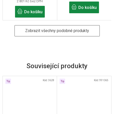
2 801 Kč bez DPH
z
5
Do košíku
hvězdiček.
Do košíku
Zobrazit všechny podobné produkty
Související produkty
Kód:
3628
Kód:
991065
Tip
Tip