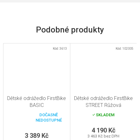
Kód:
3613
Kód:
102005
Dětské odrážedlo FirstBike
Dětské odrážedlo FirstBike
BASIC
STREET Růžová
DOČASNĚ
SKLADEM
Průměrné
NEDOSTUPNÉ
hodnocení
produktu
4 190 Kč
je
3 389 Kč
3 463 Kč bez DPH
3,0