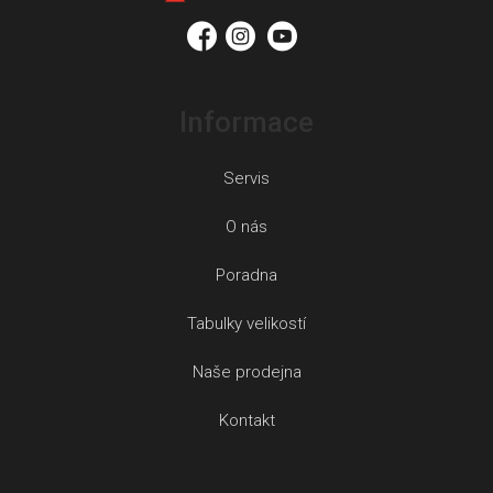
í
Informace
Servis
O nás
Poradna
Tabulky velikostí
Naše prodejna
Kontakt