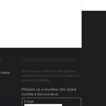
s
Odebírat newsletter
Vložte svůj e-mail a my vám budeme
ookies
zasílat informace o nových produktech
na našem e-shopu.
E-mail