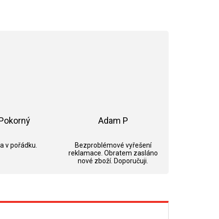
Pokorný
Adam P
ek.
Hodnocení obchodu je 5 z 5 hvězdiček.
Hodnocení obchodu je 5 z 5 hvězdi
 a v pořádku.
Bezproblémové vyřešení
reklamace. Obratem zasláno
nové zboží. Doporučuji.