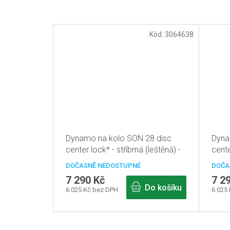
Kód:
3064638
Dynamo na kolo SON 28 disc
Dyna
center lock* - stříbrná (leštěná) -
cente
36d
DOČASNĚ NEDOSTUPNÉ
DOČA
7 290 Kč
7 2
Do košíku
6 025 Kč bez DPH
6 025