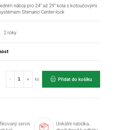
edním náboji pro 24" až 29" kola s kotoučovými
 systémem Shimano Center-lock
2 roky
Přidat do košíku
ks
ifikovaný servis
Unikátní nabídka,