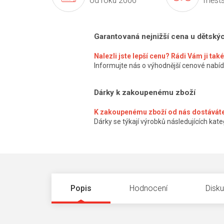
od roku 2006
městs
Garantovaná nejnižší cena u dětský
Nalezli jste lepší cenu? Rádi Vám ji ta
Informujte nás o výhodnější cenové nabíd
Dárky k zakoupenému zboží
K zakoupenému zboží od nás dostáváte
Dárky se týkají výrobků následujících kateg
Popis
Hodnocení
Disk