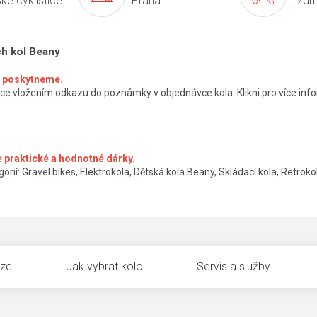
ké cyklistice
Praha
jízdn
ch kol Beany
ké poskytneme.
ce vložením odkazu do poznámky v objednávce kola. Klikni pro více info
 praktické a hodnotné dárky.
orií: Gravel bikes, Elektrokola, Dětská kola Beany, Skládací kola, Retrokol
uze
Jak vybrat kolo
Servis a služby