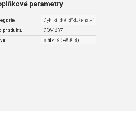
oplňkové parametry
egorie
:
Cyklistické příslušenství
 produktu:
3064637
rva
:
stříbrná (leštěná)