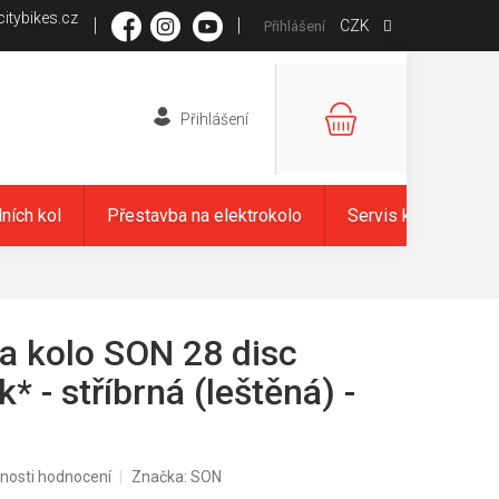
itybikes.cz
CZK
Přihlášení
NÁKUPNÍ
KOŠÍK
dních kol
Přestavba na elektrokolo
Servis kol
Zna
 kolo SON 28 disc
k* - stříbrná (leštěná) -
nosti hodnocení
Značka:
SON