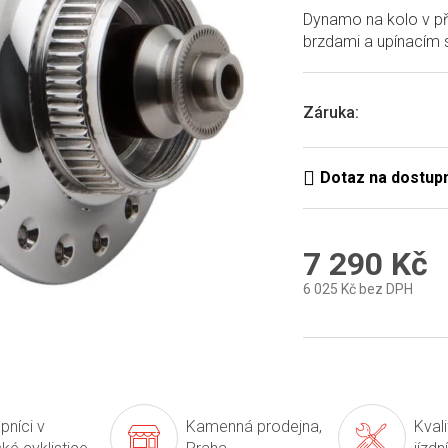
produktu
Dynamo na kolo v př
je
brzdami a upínacím
0,0
z
5
hvězdiček.
Záruka
:
7 290 Kč
6 025 Kč bez DPH
Měrná
cena:
pníci v
Kamenná prodejna,
Kval