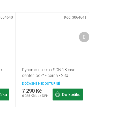
3064640
Kód:
3064641
Další
produkt
c
Dynamo na kolo SON 28 disc
center lock* - černá - 28d
DOČASNĚ NEDOSTUPNÉ
7 290 Kč
šíku
Do košíku
6 025 Kč bez DPH