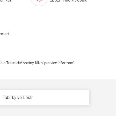
ích kol
zboží ihned k odběru
rmací.
a a Turistické brašny. Klikni pro více informací.
Tabulky velikostí