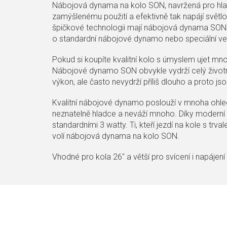
Nábojová dynama na kolo SON, navržená pro hlad
zamýšlenému použití a efektivně tak napájí světlom
špičkové technologii mají nábojová dynama SON n
o standardní nábojové dynamo nebo speciální verz
Pokud si koupíte kvalitní kolo s úmyslem ujet mnoh
Nábojové dynamo SON obvykle vydrží celý životní
výkon, ale často nevydrží příliš dlouho a proto j
Kvalitní nábojové dynamo poslouží v mnoha ohlede
neznatelně hladce a neváží mnoho. Díky moderní 
standardními 3 watty. Ti, kteří jezdí na kole s trvale
volí nábojová dynama na kolo SON.
Vhodné pro kola 26" a větší pro svícení i napájen