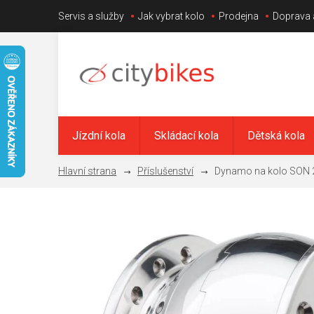
Přejít
Servis a služby
Jak vybrat kolo
Prodejna
Doprava 
na
obsah
Jízdní kola
Skládací kola
Dětská kola
Příslušenství
Dynamo na kolo SON 28 