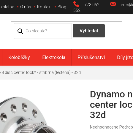
773 052
info@c
a platba
O nás
Kontakt
Blog
552
Koloběžky
Elektrokola
Příslušenství
Díly jíz
disc center lock* - stříbrná (leštěná) - 32d
Dynamo na
center loc
32d
Průměrné
Neohodnoceno
Podrob
hodnocení