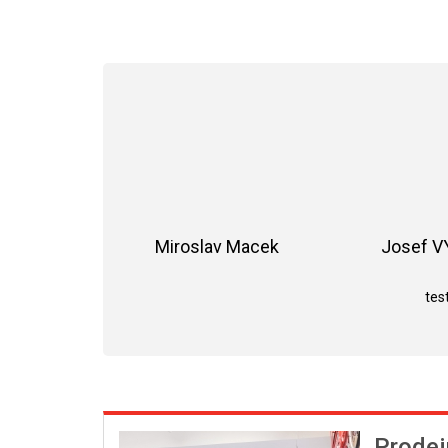
Miroslav Macek
Josef 
Hodnocení obchodu je 5 z 5 hvězdiče
test
Prodej