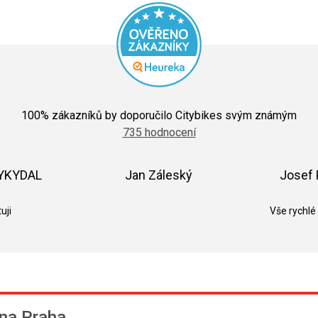
Průměrné
hodnocení
100
% zákazníků by doporučilo Citybikes svým známým
obchodu
735 hodnocení
je
5,0
z
5
VYKYDAL
Jan Záleský
Josef 
hvězdiček.
k.
Hodnocení obchodu je 5 z 5 hvězdiček.
Hodnocení obchodu je 5 z 5 hvězdič
uji
Vše rychlé
na Praha