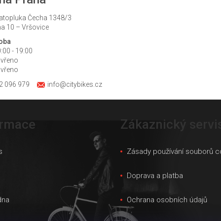
atopluka Čecha 1348/3
a 10 – Vršovice
doba
:00 - 19:00
avřeno
avřeno
2 096 979
info@citybikes.cz
ormace
Zákaznický servi
s
Zásady používání souborů c
s
Doprava a platba
dna
Ochrana osobních údajů