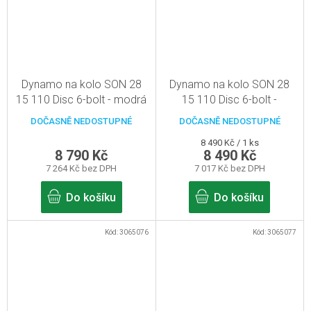
Dynamo na kolo SON 28
Dynamo na kolo SON 28
15 110 Disc 6-bolt - modrá
15 110 Disc 6-bolt -
- 32d, pevná osa
stříbrná - 32d, pevná osa
DOČASNĚ NEDOSTUPNÉ
DOČASNĚ NEDOSTUPNÉ
15mm/110mm
15mm/110mm
Měrná
8 490 Kč / 1 ks
8 790 Kč
8 490 Kč
cena:
7 264 Kč bez DPH
7 017 Kč bez DPH
Do košíku
Do košíku
Kód:
3065076
Kód:
3065077