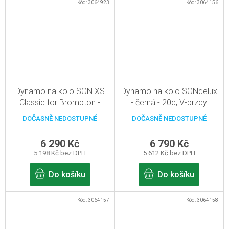
Kód:
3064923
Kód:
3064156
Dynamo na kolo SON XS
Dynamo na kolo SONdelux
Classic for Brompton -
- černá - 20d, V-brzdy
stříbrná - 28d, V-brzdy
DOČASNĚ NEDOSTUPNÉ
DOČASNĚ NEDOSTUPNÉ
6 290 Kč
6 790 Kč
5 198 Kč bez DPH
5 612 Kč bez DPH
Do košíku
Do košíku
Kód:
3064157
Kód:
3064158