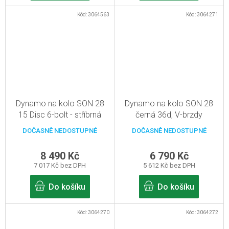
Kód:
3064563
Kód:
3064271
Dynamo na kolo SON 28
Dynamo na kolo SON 28
15 Disc 6-bolt - stříbrná
černá 36d, V-brzdy
(leštěná) - 32d, pevná osa
DOČASNĚ NEDOSTUPNÉ
DOČASNĚ NEDOSTUPNÉ
15mm
8 490 Kč
6 790 Kč
7 017 Kč bez DPH
5 612 Kč bez DPH
Do košíku
Do košíku
Kód:
3064270
Kód:
3064272