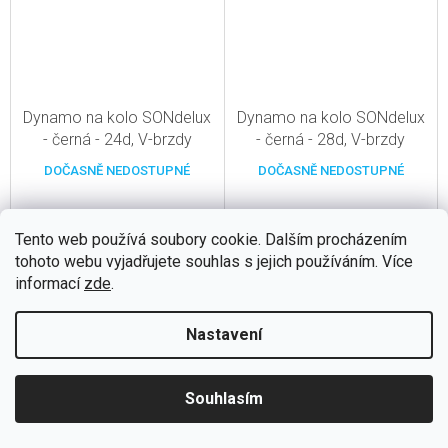
Dynamo na kolo SONdelux
Dynamo na kolo SONdelux
- černá - 24d, V-brzdy
- černá - 28d, V-brzdy
DOČASNĚ NEDOSTUPNÉ
DOČASNĚ NEDOSTUPNÉ
6 790 Kč
6 790 Kč
Tento web používá soubory cookie. Dalším procházením
5 612 Kč bez DPH
5 612 Kč bez DPH
tohoto webu vyjadřujete souhlas s jejich používáním. Více
Do košíku
Do košíku
informací
zde
.
Kód:
3064159
Kód:
3064160
Nastavení
Souhlasím