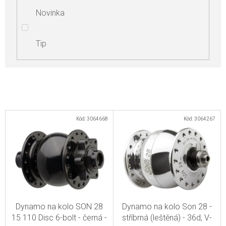
Novinka
Tip
V
Kód:
3064668
Kód:
3064267
ý
p
i
s
p
r
Dynamo na kolo SON 28
Dynamo na kolo Son 28 -
o
15 110 Disc 6-bolt - černá -
stříbrná (leštěná) - 36d, V-