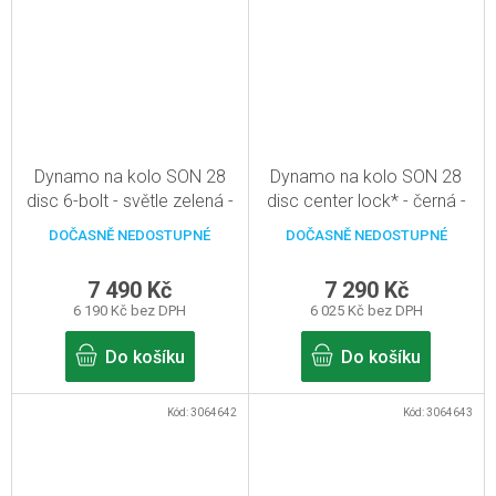
Dynamo na kolo SON 28
Dynamo na kolo SON 28
disc 6-bolt - světle zelená -
disc center lock* - černá -
36d
28d
DOČASNĚ NEDOSTUPNÉ
DOČASNĚ NEDOSTUPNÉ
7 490 Kč
7 290 Kč
6 190 Kč bez DPH
6 025 Kč bez DPH
Do košíku
Do košíku
Kód:
3064642
Kód:
3064643