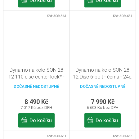
Do košíku
Do košíku
Kód:
3064861
Kód:
3064654
Dynamo na kolo SON 28
Dynamo na kolo SON 28
12 110 disc center lock* -
12 Disc 6-bolt - černá - 24d,
černá - 24d, pevná osa
pevná osa 12mm
DOČASNĚ NEDOSTUPNÉ
DOČASNĚ NEDOSTUPNÉ
12mm/110mm
8 490 Kč
7 990 Kč
7 017 Kč bez DPH
6 603 Kč bez DPH
Do košíku
Do košíku
Kód:
3064651
Kód:
3064653