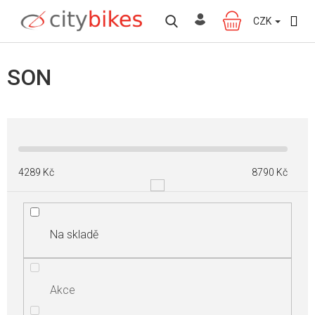
Přejít
na
CZK
NÁKUPNÍ
obsah
KOŠÍK
SON
4289
Kč
8790
Kč
Na skladě
Akce