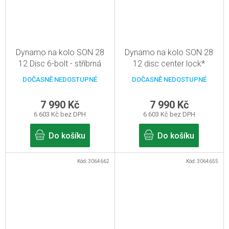
Dynamo na kolo SON 28
Dynamo na kolo SON 28
12 Disc 6-bolt - stříbrná
12 disc center lock*
(leštěná) - 32d, pevná osa
stříbrná 32d, pevná osa
DOČASNĚ NEDOSTUPNÉ
DOČASNĚ NEDOSTUPNÉ
12mm
12mm
7 990 Kč
7 990 Kč
6 603 Kč bez DPH
6 603 Kč bez DPH
Do košíku
Do košíku
Kód:
3064662
Kód:
3064655