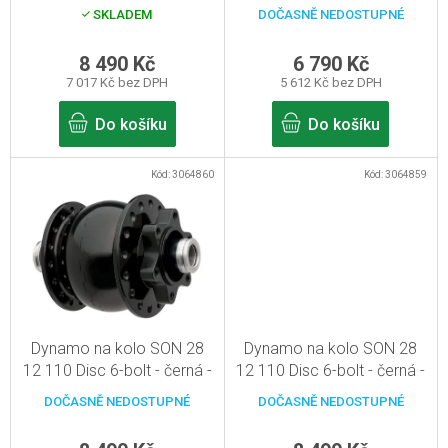
d
28d, pevná osa
brzdy
SKLADEM
DOČASNĚ NEDOSTUPNÉ
15mm/110mm
u
k
8 490 Kč
6 790 Kč
7 017 Kč bez DPH
5 612 Kč bez DPH
t
ů
Do košíku
Do košíku
Kód:
3064860
Kód:
3064859
Dynamo na kolo SON 28
Dynamo na kolo SON 28
12 110 Disc 6-bolt - černá -
12 110 Disc 6-bolt - černá -
24d, pevná osa
28d, pevná osa
DOČASNĚ NEDOSTUPNÉ
DOČASNĚ NEDOSTUPNÉ
12mm/110mm
12mm/110mm