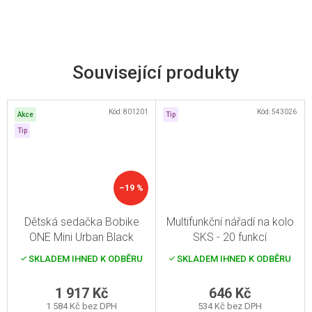
Související produkty
Kód:
801201
Kód:
543026
Akce
Tip
Tip
–19 %
Dětská sedačka Bobike
Multifunkční nářadí na kolo
ONE Mini Urban Black
SKS - 20 funkcí
SKLADEM IHNED K ODBĚRU
SKLADEM IHNED K ODBĚRU
1 917 Kč
646 Kč
1 584 Kč bez DPH
534 Kč bez DPH