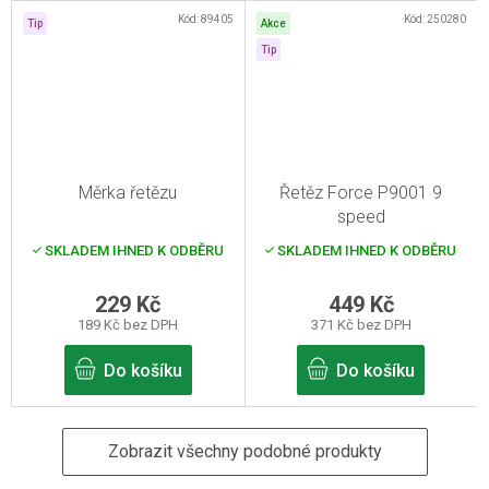
Kód:
89405
Kód:
250280
Tip
Akce
Tip
Měrka řetězu
Řetěz Force P9001 9
speed
SKLADEM IHNED K ODBĚRU
SKLADEM IHNED K ODBĚRU
229 Kč
449 Kč
189 Kč bez DPH
371 Kč bez DPH
Do košíku
Do košíku
Zobrazit všechny podobné produkty