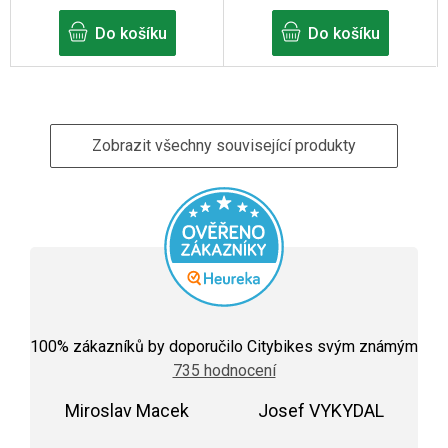
Do košíku
Do košíku
Zobrazit všechny související produkty
Průměrné
hodnocení
100
% zákazníků by doporučilo Citybikes svým známým
obchodu
735 hodnocení
je
5,0
Miroslav Macek
z
Josef VYKYDAL
5
Hodnocení obchodu je 5 z 5 hvězdiček.
Hodnocení obchodu j
hvězdiček.