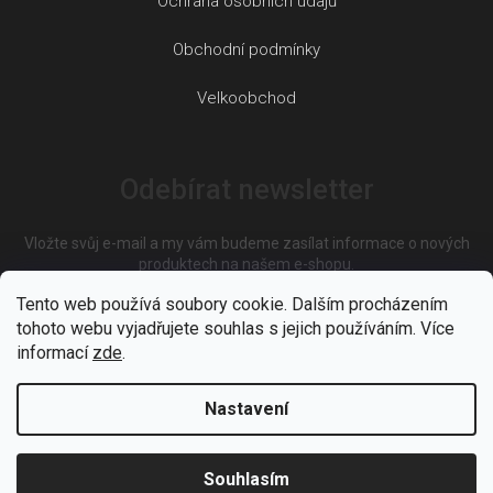
Ochrana osobních údajů
Obchodní podmínky
Velkoobchod
Odebírat newsletter
Vložte svůj e-mail a my vám budeme zasílat informace o nových
produktech na našem e-shopu.
Tento web používá soubory cookie. Dalším procházením
tohoto webu vyjadřujete souhlas s jejich používáním. Více
E-mail
informací
zde
.
Nastavení
Vložením e-mailu souhlasíte s
podmínkami ochrany osobních
údajů
Souhlasím
PŘIHLÁSIT SE