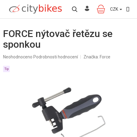
Přejít
na
CZK
NÁKUPNÍ
obsah
KOŠÍK
FORCE nýtovač řetězu se
sponkou
Průměrné
Neohodnoceno
Podrobnosti hodnocení
Značka:
Force
hodnocení
produktu
Tip
je
0,0
z
5
hvězdiček.