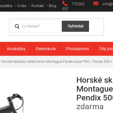
773 052
info@c
a platba
O nás
Kontakt
Blog
552
Koloběžky
Elektrokola
Příslušenství
Díly jíz
Horské skládací elektrokolo Montague Paratrooper PRO - Pendix 500
+
Horské sk
Montague 
Pendix 5
zdarma