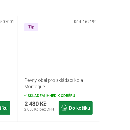
:
507001
Kód:
162199
Tip
Pevný obal pro skládací kola
Montague
SKLADEM IHNED K ODBĚRU
2 480 Kč
šíku
Do košíku
2 050 Kč bez DPH