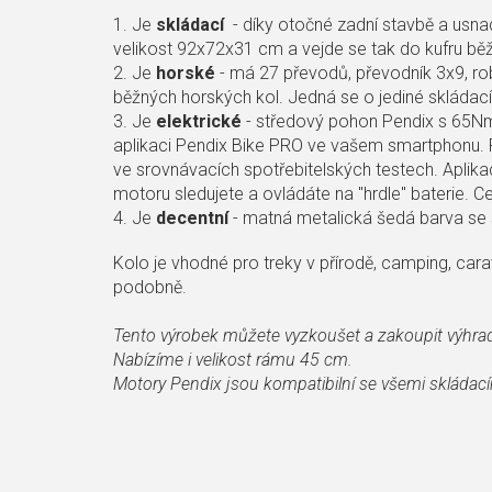
1. Je
skládací
- díky otočné zadní stavbě a usnad
velikost 92x72x31 cm a vejde se tak do kufru b
2. Je
horské
- má 27 převodů, převodník 3x9, rob
běžných horských kol. Jedná se o jediné skládací
3. Je
elektrické
- středový pohon Pendix s 65Nm
aplikaci Pendix Bike PRO ve vašem smartphonu
ve srovnávacích spotřebitelských testech. Aplikac
motoru sledujete a ovládáte na "hrdle" baterie. Cel
4. Je
decentní
- matná metalická šedá barva se 
Kolo je vhodné pro treky v přírodě, camping, carav
podobně.
Tento výrobek můžete vyzkoušet a zakoupit výhrad
Nabízíme i velikost rámu 45 cm.
Motory Pendix jsou kompatibilní se všemi skládací