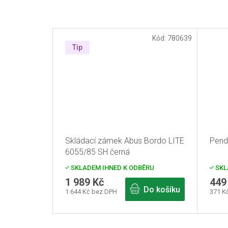
Kód:
780639
Tip
Skládací zámek Abus Bordo LITE
Pendi
6055/85 SH černá
SKLADEM IHNED K ODBĚRU
SKL
1 989 Kč
449
Do košíku
1 644 Kč bez DPH
371 K