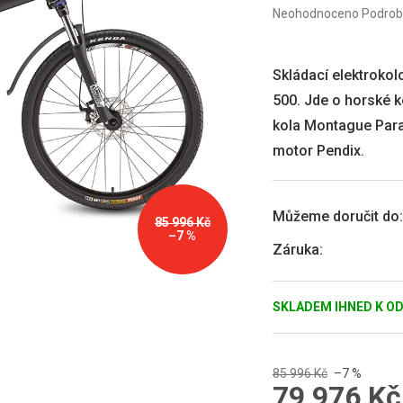
Průměrné
Neohodnoceno
Podrob
hodnocení
produktu
je
0,0
Skládací elektroko
z
500. Jde o horské k
5
hvězdiček.
kola Montague Para
motor Pendix.
Můžeme doručit do:
85 996 Kč
–7 %
Záruka
:
SKLADEM IHNED K O
85 996 Kč
–7 %
79 976 Kč