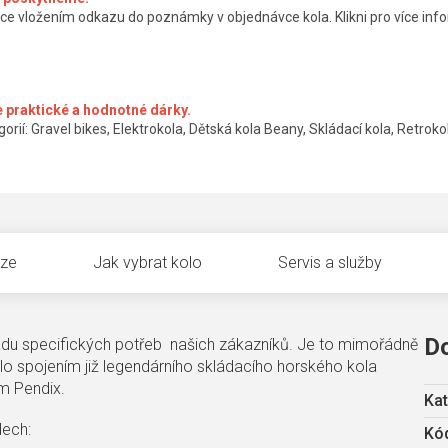
ce vložením odkazu do poznámky v objednávce kola. Klikni pro více info
 praktické a hodnotné dárky.
orií: Gravel bikes, Elektrokola, Dětská kola Beany, Skládací kola, Retrokol
uze
Jak vybrat kolo
Servis a služby
D
 řadu specifických potřeb našich zákazníků. Je to mimořádně
klo spojením již legendárního skládacího horského kola
m Pendix.
Kat
dech:
Kód