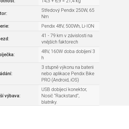
otnost
:
14,5 + 6,9 = 21,4 kg
Středový Pendix 250W, 65
tor
:
Nm
erie
:
Pendix 48V, 500Wh, Li-ION
41 - 79 km v závislosti na
jezd
:
vnějších faktorech
48V, 160W doba dobíjení 3
íječka
:
h
3 stupně výkonu na baterii
ádání
:
nebo aplikace Pendix Bike
PRO (Android, iOS)
USB dobíjecí konektor,
ší výbava
:
Nosič "Rackstand",
blatníky.