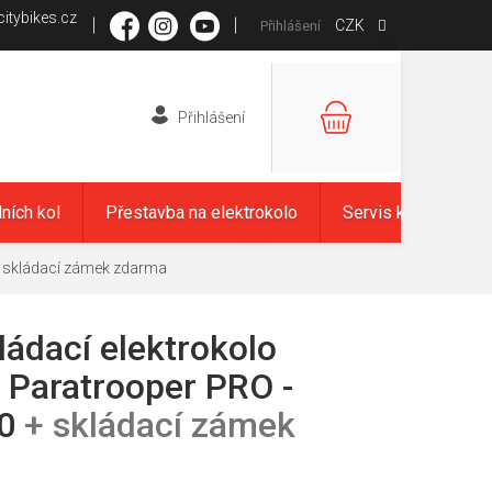
itybikes.cz
CZK
Přihlášení
NÁKUPNÍ
KOŠÍK
dních kol
Přestavba na elektrokolo
Servis kol
Zna
 skládací zámek zdarma
ládací elektrokolo
Paratrooper PRO -
00
+ skládací zámek