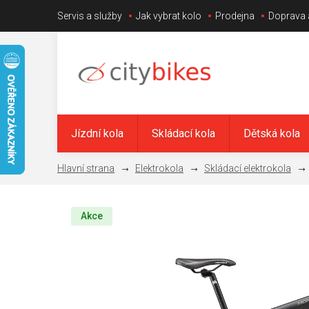
Přejít
Servis a služby
Jak vybrat kolo
Prodejna
Doprava 
na
obsah
Jízdní kola
Skládací kola
Dětská kola
Elektrokola
Skládací elektrokola
Akce