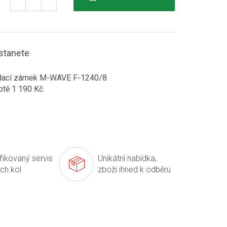
stanete
dací zámek M-WAVE F-1240/8
otě 1 190 Kč
ifikovaný servis
Unikátní nabídka,
ích kol
zboží ihned k odběru