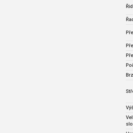
Řid
Řad
Př
Př
Př
Po
Br
Stř
Vý
Vel
sl