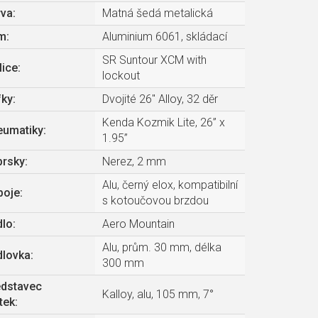
rva
:
Matná šedá metalická
m
:
Aluminium 6061, skládací
SR Suntour XCM with
lice
:
lockout
fky
:
Dvojité 26″ Alloy, 32 děr
Kenda Kozmik Lite, 26” x
eumatiky
:
1.95”
prsky
:
Nerez, 2 mm
Alu, černý elox, kompatibilní
boje
:
s kotoučovou brzdou
dlo
:
Aero Mountain
Alu, prům. 30 mm, délka
dlovka
:
300 mm
edstavec
Kalloy, alu, 105 mm, 7°
ítek
: