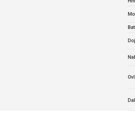
Hm
Mo
Bat
Do
Nab
Ovl
Dal