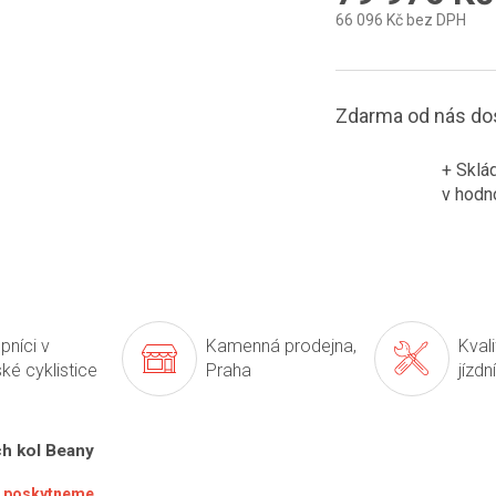
66 096 Kč bez DPH
Měrná
cena:
Zdarma od nás do
+ Sklá
v hodn
pníci v
Kamenná prodejna,
Kval
ké cyklistice
Praha
jízdn
ch kol Beany
ké poskytneme.