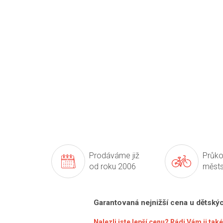
Prodáváme již
Průko
od roku 2006
městs
Garantovaná nejnižší cena u dětský
Nalezli jste lepší cenu? Rádi Vám ji ta