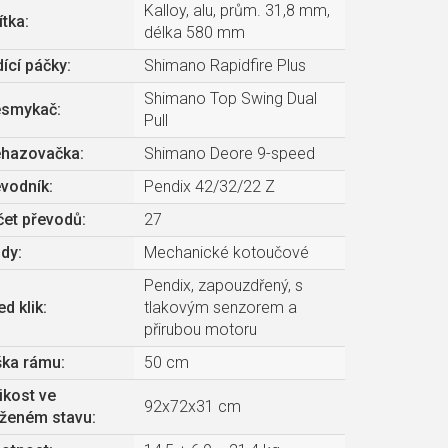
Kalloy, alu, prům. 31,8 mm,
ítka
:
délka 580 mm
ící páčky
:
Shimano Rapidfire Plus
Shimano Top Swing Dual
esmykač
:
Pull
ehazovačka
:
Shimano Deore 9-speed
evodník
:
Pendix 42/32/22 Z
čet převodů
:
27
zdy
:
Mechanické kotoučové
Pendix, zapouzdřený, s
ed klik
:
tlakovým senzorem a
přirubou motoru
ška rámu
:
50 cm
ikost ve
92x72x31 cm
oženém stavu
: