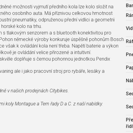
Ba
něné možnosti vyjmutí předního kola lze kolo složit na
ěžného osobního auta. Má příznivou celkovou hmotnost
Rá
ustní pneumatiky, odpruženou přední vidlici a geometrii
 horské kolo na trhu.
Vid
 s tlakovým senzorem a s bluetooth konektivitou pro
. Pohon německé výroby konkuruje úspěšně pohonům Bosch
Rá
e však k ovládání kola není třeba. Napětí baterie a výkon
kově je ovládání velice přirozené a intuitivní.
Pn
skvěle doplňuje s černou pohonnou jednotkou Pendix
Pa
aning ale i jako pracovní stroj pro rybáře, lesáky a
Ná
ně v našich prodejnách Citybikes.
Se
mi koly Montague a Tern řady D a C. z naší nabídky.
Se
Př
řid