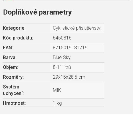
Doplňkové parametry
Kategorie
:
Cyklistické příslušenství
Kód produktu:
6450316
EAN
:
8715019181719
Barva
:
Blue Sky
Objem
:
8-11 litrů
Rozměry
:
29x15x28,5 cm
Systém
MIK
uchycení
:
Hmotnost
:
1 kg