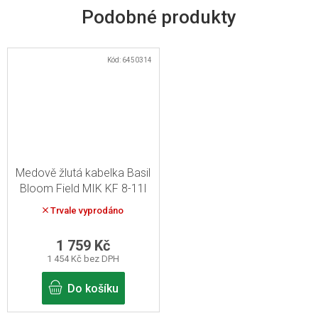
Kód:
6450314
Medově žlutá kabelka Basil
Bloom Field MIK KF 8-11l
Trvale vyprodáno
1 759 Kč
1 454 Kč bez DPH
Do košíku