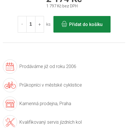
1 797 Kč bez DPH
Měrná
cena:
Přidat do košíku
ks
Prodáváme již
od roku 2006
Průkopníci v
městské cyklistice
Kamenná prodejna,
Praha
Kvalifikovaný servis
jízdních kol