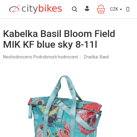
Přejít
na
CZK
NÁKUPNÍ
obsah
KOŠÍK
Kabelka Basil Bloom Field
MIK KF blue sky 8-11l
Průměrné
Neohodnoceno
Podrobnosti hodnocení
Značka:
Basil
hodnocení
produktu
je
0,0
z
5
hvězdiček.