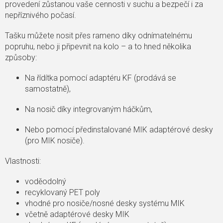
provedení zůstanou vaše cennosti v suchu a bezpečí i za
nepříznivého počasí.
Tašku můžete nosit přes rameno díky odnímatelnému
popruhu, nebo ji připevnit na kolo – a to hned několika
způsoby:
Na řídítka pomocí adaptéru KF (prodává se
samostatně),
Na nosič díky integrovaným háčkům,
Nebo pomocí předinstalované MIK adaptérové desky
(pro MIK nosiče).
Vlastnosti:
voděodolný
recyklovaný PET poly
vhodné pro nosiče/nosné desky systému MIK
včetně adaptérové ​​desky MIK