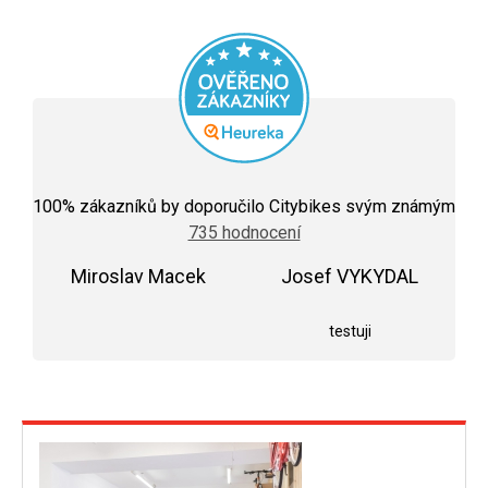
Průměrné
hodnocení
100
% zákazníků by doporučilo Citybikes svým známým
obchodu
735 hodnocení
je
5,0
Miroslav Macek
z
Josef VYKYDAL
5
Hodnocení obchodu je 5 z 5 hvězdiček.
Hodnocení obchodu j
hvězdiček.
testuji