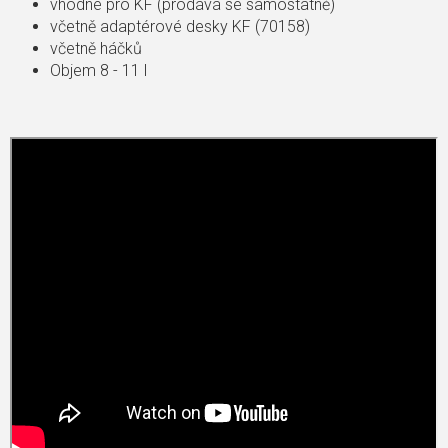
vhodné pro KF (prodává se samostatně)
včetně adaptérové ​​desky KF (70158)
včetně háčků
Objem 8 - 11 l