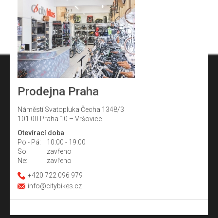
Prodejna Praha
Náměstí Svatopluka Čecha 1348/3
101 00 Praha 10 – Vršovice
Otevírací doba
Po - Pá:
10:00 - 19:00
So:
zavřeno
Ne:
zavřeno
+420 722 096 979
info@citybikes.cz