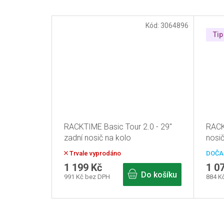
Kód:
3064896
Tip
RACKTIME Basic Tour 2.0 - 29"
RACK
zadní nosič na kolo
nosič
Trvale vyprodáno
DOČA
1 199 Kč
1 0
Do košíku
991 Kč bez DPH
884 K