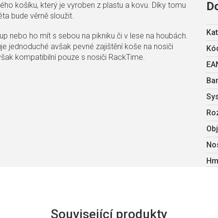
D
ého košíku, který je vyroben z plastu a kovu. Díky tomu
a bude věrně sloužit.
Kat
kup nebo ho mít s sebou na pikniku či v lese na houbách.
 jednoduché avšak pevné zajištění koše na nosiči
Kód
 však kompatibilní pouze s nosiči RackTime.
EA
Ba
Sy
Ro
Ob
No
Hm
Související produkty