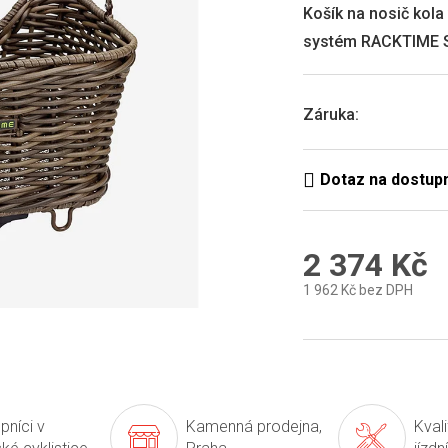
0,0
Košík na nosič kol
z
systém RACKTIME S
5
hvězdiček.
Záruka
:
2 374 Kč
1 962 Kč bez DPH
Měrná
cena:
pníci v
Kamenná prodejna,
Kval