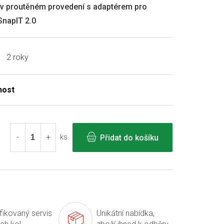
a v proutěném provedení s adaptérem pro
napIT 2.0
2 roky
Přidat do košíku
ks
ifikovaný servis
Unikátní nabídka,