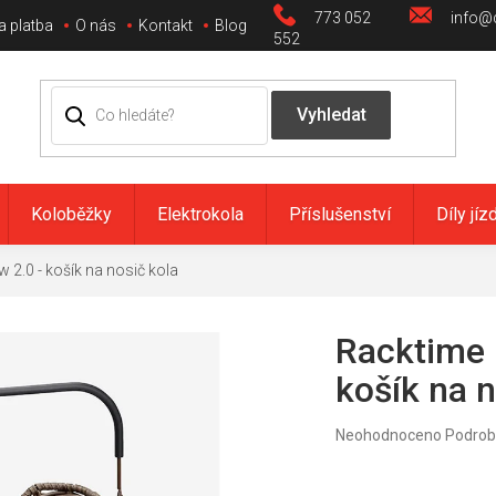
773 052
info@c
a platba
O nás
Kontakt
Blog
552
Koloběžky
Elektrokola
Příslušenství
Díly jíz
 2.0 - košík na nosič kola
Racktime 
košík na n
Průměrné
Neohodnoceno
Podrob
hodnocení
produktu
je