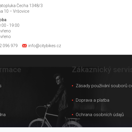
atopluka Čecha 1348/3
a 10 – Vršovice
doba
:00 - 19:00
avřeno
avřeno
2 096 979
info@citybikes.cz
ormace
Zákaznický servi
s
Zásady používání souborů c
s
Doprava a platba
dna
Ochrana osobních údajů
ky velikostí
Obchodní podmínky