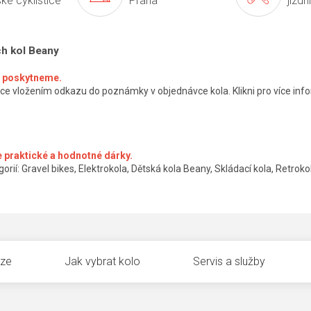
ké cyklistice
Praha
jízdn
ch kol Beany
ké poskytneme.
ce vložením odkazu do poznámky v objednávce kola. Klikni pro více info
 praktické a hodnotné dárky.
orií: Gravel bikes, Elektrokola, Dětská kola Beany, Skládací kola, Retrokol
uze
Jak vybrat kolo
Servis a služby