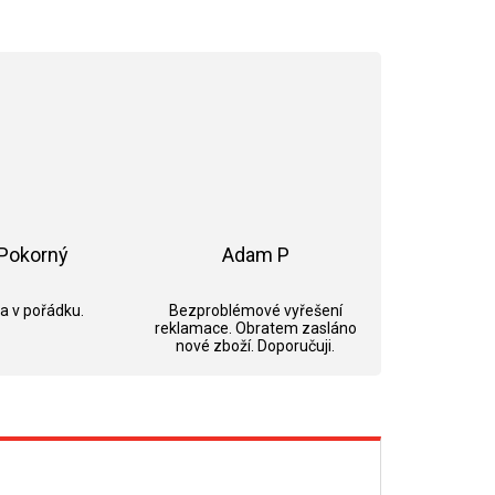
Pokorný
Adam P
ek.
Hodnocení obchodu je 5 z 5 hvězdiček.
Hodnocení obchodu je 5 z 5 hvězdi
 a v pořádku.
Bezproblémové vyřešení
reklamace. Obratem zasláno
nové zboží. Doporučuji.