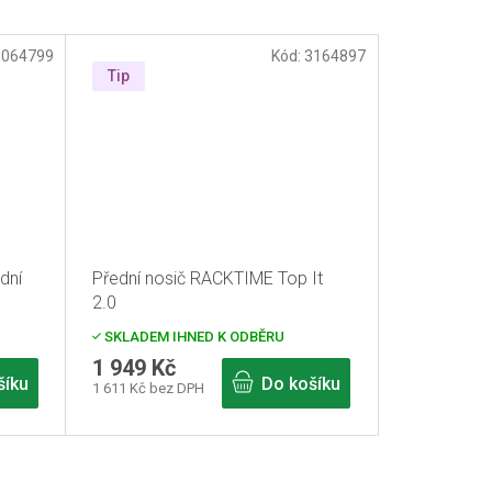
3064799
Kód:
3164897
Tip
dní
Přední nosič RACKTIME Top It
2.0
SKLADEM IHNED K ODBĚRU
1 949 Kč
šíku
Do košíku
1 611 Kč bez DPH