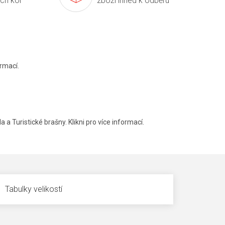
ích kol
zboží ihned k odběru
rmací.
a a Turistické brašny. Klikni pro více informací.
Tabulky velikostí