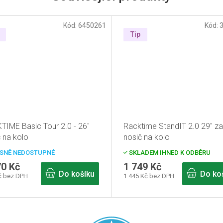
Kód:
6450261
Kód:
Tip
TIME Basic Tour 2.0 - 26"
Racktime StandIT 2.0 29" za
 na kolo
nosič na kolo
SNĚ NEDOSTUPNÉ
SKLADEM IHNED K ODBĚRU
70 Kč
1 749 Kč
Do košíku
Do ko
č bez DPH
1 445 Kč bez DPH