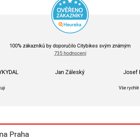
Průměrné
hodnocení
100
% zákazníků by doporučilo Citybikes svým známým
obchodu
735 hodnocení
je
5,0
z
5
VYKYDAL
Jan Záleský
Josef 
hvězdiček.
k.
Hodnocení obchodu je 5 z 5 hvězdiček.
Hodnocení obchodu je 5 z 5 hvězdič
uji
Vše rychlé
na Praha