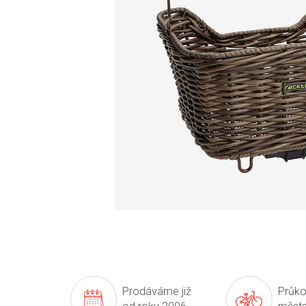
Prodáváme již
Průko