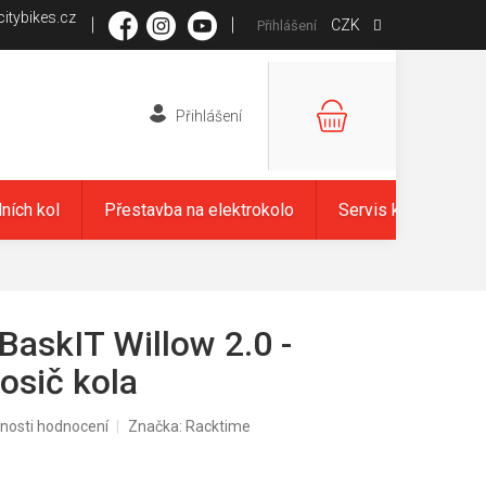
itybikes.cz
CZK
Přihlášení
NÁKUPNÍ
KOŠÍK
dních kol
Přestavba na elektrokolo
Servis kol
Zna
BaskIT Willow 2.0 -
osič kola
nosti hodnocení
Značka:
Racktime