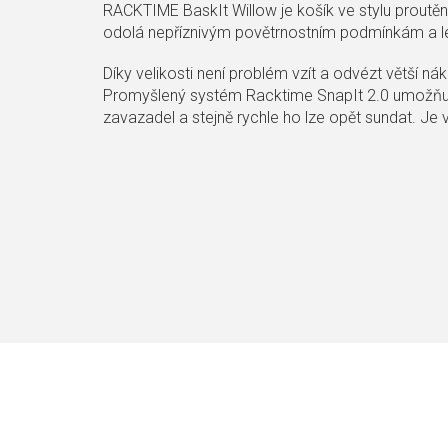
RACKTIME BaskIt Willow je košík ve stylu proutěn
odolá nepříznivým povětrnostním podmínkám a lét
Díky velikosti není problém vzít a odvézt větší ná
Promyšlený systém Racktime SnapIt 2.0 umožňuje
zavazadel a stejně rychle ho lze opět sundat. Je