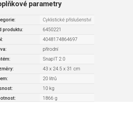
oplňkové parametry
egorie
:
Cyklistické příslušenství
 produktu:
6450221
N
:
4048174864697
rva
:
přírodní
stém
:
SnapIT 2.0
změry
:
43 x 24.5 x 31 cm
jem
:
20 litrů
snost
:
10 kg
otnost
:
1866 g