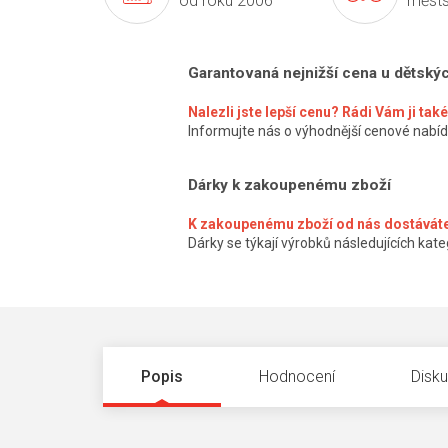
od roku 2006
městs
Garantovaná nejnižší cena u dětský
Nalezli jste lepší cenu? Rádi Vám ji ta
Informujte nás o výhodnější cenové nabíd
Dárky k zakoupenému zboží
K zakoupenému zboží od nás dostáváte
Dárky se týkají výrobků následujících kateg
Popis
Hodnocení
Disk