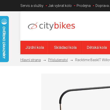
Přejít
Servis a služby
Jak vybrat kolo
Prodejna
Doprava 
na
obsah
Jízdní kola
Skládací kola
Dětská kola
Příslušenství
Racktime BaskIT Willow