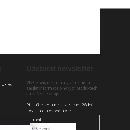
s
Odebírat newsletter
Vložte svůj e-mail a my vám budeme
ookies
zasílat informace o nových produktech
na našem e-shopu.
E-mail