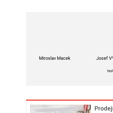
Miroslav Macek
Josef 
Hodnocení obchodu je 5 z 5 hvězdiče
test
Prodej