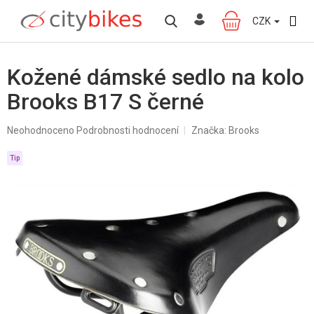
Přejít
na
CZK
NÁKUPNÍ
obsah
KOŠÍK
Kožené dámské sedlo na kolo
Brooks B17 S černé
Průměrné
Neohodnoceno
Podrobnosti hodnocení
Značka:
Brooks
hodnocení
produktu
Tip
je
0,0
z
5
hvězdiček.