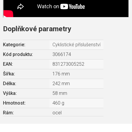
Doplňkové parametry
Kategorie
:
Cyklistické příslušenství
Kód produktu:
3066174
EAN
:
831273005252
Šířka
:
176 mm
Délka
:
242 mm
Výška
:
58 mm
Hmotnost
:
460 g
Rám
:
ocel