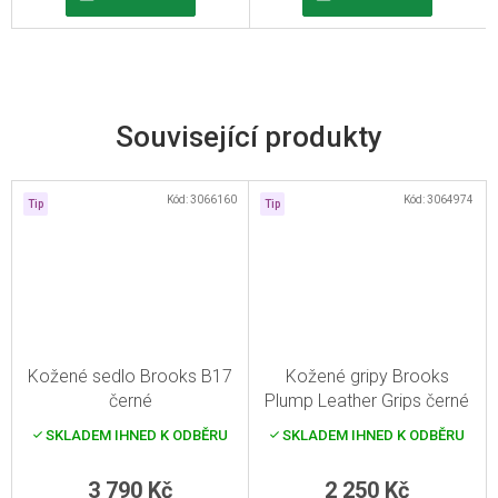
Související produkty
Kód:
3066160
Kód:
3064974
Tip
Tip
Kožené sedlo Brooks B17
Kožené gripy Brooks
černé
Plump Leather Grips černé
SKLADEM IHNED K ODBĚRU
SKLADEM IHNED K ODBĚRU
3 790 Kč
2 250 Kč