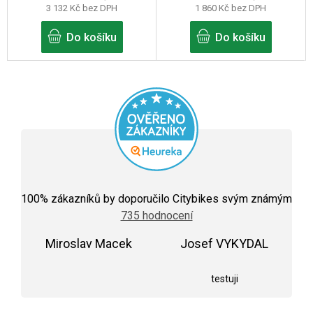
3 132 Kč bez DPH
1 860 Kč bez DPH
Do košíku
Do košíku
Průměrné
hodnocení
100
% zákazníků by doporučilo Citybikes svým známým
obchodu
735 hodnocení
je
5,0
Miroslav Macek
z
Josef VYKYDAL
5
Hodnocení obchodu je 5 z 5 hvězdiček.
Hodnocení obchodu j
hvězdiček.
testuji