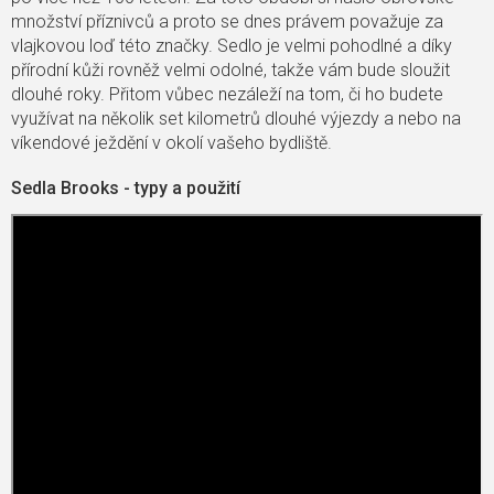
množství příznivců a proto se dnes právem považuje za
vlajkovou loď této značky. Sedlo je velmi pohodlné a díky
přírodní kůži rovněž velmi odolné, takže vám bude sloužit
dlouhé roky. Přitom vůbec nezáleží na tom, či ho budete
využívat na několik set kilometrů dlouhé výjezdy a nebo na
víkendové ježdění v okolí vašeho bydliště.
Sedla Brooks - typy a použití