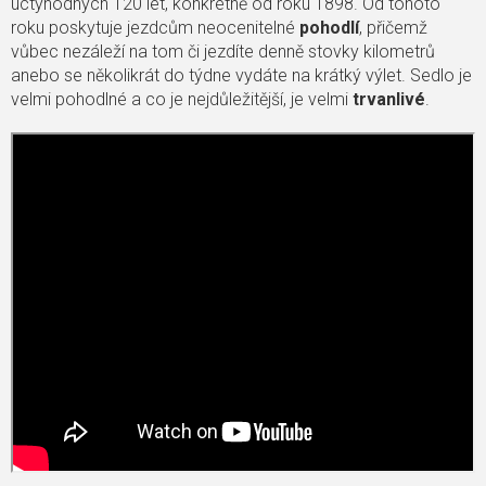
úctyhodných 120 let, konkrétně od roku 1898. Od tohoto
roku poskytuje jezdcům neocenitelné
pohodlí
, přičemž
vůbec nezáleží na tom či jezdíte denně stovky kilometrů
anebo se několikrát do týdne vydáte na krátký výlet. Sedlo je
velmi pohodlné a co je nejdůležitější, je velmi
trvanlivé
.