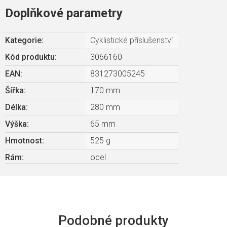
Doplňkové parametry
Kategorie
:
Cyklistické příslušenství
Kód produktu:
3066160
EAN
:
831273005245
Šířka
:
170 mm
Délka
:
280 mm
Výška
:
65 mm
Hmotnost
:
525 g
Rám
:
ocel