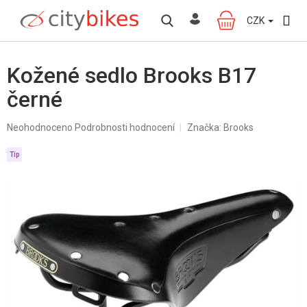
Přejít
na
CZK
NÁKUPNÍ
obsah
KOŠÍK
Kožené sedlo Brooks B17
černé
Průměrné
Neohodnoceno
Podrobnosti hodnocení
Značka:
Brooks
hodnocení
produktu
Tip
je
0,0
z
5
hvězdiček.