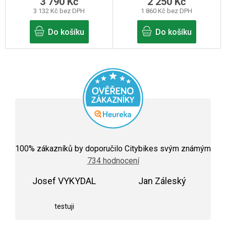
3 790 Kč
2 250 Kč
3 132 Kč bez DPH
1 860 Kč bez DPH
Do košíku
Do košíku
Průměrné
hodnocení
100
% zákazníků by doporučilo Citybikes svým známým
obchodu
734 hodnocení
je
5,0
Josef VYKYDAL
z
Jan Záleský
5
Hodnocení obchodu je 5 z 5 hvězdiček.
Hodnocení obchodu j
hvězdiček.
testuji